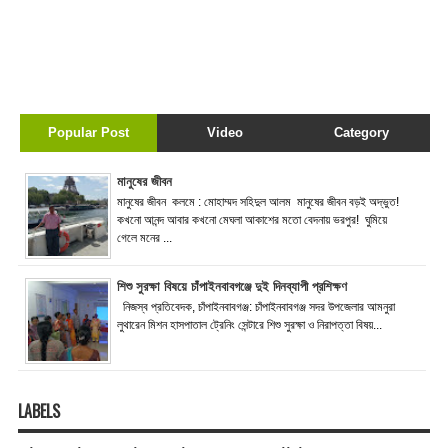
Popular Post
Video
Category
মানুষের জীবন
মানুষের জীবন কলমে : মোহাম্মদ সহিদুল আলম মানুষের জীবন বড়ই অদ্ভুত!
কখনো আনন্দ আবার কখনো মেঘলা আকাশের মতো বেদনায় ভরপুর! ঘুমিয়ে
গেলে মনের ...
শিশু সুরক্ষা বিষয়ে চাঁপাইনবাবগঞ্জে দুই দিনব্যাপী প্রশিক্ষণ
নিজস্ব প্রতিবেদক, চাঁপাইনবাবগঞ্জ: চাঁপাইনবাবগঞ্জ সদর উপজেলার আমনুরা
লুথারেন মিশন হাসপাতাল ট্রেনিং সেন্টারে শিশু সুরক্ষা ও নিরাপত্তা বিষয়...
LABELS