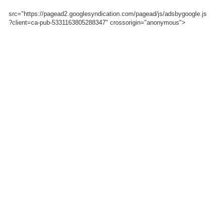
src="https://pagead2.googlesyndication.com/pagead/js/adsbygoogle.js
?client=ca-pub-5331163805288347" crossorigin="anonymous">