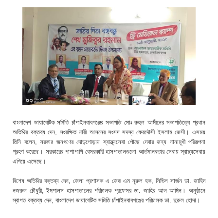
বাংলাদেশ ডায়াবেটিক সমিতি চাঁপাইনবাবগঞ্জের সভাপতি মোঃ রুহুল আমীনের সভাপতিত্বে প্রধান
অতিথির বক্তব্য দেন, সংরক্ষিত নারী আসনের সংসদ সদস্য ফেরদৌসী ইসলাম জেসী। এসময়
তিনি বলেন, সরকার জনগণের দোড়গোড়ায় স্বাস্থ্যসেবা পৌছে দেবার জন্য নানামূখী পরিকল্পনা
গ্রহণ করেছে। সরকারের পাশাপাশি বেসরকারি হাসপাতালগুলো আর্তমানবতার সেবায় স্বাস্থ্যসেবায়
এগিয়ে এসেছে।
বিশেষ অতিথির বক্তব্য দেন, জেলা প্রশাসক এ জেড এম নূরুল হক, সিভিল সার্জন ডা. জাহিদ
নজরুল চৌধুরী, ইমপালস হাসপাতালের পরিচালক প্রফেসর ডা. জাহির আল আমিন। অনুষ্ঠানে
স্বাগত বক্তব্য দেন, বাংলাদেশ ডায়াবেটিক সমিতি চাঁপাইনবাবগঞ্জের পরিচালক ডা. দুরুল হোদা।