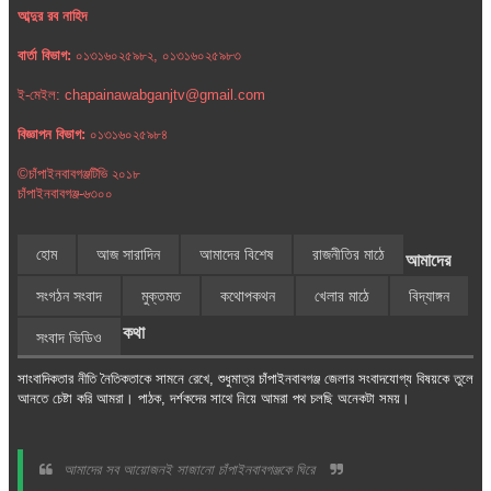
আব্দুর রব নাহিদ
বার্তা বিভাগ:
০১৩১৬০২৫৯৮২, ০১৩১৬০২৫৯৮৩
ই-মেইল: chapainawabganjtv@gmail.com
বিজ্ঞাপন বিভাগ:
০১৩১৬০২৫৯৮৪
©চাঁপাইনবাবগঞ্জটিভি ২০১৮
চাঁপাইনবাবগঞ্জ-৬৩০০
হোম
আজ সারাদিন
আমাদের বিশেষ
রাজনীতির মাঠে
আমাদের
সংগঠন সংবাদ
মুক্তমত
কথোপকথন
খেলার মাঠে
বিদ্যাঙ্গন
কথা
সংবাদ ভিডিও
সাংবাদিকতার নীতি নৈতিকতাকে সামনে রেখে, শুধুমাত্র চাঁপাইনবাবগঞ্জ জেলার সংবাদযোগ্য বিষয়কে তুলে
আনতে চেষ্টা করি আমরা। পাঠক, দর্শকদের সাথে নিয়ে আমরা পথ চলছি অনেকটা সময়।
আমাদের সব আয়োজনই সাজানো চাঁপাইনবাবগঞ্জকে ঘিরে