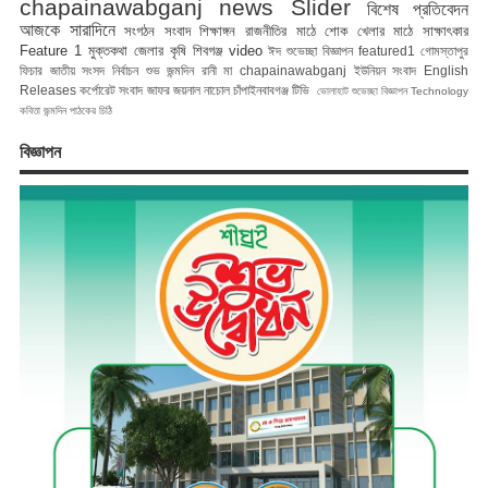
chapainawabganj news
Slider
বিশেষ প্রতিবেদন
আজকে সারাদিনে
সংগঠন সংবাদ
শিক্ষাঙ্গন
রাজনীতির মাঠে
শোক
খেলার মাঠে
সাক্ষাৎকার
Feature 1
মুক্তকথা
জেলার কৃষি
শিবগঞ্জ
video
ঈদ শুভেচ্ছা বিজ্ঞাপন
featured1
গোমস্তাপুর
ফিচার
জাতীয় সংসদ নির্বাচন
শুভ জন্মদিন রানী মা
chapainawabganj
ইউনিয়ন সংবাদ
English
Releases
কর্পোরেট সংবাদ
জাফর জয়নাল
নাচোল
চাঁপাইনবাবগঞ্জ টিভি
ভোলাহাট
শুভেচ্ছা বিজ্ঞাপন
Technology
কবিতা
জন্মদিন
পাঠকের চিঠি
বিজ্ঞাপন