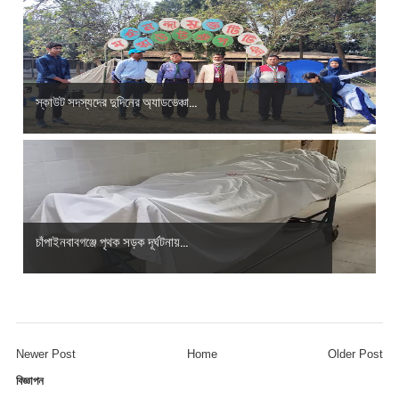
স্কাউট সদস্যদের দুদিনের অ্যাডভেঞ্চা...
চাঁপাইনবাবগঞ্জে পৃথক সড়ক দূর্ঘটনায়...
Newer Post
Home
Older Post
বিজ্ঞাপন