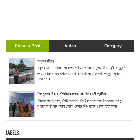
Popular Post
Video
Category
মানুষের জীবন
মানুষের জীবন কলমে : মোহাম্মদ সহিদুল আলম মানুষের জীবন বড়ই অদ্ভুত!
কখনো আনন্দ আবার কখনো মেঘলা আকাশের মতো বেদনায় ভরপুর! ঘুমিয়ে
গেলে মনের ...
শিশু সুরক্ষা বিষয়ে চাঁপাইনবাবগঞ্জে দুই দিনব্যাপী প্রশিক্ষণ
নিজস্ব প্রতিবেদক, চাঁপাইনবাবগঞ্জ: চাঁপাইনবাবগঞ্জ সদর উপজেলার আমনুরা
লুথারেন মিশন হাসপাতাল ট্রেনিং সেন্টারে শিশু সুরক্ষা ও নিরাপত্তা বিষয়...
LABELS