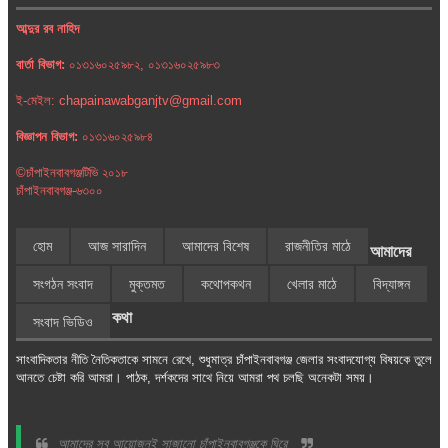
আব্দুর রব নাহিদ
বার্তা বিভাগ:
০১৩১৬০২৫৯৮২, ০১৩১৬০২৫৯৮৩
ই-মেইল: chapainawabganjtv@gmail.com
বিজ্ঞাপন বিভাগ:
০১৩১৬০২৫৯৮৪
©চাঁপাইনবাবগঞ্জটিভি ২০১৮
চাঁপাইনবাবগঞ্জ-৬৩০০
হোম
আজ সারাদিন
আমাদের বিশেষ
রাজনীতির মাঠে
আমাদের
সংগঠন সংবাদ
মুক্তমত
কথোপকথন
খেলার মাঠে
বিদ্যাঙ্গন
কথা
সংবাদ ভিডিও
সাংবাদিকতার নীতি নৈতিকতাকে সামনে রেখে, শুধুমাত্র চাঁপাইনবাবগঞ্জ জেলার সংবাদযোগ্য বিষয়কে তুলে
আনতে চেষ্টা করি আমরা। পাঠক, দর্শকদের সাথে নিয়ে আমরা পথ চলছি অনেকটা সময়।
আমাদের সব আয়োজনই সাজানো চাঁপাইনবাবগঞ্জকে ঘিরে