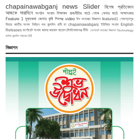
chapainawabganj news
Slider
বিশেষ প্রতিবেদন
আজকে সারাদিনে
সংগঠন সংবাদ
শিক্ষাঙ্গন
রাজনীতির মাঠে
শোক
খেলার মাঠে
সাক্ষাৎকার
Feature 1
মুক্তকথা
জেলার কৃষি
শিবগঞ্জ
video
ঈদ শুভেচ্ছা বিজ্ঞাপন
featured1
গোমস্তাপুর
ফিচার
জাতীয় সংসদ নির্বাচন
শুভ জন্মদিন রানী মা
chapainawabganj
ইউনিয়ন সংবাদ
English
Releases
কর্পোরেট সংবাদ
জাফর জয়নাল
নাচোল
চাঁপাইনবাবগঞ্জ টিভি
ভোলাহাট
শুভেচ্ছা বিজ্ঞাপন
Technology
কবিতা
জন্মদিন
পাঠকের চিঠি
বিজ্ঞাপন