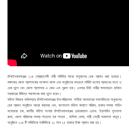
চাঁপাইনবাবগঞ্জের ১১৪ স্বেচ্ছাসেবী নারী সমিতির মাঝে অনুদানের চেক প্রদান করা হয়েছে।
মঙ্গলবার জেলা প্রশাসকের সম্মেলন কক্ষে এক অনুষ্ঠানের মাধ্যমে সমিতি গুলোর প্রধানের হাতে এ
চেক তুলে দেন জেলা প্রশাসক এ জেড এম নূরুল হক। এসময় তিনি নারীর ক্ষমতায়নে বর্তমান
সরকারের বিভিন্ন পদক্ষেপের কথা তুলে ধরেন।
মহিলা বিষয়ক অধিদপ্তর চাঁপাইনবাবগঞ্জের উপ-পরিচালক সাহিদা আখতারের সভাপতিত্বে অনুদানের
চেক প্রদান অনুষ্ঠানে আরো বক্তব্য দেন, বাংলাদেশ মহিলা কল্যাণ পরিষদ, ঢাকার সদস্য শাহিন
মনোয়ারা হক, জাতীয় মহিলা সংস্থা চাঁপাইনবাবগঞ্জের চেয়ারম্যান এ্যাড. ইয়াসমিন সুলতানা
রুমা, জেলা পরিষদের সদস্য শান্তনা হক শান্তা , হালিমা বেগম, নারী নেত্রী অকসানা খাতুন।
অনুষ্ঠানে ১১৪ টি সমিতিকে সবমিলিয়ে ২১ লাখ ১৫ হাজার টাকা প্রদান করা হয়।