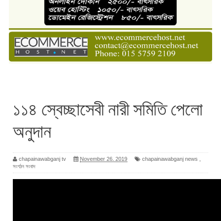
১১৪ স্বেচ্ছাসেবী নারী সমিতি পেলো
অনুদান
chapainawabganj tv
November 26, 2019
chapainawabganj news
,
সংগঠন সংবাদ