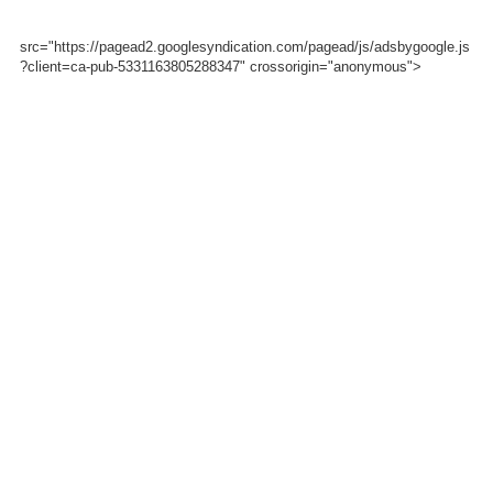
src="https://pagead2.googlesyndication.com/pagead/js/adsbygoogle.js
?client=ca-pub-5331163805288347" crossorigin="anonymous">