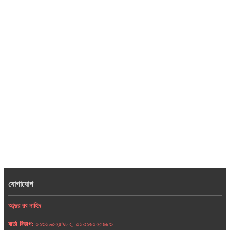
যোগাযোগ
আব্দুর রব নাহিদ
বার্তা বিভাগ:
০১৩১৬০২৫৯৮২, ০১৩১৬০২৫৯৮৩