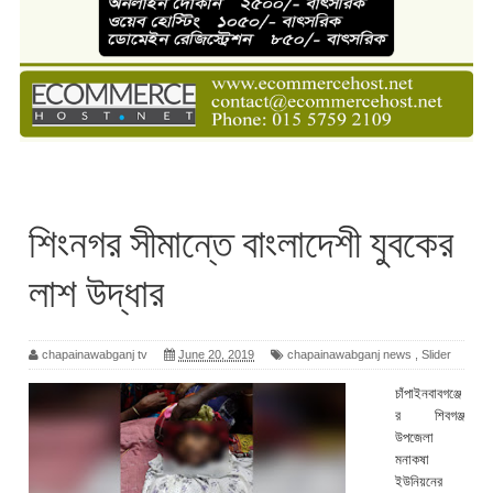
শিংনগর সীমান্তে বাংলাদেশী যুবকের
লাশ উদ্ধার
chapainawabganj tv
June 20, 2019
chapainawabganj news
,
Slider
চাঁপাইনবাবগঞ্জে
র শিবগঞ্জ
উপজেলা
মনাকষা
ইউনিয়নের