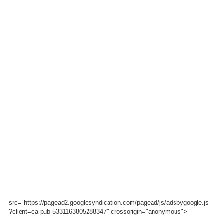
src="https://pagead2.googlesyndication.com/pagead/js/adsbygoogle.js
?client=ca-pub-5331163805288347" crossorigin="anonymous">