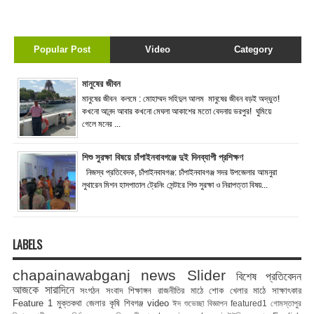
Popular Post
Video
Category
মানুষের জীবন
মানুষের জীবন কলমে : মোহাম্মদ সহিদুল আলম মানুষের জীবন বড়ই অদ্ভুত!
কখনো আনন্দ আবার কখনো মেঘলা আকাশের মতো বেদনায় ভরপুর! ঘুমিয়ে
গেলে মনের ...
শিশু সুরক্ষা বিষয়ে চাঁপাইনবাবগঞ্জে দুই দিনব্যাপী প্রশিক্ষণ
নিজস্ব প্রতিবেদক, চাঁপাইনবাবগঞ্জ: চাঁপাইনবাবগঞ্জ সদর উপজেলার আমনুরা
লুথারেন মিশন হাসপাতাল ট্রেনিং সেন্টারে শিশু সুরক্ষা ও নিরাপত্তা বিষয়...
LABELS
chapainawabganj news
Slider
বিশেষ প্রতিবেদন
আজকে সারাদিনে
সংগঠন সংবাদ
শিক্ষাঙ্গন
রাজনীতির মাঠে
শোক
খেলার মাঠে
সাক্ষাৎকার
Feature 1
মুক্তকথা
জেলার কৃষি
শিবগঞ্জ
video
ঈদ শুভেচ্ছা বিজ্ঞাপন
featured1
গোমস্তাপুর