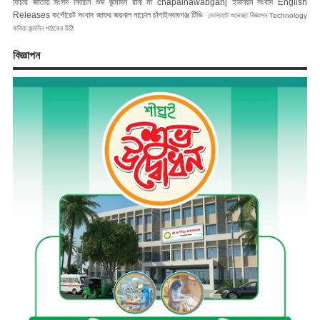
ফিচার
জাতীয় সংসদ নির্বাচন
শুভ জন্মদিন রানী মা
chapainawabganj
ইউনিয়ন সংবাদ
English
Releases
কর্পোরেট সংবাদ
জাফর জয়নাল
নাচোল
চাঁপাইনবাবগঞ্জ টিভি
ভোলাহাট
শুভেচ্ছা বিজ্ঞাপন
Technology
কবিতা
জন্মদিন
পাঠকের চিঠি
বিজ্ঞাপন