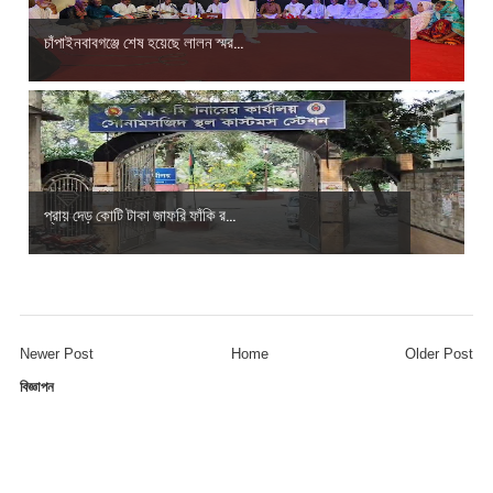
চাঁপাইনবাবগঞ্জে শেষ হয়েছে লালন স্মর...
প্রায় দেড় কোটি টাকা জাফরি ফাঁকি র...
Newer Post
Home
Older Post
বিজ্ঞাপন