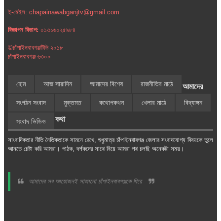
ই-মেইল: chapainawabganjtv@gmail.com
বিজ্ঞাপন বিভাগ:
০১৩১৬০২৫৯৮৪
©চাঁপাইনবাবগঞ্জটিভি ২০১৮
চাঁপাইনবাবগঞ্জ-৬৩০০
হোম
আজ সারাদিন
আমাদের বিশেষ
রাজনীতির মাঠে
আমাদের
সংগঠন সংবাদ
মুক্তমত
কথোপকথন
খেলার মাঠে
বিদ্যাঙ্গন
কথা
সংবাদ ভিডিও
সাংবাদিকতার নীতি নৈতিকতাকে সামনে রেখে, শুধুমাত্র চাঁপাইনবাবগঞ্জ জেলার সংবাদযোগ্য বিষয়কে তুলে
আনতে চেষ্টা করি আমরা। পাঠক, দর্শকদের সাথে নিয়ে আমরা পথ চলছি অনেকটা সময়।
আমাদের সব আয়োজনই সাজানো চাঁপাইনবাবগঞ্জকে ঘিরে