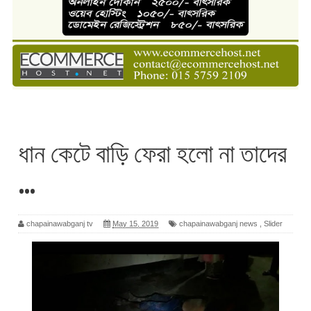
ধান কেটে বাড়ি ফেরা হলো না তাদের
…
chapainawabganj tv
May 15, 2019
chapainawabganj news
,
Slider