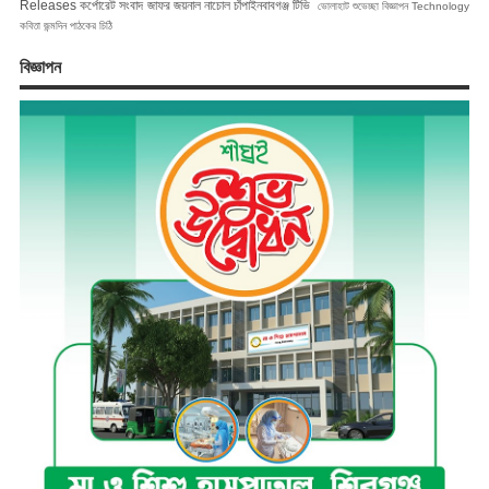
Releases
কর্পোরেট সংবাদ
জাফর জয়নাল
নাচোল
চাঁপাইনবাবগঞ্জ টিভি
ভোলাহাট
শুভেচ্ছা বিজ্ঞাপন
Technology
কবিতা
জন্মদিন
পাঠকের চিঠি
বিজ্ঞাপন