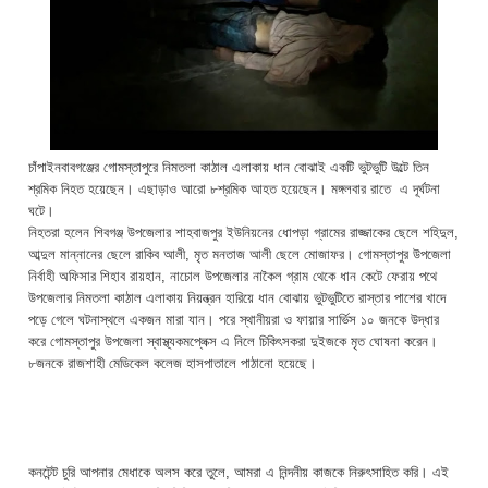
চাঁপাইনবাবগঞ্জের গোমস্তাপুরে নিমতলা কাঠাল এলাকায় ধান বোঝাই একটি ভুটভুটি উল্টে তিন
শ্রমিক নিহত হয়েছেন। এছাড়াও আরো ৮শ্রমিক আহত হয়েছেন। মঙ্গলবার রাতে এ দূর্ঘটনা
ঘটে।
নিহতরা হলেন শিবগঞ্জ উপজেলার শাহবাজপুর ইউনিয়নের ধোপড়া গ্রামের রাজ্জাকের ছেলে শহিদুল,
আব্দুল মান্নানের ছেলে রাকিব আলী, মৃত মনতাজ আলী ছেলে মোজাফর। গোমস্তাপুর উপজেলা
নির্বাহী অফিসার শিহাব রায়হান, নাচোল উপজেলার নাকৈল গ্রাম থেকে ধান কেটে ফেরায় পথে
উপজেলার নিমতলা কাঠাল এলাকায় নিয়ন্ত্রন হারিয়ে ধান বোঝায় ভুটভুটিতে রাস্তার পাশের খাদে
পড়ে গেলে ঘটনাস্থলে একজন মারা যান। পরে স্থানীয়রা ও ফায়ার সার্ভিস ১০ জনকে উদ্ধার
করে গোমস্তাপুর উপজেলা স্বাস্থ্যকমপ্লেক্স এ নিলে চিকিৎসকরা দুইজকে মৃত ঘোষনা করেন।
৮জনকে রাজশাহী মেডিকেল কলেজ হাসপাতালে পাঠানো হয়েছে।
কনটেন্ট চুরি আপনার মেধাকে অলস করে তুলে, আমরা এ নিন্দনীয় কাজকে নিরুৎসাহিত করি। এই