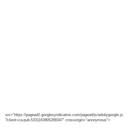
src="https://pagead2.googlesyndication.com/pagead/js/adsbygoogle.js
?client=ca-pub-5331163805288347" crossorigin="anonymous">