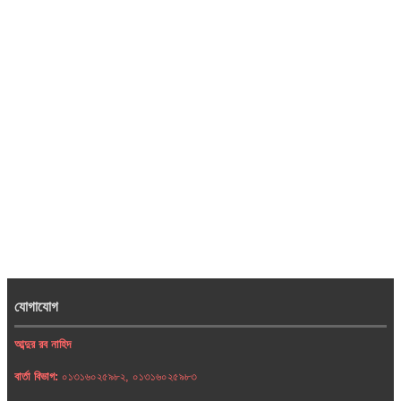
যোগাযোগ
আব্দুর রব নাহিদ
বার্তা বিভাগ:
০১৩১৬০২৫৯৮২, ০১৩১৬০২৫৯৮৩