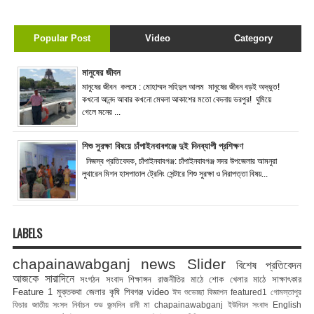
Popular Post
Video
Category
মানুষের জীবন
মানুষের জীবন কলমে : মোহাম্মদ সহিদুল আলম মানুষের জীবন বড়ই অদ্ভুত!
কখনো আনন্দ আবার কখনো মেঘলা আকাশের মতো বেদনায় ভরপুর! ঘুমিয়ে
গেলে মনের ...
শিশু সুরক্ষা বিষয়ে চাঁপাইনবাবগঞ্জে দুই দিনব্যাপী প্রশিক্ষণ
নিজস্ব প্রতিবেদক, চাঁপাইনবাবগঞ্জ: চাঁপাইনবাবগঞ্জ সদর উপজেলার আমনুরা
লুথারেন মিশন হাসপাতাল ট্রেনিং সেন্টারে শিশু সুরক্ষা ও নিরাপত্তা বিষয়...
LABELS
chapainawabganj news
Slider
বিশেষ প্রতিবেদন
আজকে সারাদিনে
সংগঠন সংবাদ
শিক্ষাঙ্গন
রাজনীতির মাঠে
শোক
খেলার মাঠে
সাক্ষাৎকার
Feature 1
মুক্তকথা
জেলার কৃষি
শিবগঞ্জ
video
ঈদ শুভেচ্ছা বিজ্ঞাপন
featured1
গোমস্তাপুর
ফিচার
জাতীয় সংসদ নির্বাচন
শুভ জন্মদিন রানী মা
chapainawabganj
ইউনিয়ন সংবাদ
English