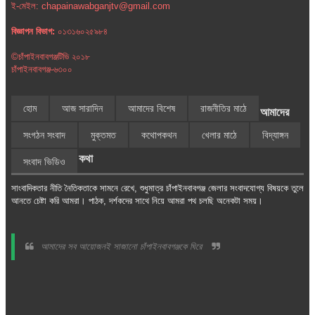
ই-মেইল: chapainawabganjtv@gmail.com
বিজ্ঞাপন বিভাগ:
০১৩১৬০২৫৯৮৪
©চাঁপাইনবাবগঞ্জটিভি ২০১৮
চাঁপাইনবাবগঞ্জ-৬৩০০
হোম
আজ সারাদিন
আমাদের বিশেষ
রাজনীতির মাঠে
আমাদের
সংগঠন সংবাদ
মুক্তমত
কথোপকথন
খেলার মাঠে
বিদ্যাঙ্গন
কথা
সংবাদ ভিডিও
সাংবাদিকতার নীতি নৈতিকতাকে সামনে রেখে, শুধুমাত্র চাঁপাইনবাবগঞ্জ জেলার সংবাদযোগ্য বিষয়কে তুলে
আনতে চেষ্টা করি আমরা। পাঠক, দর্শকদের সাথে নিয়ে আমরা পথ চলছি অনেকটা সময়।
আমাদের সব আয়োজনই সাজানো চাঁপাইনবাবগঞ্জকে ঘিরে