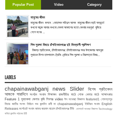
Popular Post
Video
Category
মানুষের জীবন
মানুষের জীবন কলমে : মোহাম্মদ সহিদুল আলম মানুষের জীবন বড়ই অদ্ভুত!
কখনো আনন্দ আবার কখনো মেঘলা আকাশের মতো বেদনায় ভরপুর! ঘুমিয়ে
গেলে মনের ...
শিশু সুরক্ষা বিষয়ে চাঁপাইনবাবগঞ্জে দুই দিনব্যাপী প্রশিক্ষণ
নিজস্ব প্রতিবেদক, চাঁপাইনবাবগঞ্জ: চাঁপাইনবাবগঞ্জ সদর উপজেলার আমনুরা
লুথারেন মিশন হাসপাতাল ট্রেনিং সেন্টারে শিশু সুরক্ষা ও নিরাপত্তা বিষয়...
LABELS
chapainawabganj news
Slider
বিশেষ প্রতিবেদন
আজকে সারাদিনে
সংগঠন সংবাদ
শিক্ষাঙ্গন
রাজনীতির মাঠে
শোক
খেলার মাঠে
সাক্ষাৎকার
Feature 1
মুক্তকথা
জেলার কৃষি
শিবগঞ্জ
video
ঈদ শুভেচ্ছা বিজ্ঞাপন
featured1
গোমস্তাপুর
ফিচার
জাতীয় সংসদ নির্বাচন
শুভ জন্মদিন রানী মা
chapainawabganj
ইউনিয়ন সংবাদ
English
Releases
কর্পোরেট সংবাদ
জাফর জয়নাল
নাচোল
চাঁপাইনবাবগঞ্জ টিভি
ভোলাহাট
শুভেচ্ছা বিজ্ঞাপন
Technology
কবিতা
জন্মদিন
পাঠকের চিঠি