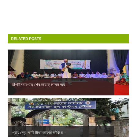
RELATED POSTS
চাঁপাইনবাবগঞ্জে শেষ হয়েছে লালন স্মর...
প্রায় দেড় কোটি টাকা জাফরি ফাঁকি র...