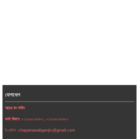
যোগাযোগ
আব্দুর রব নাহিদ
বার্তা বিভাগ:
০১৩১৬০২৫৯৮২, ০১৩১৬০২৫৯৮৩
ই-মেইল: chapainawabganjtv@gmail.com