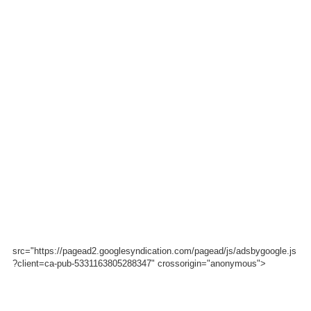
src="https://pagead2.googlesyndication.com/pagead/js/adsbygoogle.js
?client=ca-pub-5331163805288347" crossorigin="anonymous">