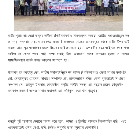
নারীর প্রতি সহিংসতা বন্ধের দাবীতে চাঁপাইনবাবগঞ্জে মানববন্ধন করেছে জাতীয় সমাজতান্ত্রিক দল
জাসদ। মঙ্গলবার সকালে নবাবগঞ্জ সরকারি কলেজের সামনে মানববন্ধন থেকে নারীর উপর ঘটে
যাওয়া নানা ঘৃন অপরাধের দ্রুত বিচারের দাবি জানানো হয়। অপরাধীরা যেন আইনের ফাক গলে
বেরিয়ে না যেতে পারে সেই লক্ষে সবাই নিজ অবস্থান থেকে সোচ্চার হওয়া ও তাদের
সামাজিকভাবে বয়কট করার আহ্বান জানানো হয়।
মানববন্ধনে বক্তব্য দেন, জাতীয় সমাজতান্ত্রিক দল জাসদ চাঁপাইনবাবগঞ্জ জেলা শাখার সভাপতি
মো. মোজাফ্ফর হোসেন, সাধারণ সম্পাদক মো. মনিরুজ্জামান মনির, জেলা যুবজোটের সাধারণ
সম্পাদক মো. তরিকুল ইসলাম, ছাত্রলীগ কেন্দ্রীয় কমিটির সদস্য মো. আব্দুল মজিদ, ছাত্রলীগ
নবাবগঞ্জ সরকারি কলেজ শাখার সভাপতি মো. তসিকুল রেজা খান প্রমুখ।
কনটেন্ট চুরি আপনার মেধাকে অলস করে তুলে, আমরা এ নিন্দনীয় কাজকে নিরুৎসাহিত করি। এই
ওয়েবসাইটের কোন লেখা, ছবি, ভিডিও অনুমতি ছাড়া ব্যবহার বেআইনি।