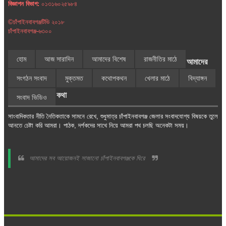
বিজ্ঞাপন বিভাগ:
০১৩১৬০২৫৯৮৪
©চাঁপাইনবাবগঞ্জটিভি ২০১৮
চাঁপাইনবাবগঞ্জ-৬৩০০
হোম
আজ সারাদিন
আমাদের বিশেষ
রাজনীতির মাঠে
আমাদের
সংগঠন সংবাদ
মুক্তমত
কথোপকথন
খেলার মাঠে
বিদ্যাঙ্গন
কথা
সংবাদ ভিডিও
সাংবাদিকতার নীতি নৈতিকতাকে সামনে রেখে, শুধুমাত্র চাঁপাইনবাবগঞ্জ জেলার সংবাদযোগ্য বিষয়কে তুলে
আনতে চেষ্টা করি আমরা। পাঠক, দর্শকদের সাথে নিয়ে আমরা পথ চলছি অনেকটা সময়।
আমাদের সব আয়োজনই সাজানো চাঁপাইনবাবগঞ্জকে ঘিরে