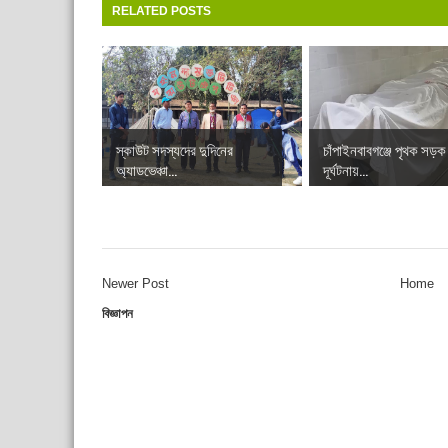
RELATED POSTS
স্কাউট সদস্যদের দুদিনের
চাঁপাইনবাবগঞ্জে পৃথক সড়ক
অ্যাডভেঞ্চা...
দূর্ঘটনায়...
Newer Post
Home
বিজ্ঞাপন