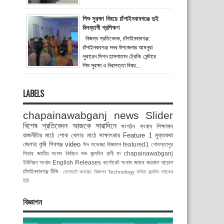
শিশু সুরক্ষা বিষয়ে চাঁপাইনবাবগঞ্জে দুই
দিনব্যাপী প্রশিক্ষণ
নিজস্ব প্রতিবেদক, চাঁপাইনবাবগঞ্জ:
চাঁপাইনবাবগঞ্জ সদর উপজেলার আমনুরা
লুথারেন মিশন হাসপাতাল ট্রেনিং সেন্টারে
শিশু সুরক্ষা ও নিরাপত্তা বিষয়...
LABELS
chapainawabganj news
Slider
বিশেষ প্রতিবেদন
আজকে সারাদিনে
সংগঠন সংবাদ
শিক্ষাঙ্গন
রাজনীতির মাঠে
শোক
খেলার মাঠে
সাক্ষাৎকার
Feature 1
মুক্তকথা
জেলার কৃষি
শিবগঞ্জ
video
ঈদ শুভেচ্ছা বিজ্ঞাপন
featured1
গোমস্তাপুর
ফিচার
জাতীয় সংসদ নির্বাচন
শুভ জন্মদিন রানী মা
chapainawabganj
ইউনিয়ন সংবাদ
English Releases
কর্পোরেট সংবাদ
জাফর জয়নাল
নাচোল
চাঁপাইনবাবগঞ্জ টিভি
ভোলাহাট
শুভেচ্ছা বিজ্ঞাপন
Technology
কবিতা
জন্মদিন
পাঠকের
চিঠি
বিজ্ঞাপন