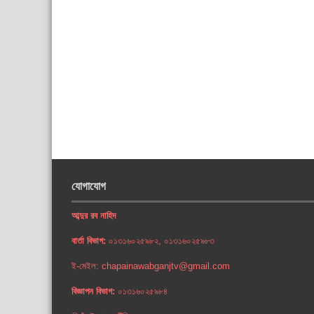
যোগাযোগ
আব্দুর রব নাহিদ
বার্তা বিভাগ:
০১৩১৬০২৫৯৮২, ০১৩১৬০২৫৯৮৩
ই-মেইল: chapainawabganjtv@gmail.com
বিজ্ঞাপন বিভাগ:
০১৩১৬০২৫৯৮৪