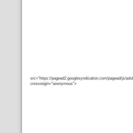
src="https://pagead2.googlesyndication.com/pagead/js/ad
crossorigin="anonymous">