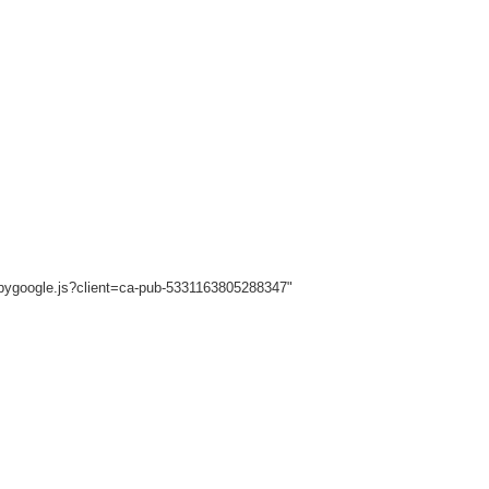
sbygoogle.js?client=ca-pub-5331163805288347"