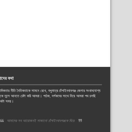
াদের কথা
াদিকতার নীতি নৈতিকতাকে সামনে রেখে, শুধুমাত্র চাঁপাইনবাবগঞ্জ জেলার সংবাদযোগ্য
য়কে তুলে আনতে চেষ্টা করি আমরা। পাঠক, দর্শকদের সাথে নিয়ে আমরা পথ চলছি
কটা সময়।
আমাদের সব আয়োজনই সাজানো চাঁপাইনবাবগঞ্জকে ঘিরে