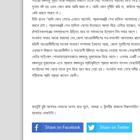
শহরের বঙ্গবন্ধু মুক্ত মঞ্চে শুক্রবার বিকালে তাকে দেয়া সংবর্ধনায় বক্তব্য দিতে গি
সুনাম নষ্ট হয় এমন কোন কাজ আমি করব না। আমি কোন দূনীতি করি না, কাউকে প্
কেউ করতে পারবে না।
তিনি বলেন ‘আমি কোন লোভে এখানে আসেনি, প্রধানমন্ত্রী শেখ হাসিনা আপনাদের
করতে চাই। প্রধানমন্ত্রী শেখ হাসিনা দেশের উন্নয়নে স্বপ্ন দিয়ে এগিয়ে যাচ্ছেন
চাঁপাইনবাবগঞ্জের সমস্যাগুলো চিহ্নিত করে তা সমাধানের উদ্যোগ নিব সবার আগে।
সংবর্ধনা সভায় আরো বক্তব্য দেন,জেলা আওয়ামীলীগের সহ-সভাপতি আলহাজ্ব রহুল
মহিলী আওয়ামীলীগের সাবেক সাধারণ সম্পাদক ইরফাত আরা, জেলা যুবলীগের সাধার
এরআগে বিকালে আওয়ামীলীগ ও সহযোগী বিভিন্ন সংগঠনের নেতারা সাংসদ ফেরদৌসী ইসল
মোটর সাইকেল শোভাযাত্রাসহকারে বঙ্গবন্ধু মুক্তমঞ্চে নিয়ে আসে। এসময় একটি খো
বঙ্গবন্ধুর মুক্তমঞ্চে এসে প্রথমে বঙ্গবন্ধুর প্রতিকৃতিতে শ্রদ্ধা জানান সাংসদ ফ
সংগঠনের পক্ষ থেকে তাকে ফুল দিয়ে বরণ করে নেয়া হয়। সংবর্ধনা সভা শেষে দলীয় নে
শহীদদের প্রতি শ্রদ্ধা জানান জেসী।
কনটেন্ট চুরি আপনার মেধাকে অলস করে তুলে, আমরা এ নিন্দনীয় কাজকে নিরুৎসাহিত
ব্যবহার বেআইনি।
Share on Facebook
Share on Twitter