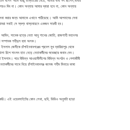
য়ে তিনি বলেন‘‘আমি বাচ্চু ডাক্তারের মেয়ে, আমার বাবা সৎ ছিলেন,বাবার
রশয়ও দিব না। কোন অন্যায় আমার দ্বারা হবে না, কোন অন্যায়
 সেবা করার জন্য আমাকে এখানে পাঠিয়েছে। আমি আপনাদের সেবা
, আমরা সবাই সে স্বপ্ন বাস্তবায়নে একজন সারথী হব।
 আমিন, সাবেক ছাত্র নেতা আবু শাখের জোতি, রাজশাহী মহানগর
ণ সম্পাদক শহীদুল হুদা অলক।
াম জেসীকে চাঁপাইনবাবগঞ্জের প্রবেশ মুখ দ্বারিয়াপুর থেকে
লা চিপে সাংসদ হাত নেড়ে নেতাকর্মীদের শুভেচ্ছার জবাব দেন।
েরদৌসী ইসলাম। পরে বিভিন্ন আওয়ামীলীগের বিভিন্ন সংগঠন ও পেশাজীবী
তাকর্মীদের সাথে নিয়ে চাঁপাইনবাবগঞ্জ কলেজ শহীদ মিনারে ভাষা
 করি। এই ওয়েবসাইটের কোন লেখা, ছবি, ভিডিও অনুমতি ছাড়া