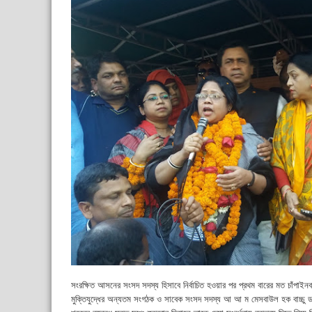
সংরক্ষিত আসনের সংসদ সদস্য হিসাবে নির্বাচিত হওয়ার পর প্রথম বারের মত চাঁপাইনব
মুক্তিযুদ্ধের অন্যতম সংগঠক ও সাবেক সংসদ সদস্য আ আ ম মেসবাউল হক বাচ্চু ড