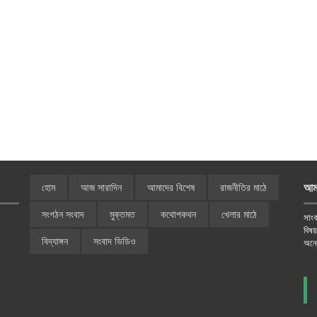
আম
হোম
আজ সারাদিন
আমাদের বিশেষ
রাজনীতির মাঠে
সংগঠন সংবাদ
মুক্তমত
কথোপকথন
খেলার মাঠে
সাংব
বিষ
বিদ্যাঙ্গন
সংবাদ ভিডিও
অনে