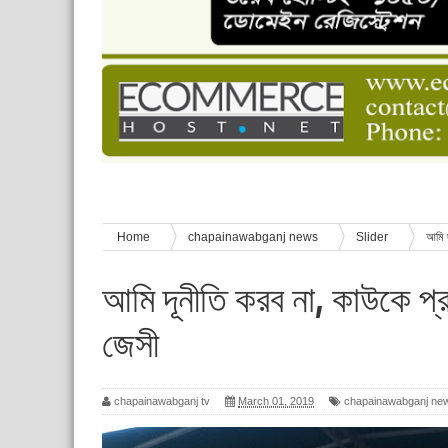
চাঁপাইনবাবগঞ্জে শেষ হয়েছে ৫ দিনের স্কাউট ইউনিট লি
বাংলাদেশ স্কাউটস দিবস পালন
পানি সংকট, কলস নিয়ে বিক্ষোভ
ঈদের শুভেচ্ছা জানিয়েছেন সাবেক ছাত্রলীগ নেতা আবু হ
শিশু সুরক্ষা বিষয়ে চাঁপাইনবাবগঞ্জে দুই দিনব্যাপী প্রশিক্ষ
Home
chapainawabganj news
Slider
আমি দ
আমি দূনীতি করব না, কাউকে প্র
জেসী
chapainawabganj tv
March 01, 2019
chapainawabganj ne