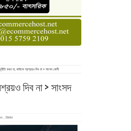
ডার বেসিক কোর্স
াসনাত সুমন
ণ
ূনীতি করব না, কাউকে প্রশ্রয়ও দিব না > সাংসদ জেসী
শ্রয়ও দিব না > সাংসদ
ws
,
Slider