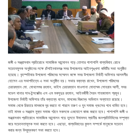
জঙ্গী ও সন্ত্রাসবাদ প্রতিরোধে সামাজিক আন্দোলন গড়ে তোলার পাশাপাশি বাল্যবিবাহ রোধে
সচেতনমুলক অনুষ্ঠানের লক্ষে চাঁপাইনবাবগঞ্জ সদর উপজেলার আইনশৃঙ্খলা কমিটির সভা অনুষ্ঠিত
হয়েছে। বৃহস্পতিবার উপজেলা পরিষদের সম্মেলন কক্ষে সদর উপজেলা নির্বাহী অফিসার আলমগীর
হোসেন এর সভাপতিত্বে এ সভা অনুষ্ঠিত হয়। সভায় বক্তব্য রাখেন, উপজেলা পরিষদের
চেয়ারম্যান মো. মোখলেশুর রহমান, ভাইস চেয়ারম্যান মাওলানা মোহাম্মদ সোহরাব আলী, সদর
মডেল থানার সাব-ইন্সপেক্টর এস এম মকসুদুর রহমান, আইনজীবী সৈয়দ শাহজামাল প্রমুখ।
উপজেলা নির্বাহী অফিসার তাঁর বক্তব্যে বলেন, মাদকের বিরুদ্ধে অভিযান অব্যাহত রয়েছে।
সমাজ থেকে চিরতরে মাদককে দূর করতে না পারলে তরুণ ও যুব সমাজ ধ্বংসের পথে ধাবিত হবে।
তাই মাদক ও সন্ত্রাস মুক্ত সমাজ গঠনে সকলকে একযোগে কাজ করতে হবে। পাশাপাশি জঙ্গী ও
সন্ত্রাসবাদ প্রতিরোধে সামাজিক আন্দোলন গড়ে তুলতে ঈমামসহ স্থানীয় জনপ্রতিনিধিদের সম্পৃক্ত
করে সচেতনতামূলক সভা করতে হবে। এছাড়া, বাল্যবিবাহের কুফল সম্পর্কে মানুষকে সচেতন
করার জন্য উদ্বুদ্ধকরণ সভা করতে হবে।