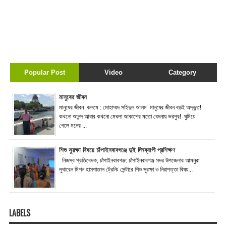
Popular Post
Video
Category
মানুষের জীবন
মানুষের জীবন কলমে : মোহাম্মদ সহিদুল আলম মানুষের জীবন বড়ই অদ্ভুত!
কখনো আনন্দ আবার কখনো মেঘলা আকাশের মতো বেদনায় ভরপুর! ঘুমিয়ে
গেলে মনের ...
শিশু সুরক্ষা বিষয়ে চাঁপাইনবাবগঞ্জে দুই দিনব্যাপী প্রশিক্ষণ
নিজস্ব প্রতিবেদক, চাঁপাইনবাবগঞ্জ: চাঁপাইনবাবগঞ্জ সদর উপজেলার আমনুরা
লুথারেন মিশন হাসপাতাল ট্রেনিং সেন্টারে শিশু সুরক্ষা ও নিরাপত্তা বিষয়...
LABELS