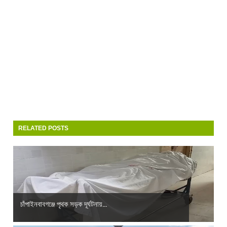
RELATED POSTS
চাঁপাইনবাবগঞ্জে পৃথক সড়ক দূর্ঘটনায়...