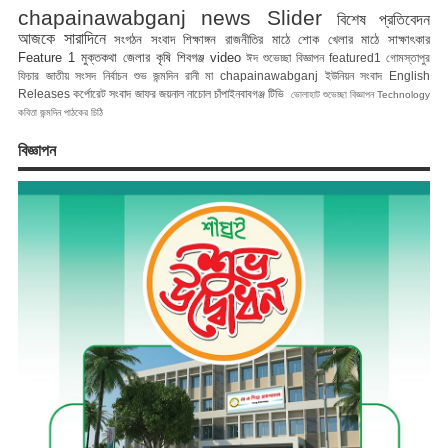
chapainawabganj news
Slider
বিশেষ প্রতিবেদন
আজকে সারাদিনে
সংগঠন সংবাদ
শিক্ষাঙ্গন
রাজনীতির মাঠে
শোক
খেলার মাঠে
সাক্ষাৎকার
Feature 1
মুক্তকথা
জেলার কৃষি
শিবগঞ্জ
video
ঈদ শুভেচ্ছা বিজ্ঞাপন
featured1
গোমস্তাপুর
ফিচার
জাতীয় সংসদ নির্বাচন
শুভ জন্মদিন রানী মা
chapainawabganj
ইউনিয়ন সংবাদ
English
Releases
কর্পোরেট সংবাদ
জাফর জয়নাল
নাচোল
চাঁপাইনবাবগঞ্জ টিভি
ভোলাহাট
শুভেচ্ছা বিজ্ঞাপন
Technology
কবিতা
জন্মদিন
পাঠকের চিঠি
বিজ্ঞাপন