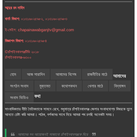
আব্দুর রব নাহিদ
বার্তা বিভাগ:
০১৩১৬০২৫৯৮২, ০১৩১৬০২৫৯৮৩
ই-মেইল: chapainawabganjtv@gmail.com
বিজ্ঞাপন বিভাগ:
০১৩১৬০২৫৯৮৪
©চাঁপাইনবাবগঞ্জটিভি ২০১৮
চাঁপাইনবাবগঞ্জ-৬৩০০
হোম
আজ সারাদিন
আমাদের বিশেষ
রাজনীতির মাঠে
আমাদের
সংগঠন সংবাদ
মুক্তমত
কথোপকথন
খেলার মাঠে
বিদ্যাঙ্গন
কথা
সংবাদ ভিডিও
সাংবাদিকতার নীতি নৈতিকতাকে সামনে রেখে, শুধুমাত্র চাঁপাইনবাবগঞ্জ জেলার সংবাদযোগ্য বিষয়কে তুলে
আনতে চেষ্টা করি আমরা। পাঠক, দর্শকদের সাথে নিয়ে আমরা পথ চলছি অনেকটা সময়।
আমাদের সব আয়োজনই সাজানো চাঁপাইনবাবগঞ্জকে ঘিরে