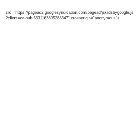
src="https://pagead2.googlesyndication.com/pagead/js/adsbygoogle.js
?client=ca-pub-5331163805288347" crossorigin="anonymous">