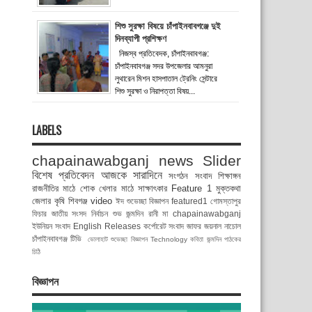
শিশু সুরক্ষা বিষয়ে চাঁপাইনবাবগঞ্জে দুই
দিনব্যাপী প্রশিক্ষণ
নিজস্ব প্রতিবেদক, চাঁপাইনবাবগঞ্জ:
চাঁপাইনবাবগঞ্জ সদর উপজেলার আমনুরা
লুথারেন মিশন হাসপাতাল ট্রেনিং সেন্টারে
শিশু সুরক্ষা ও নিরাপত্তা বিষয়...
LABELS
chapainawabganj news
Slider
বিশেষ প্রতিবেদন
আজকে সারাদিনে
সংগঠন সংবাদ
শিক্ষাঙ্গন
রাজনীতির মাঠে
শোক
খেলার মাঠে
সাক্ষাৎকার
Feature 1
মুক্তকথা
জেলার কৃষি
শিবগঞ্জ
video
ঈদ শুভেচ্ছা বিজ্ঞাপন
featured1
গোমস্তাপুর
ফিচার
জাতীয় সংসদ নির্বাচন
শুভ জন্মদিন রানী মা
chapainawabganj
ইউনিয়ন সংবাদ
English Releases
কর্পোরেট সংবাদ
জাফর জয়নাল
নাচোল
চাঁপাইনবাবগঞ্জ টিভি
ভোলাহাট
শুভেচ্ছা বিজ্ঞাপন
Technology
কবিতা
জন্মদিন
পাঠকের
চিঠি
বিজ্ঞাপন