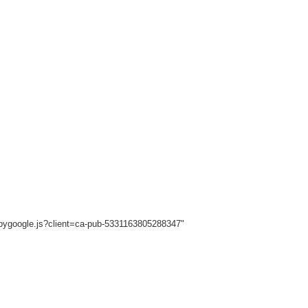
sbygoogle.js?client=ca-pub-5331163805288347"