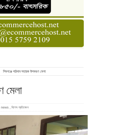
ডার বেসিক কোর্স
াসনাত সুমন
ণ
শিবগঞ্জে পাঠদান সহায়ক উপকরণ মেলা
ণ মেলা
j news
,
বিশেষ প্রতিবেদন