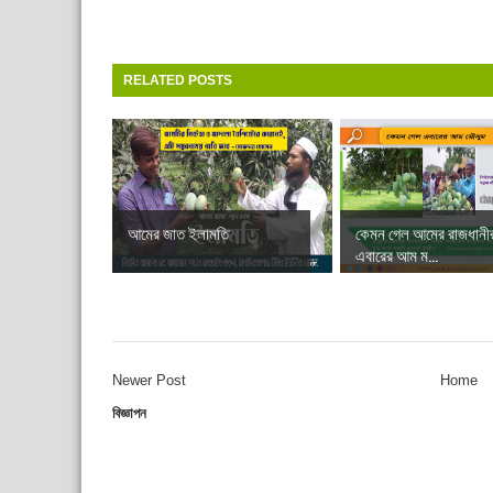
RELATED POSTS
আমের জাত ইলামতি
কেমন গেল আমের রাজধানী
এবারের আম ম...
Newer Post
Home
বিজ্ঞাপন