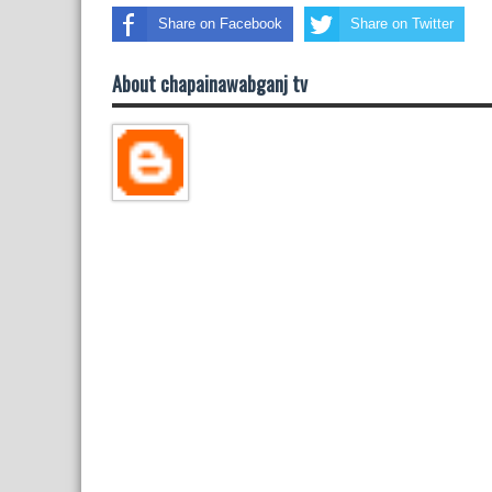
Share on Facebook
Share on Twitter
About chapainawabganj tv