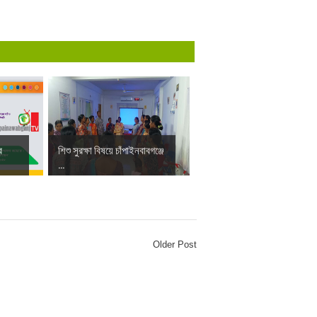
র
শিশু সুরক্ষা বিষয়ে চাঁপাইনবাবগঞ্জে
...
Older Post