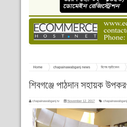
চাঁপাইনবাবগঞ্জে শেষ হয়েছে ৫ দিনের স্কাউট ইউনিট লি
বাংলাদেশ স্কাউটস দিবস পালন
পানি সংকট, কলস নিয়ে বিক্ষোভ
ঈদের শুভেচ্ছা জানিয়েছেন সাবেক ছাত্রলীগ নেতা আবু হ
শিশু সুরক্ষা বিষয়ে চাঁপাইনবাবগঞ্জে দুই দিনব্যাপী প্রশিক্ষ
Home
chapainawabganj news
বিশেষ প্রতিবেদন
শিবগঞ্জে পাঠদান সহায়ক উপকর
chapainawabganj tv
November 12, 2017
chapainawabgan