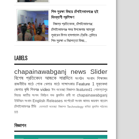
শিশু সুরক্ষা বিষয়ে চাঁপাইনবাবগঞ্জে দুই
দিনব্যাপী প্রশিক্ষণ
নিজস্ব প্রতিবেদক, চাঁপাইনবাবগঞ্জ:
চাঁপাইনবাবগঞ্জ সদর উপজেলার আমনুরা
লুথারেন মিশন হাসপাতাল ট্রেনিং সেন্টারে
শিশু সুরক্ষা ও নিরাপত্তা বিষয়...
LABELS
chapainawabganj news
Slider
বিশেষ প্রতিবেদন
আজকে সারাদিনে
সংগঠন সংবাদ
শিক্ষাঙ্গন
রাজনীতির মাঠে
শোক
খেলার মাঠে
সাক্ষাৎকার
Feature 1
মুক্তকথা
জেলার কৃষি
শিবগঞ্জ
video
ঈদ শুভেচ্ছা বিজ্ঞাপন
featured1
গোমস্তাপুর
ফিচার
জাতীয় সংসদ নির্বাচন
শুভ জন্মদিন রানী মা
chapainawabganj
ইউনিয়ন সংবাদ
English Releases
কর্পোরেট সংবাদ
জাফর জয়নাল
নাচোল
চাঁপাইনবাবগঞ্জ টিভি
ভোলাহাট
শুভেচ্ছা বিজ্ঞাপন
Technology
কবিতা
জন্মদিন
পাঠকের
চিঠি
বিজ্ঞাপন