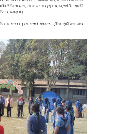
াকিব উদ্দিন আহমেদ, কে এ এম মাহফুজুর রহমান,গার্ল ইন স্কাউট
উদ্দিনসহ অনান্যরা।
যবিয়ে ও মাদকের কুফল সম্পর্কে সচেতনতা সৃষ্টিতে স্থানীয়দের মাঝে