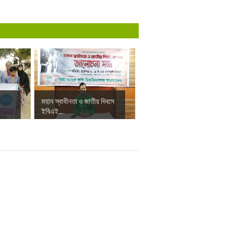
মহান স্বাধীনতা ও জাতীয় দিবসে
ইবিএই...