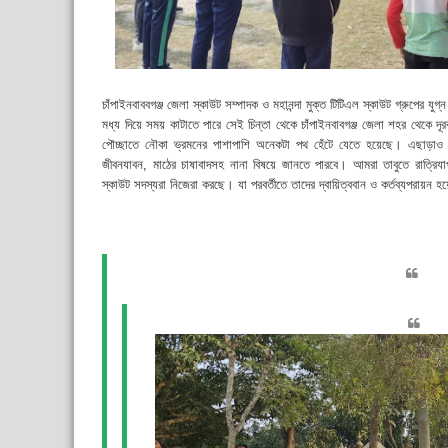
চাঁপাইনবাববগঞ্জ জেলা স্কাউট সম্পাদক ও মহানন্দা মুক্ত টিটিএল স্কাউট গ্রুপের যু
মধ্য দিয়ে সময় কাটাতে পারে সেই চিন্তা থেকে চাঁপাইনবাবগঞ্জ জেলা শহর থেকে দূরবর্
পৌচ্ছাতে নৌকা ভ্রমনের পাশাপাশি অনেকটা পথ হেঁটে যেতে হয়েছে। এছাড়াও ওই
জীবনযাবন, মাঠের চাষাবাদসহ নানা বিষয়ে জানতে পারবে। আমরা তাবুতে রাত্রি
স্কাউট সদস্যরা নিজেরা করছে। যা পরবর্তীতে তাদের দ্বায়িত্ববান ও কর্তব্যপরায়