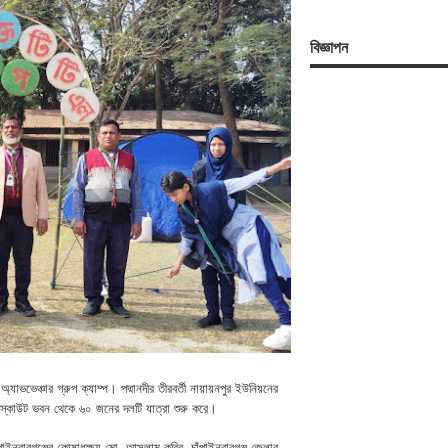
বিজ্ঞাপন
অ্যাভভেঞ্চার গ্রুপ ক্যাম্প। পদ্মানদীর তীরবর্তী নায়ায়নপুর ইউনিয়নের
লা স্কাউট ভবন থেকে ৬০ জনের দলটি যাত্রা শুরু করে।
াঁপাইনবাবগঞ্জের কোষাধক্ষ্য মো. আসলাম কবির, চাঁপাইনবাবগঞ্জ জেলার