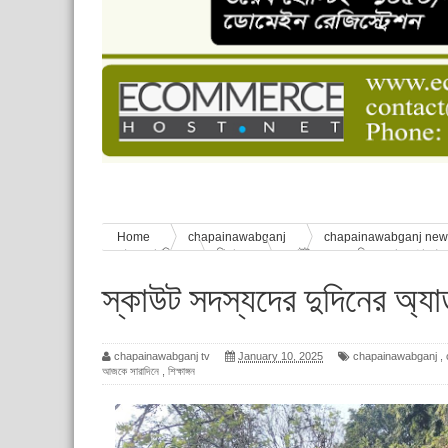
ঈদের শুভেচ্ছা জানিয়েছেন সাবেক ছাত্রলীগ নেতা আবু হ
শিশু সুরক্ষা বিষয়ে চাঁপাইনবাবগঞ্জে দুই দিনব্যাপী প্রশিক্ষ
মানুষের জীবন
নাচোলে টিসিবির গোডাউনে ভয়াবহ অগ্নিকাণ্ড, ঝলসে য
চাঁপাইনবাবগঞ্জ জেলা হাসপাতালে চালু হলো অটোমেশন 
Home
chapainawabganj
chapainawabganj ne
আজকে সারাদিনে
শিক্ষাঙ্গন
স্কাউট সদস্যদের দুদিনের অ্যাডভেঞ্চার গ্রুপ
স্কাউট সদস্যদের দুদিনের অ্যাড
chapainawabganj tv
January 10, 2025
chapainawabganj
,
আজকে সারাদিনে
,
শিক্ষাঙ্গন