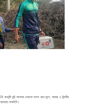
7t কনটেন্ট চুরি আপনার মেধাকে অলস করে তুলে, আমরা এ নিন্দনীয়
 ব্যবহার বেআইনি।