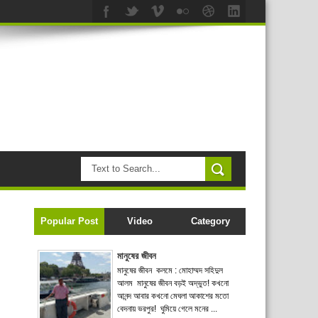
Popular Post
Video
Category
মানুষের জীবন
মানুষের জীবন কলমে : মোহাম্মদ সহিদুল
আলম মানুষের জীবন বড়ই অদ্ভুত! কখনো
আনন্দ আবার কখনো মেঘলা আকাশের মতো
বেদনায় ভরপুর! ঘুমিয়ে গেলে মনের ...