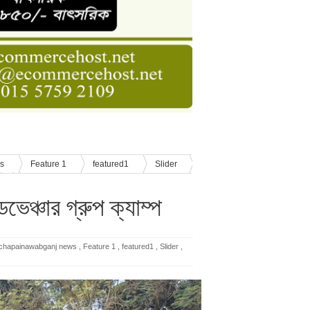
াসনাত সুমন
ণ
াওয়া ভ্যানচালকের মরদেহ উদ্ধার
সিস্টেম, চিকিৎসাসেবা হবে আরও সহজ ও আধুনিক
ws
Feature 1
featured1
Slider
 ক্যাম্প
ভেঞ্চার গ্রুপ ক্যাম্প
chapainawabganj news
,
Feature 1
,
featured1
,
Slider
,