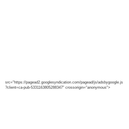
src="https://pagead2.googlesyndication.com/pagead/js/adsbygoogle.js
?client=ca-pub-5331163805288347" crossorigin="anonymous">