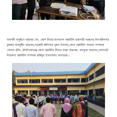
সমাপনী অনুষ্ঠানে বক্তব্য দেন, কোর্স লিডার বাংলাদেশ স্কাউটস রাজশাহী অঞ্চলের উপ-কমিশনার
খন্দকার শামসুদ্দীন আহমেদ,সহকারি কমিশনার নূরুল ইসলাম,জেলা স্কাউটস সাধারণ সম্পাদক
গোলাম রশিদ, চাঁপাইনবাবগঞ্জ জেলা স্কাউটস লিডার খসরু পারভেজ, মাহফুজ আহমেদ,ভোলাহাট
উপজেলা স্কাউটস সম্পাদক রাকিবুল ইসলামসহ অনান্যরা।