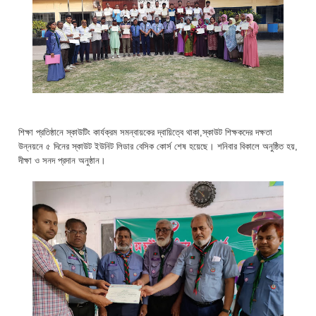
শিক্ষা প্রতিষ্ঠানে স্কাউটিং কার্যক্রম সমন্বায়কের দ্বায়িত্বে থাকা,স্কাউট শিক্ষকদের দক্ষতা
উন্নয়নে ৫ দিনের স্কাউট ইউনিট লিডার বেসিক কোর্স শেষ হয়েছে। শনিবার বিকালে অনুষ্ঠিত হয়,
দীক্ষা ও সনদ প্রদান অনুষ্ঠান।