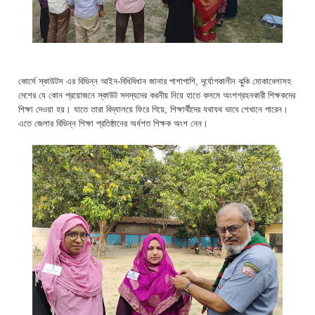
কোর্সে স্কাউটস এর বিভিন্ন আইন-বিধিবিধান জানার পাশাপাশি, দূর্যোগকালীন ঝুকি মোকাবেলাসহ
দেশের যে কোন প্রয়োজনে স্কাউট সদস্যদের করনীয় নিয়ে হাতে কলমে অংশগ্রহনকারী শিক্ষকদের
শিক্ষা দেওয়া হয়। যাতে তারা বিদ্যালয়ে ফিরে গিয়ে, শিক্ষার্থীদের যথাযথ ভাবে শেখানে পারেন।
এতে জেলার বিভিন্ন শিক্ষা প্রতিষ্ঠানের অর্ধশত শিক্ষক অংশ নেন।