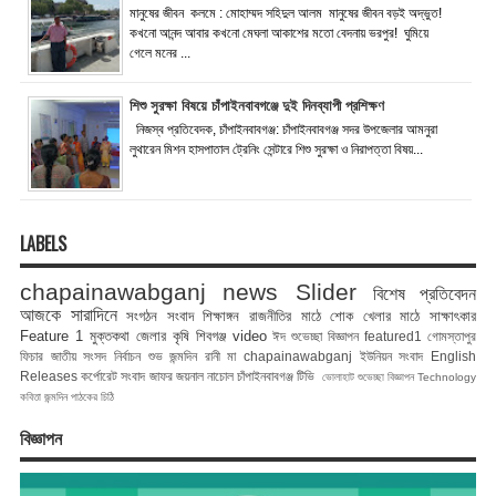
মানুষের জীবন কলমে : মোহাম্মদ সহিদুল আলম মানুষের জীবন বড়ই অদ্ভুত!
কখনো আনন্দ আবার কখনো মেঘলা আকাশের মতো বেদনায় ভরপুর! ঘুমিয়ে
গেলে মনের ...
শিশু সুরক্ষা বিষয়ে চাঁপাইনবাবগঞ্জে দুই দিনব্যাপী প্রশিক্ষণ
নিজস্ব প্রতিবেদক, চাঁপাইনবাবগঞ্জ: চাঁপাইনবাবগঞ্জ সদর উপজেলার আমনুরা
লুথারেন মিশন হাসপাতাল ট্রেনিং সেন্টারে শিশু সুরক্ষা ও নিরাপত্তা বিষয়...
LABELS
chapainawabganj news
Slider
বিশেষ প্রতিবেদন
আজকে সারাদিনে
সংগঠন সংবাদ
শিক্ষাঙ্গন
রাজনীতির মাঠে
শোক
খেলার মাঠে
সাক্ষাৎকার
Feature 1
মুক্তকথা
জেলার কৃষি
শিবগঞ্জ
video
ঈদ শুভেচ্ছা বিজ্ঞাপন
featured1
গোমস্তাপুর
ফিচার
জাতীয় সংসদ নির্বাচন
শুভ জন্মদিন রানী মা
chapainawabganj
ইউনিয়ন সংবাদ
English
Releases
কর্পোরেট সংবাদ
জাফর জয়নাল
নাচোল
চাঁপাইনবাবগঞ্জ টিভি
ভোলাহাট
শুভেচ্ছা বিজ্ঞাপন
Technology
কবিতা
জন্মদিন
পাঠকের চিঠি
বিজ্ঞাপন