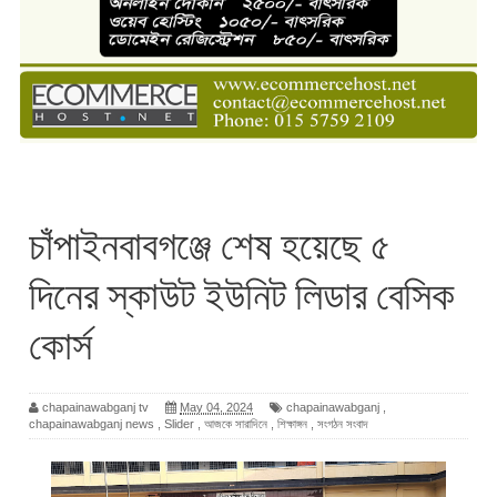
চাঁপাইনবাবগঞ্জে শেষ হয়েছে ৫
দিনের স্কাউট ইউনিট লিডার বেসিক
কোর্স
chapainawabganj tv
May 04, 2024
chapainawabganj
,
chapainawabganj news
,
Slider
,
আজকে সারাদিনে
,
শিক্ষাঙ্গন
,
সংগঠন সংবাদ