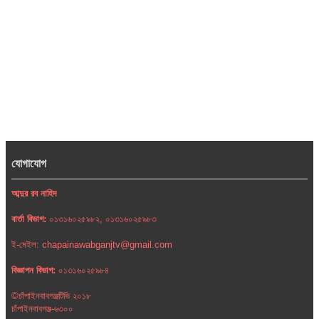
যোগাযোগ
আব্দুর রব নাহিদ
বার্তা বিভাগ:
০১৩১৬০২৫৯৮২, ০১৩১৬০২৫৯৮৩
ই-মেইল: chapainawabganjtv@gmail.com
বিজ্ঞাপন বিভাগ:
০১৩১৬০২৫৯৮৪
©চাঁপাইনবাবগঞ্জটিভি ২০১৮
চাঁপাইনবাবগঞ্জ-৬৩০০