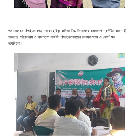
গত মঙ্গলবার চাঁপাইনবাবগঞ্জ শহরের হরিপুর বালিকা উচ্চ বিদ্যালয়ে বাংলাদেশ স্কাউটস রাজশাহী
অঞ্চলের পরিচালনায় ও বাংলাদেশ স্কাউট চাঁপাইনবাবগঞ্জের ব্যবস্থাপনায় এ কোর্স শুরু
হয়েছিলো।