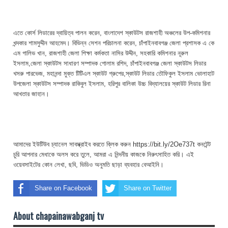
এতে কোর্স লিডারের দ্বায়িত্ব পালন করেন, বাংলাদেশ স্কাউটস রাজশাহী অঞ্চলের উপ-কমিশনার
খন্দকার শামসুদ্দীন আহমেদ। বিভিন্ন সেশন পরিচালনা করেন, চাঁপাইনবাবগঞ্জ জেলা প্রশাসক এ কে
এম গালিভ খান, রাজশাহী জেলা শিক্ষা কর্মকতা নাসির উদ্দীন, সহকারি কমিশনার নূরুল
ইসলাম,জেলা স্কাউটস সাধারণ সম্পাদক গোলাম রশিদ, চাঁপাইনবাবগঞ্জ জেলা স্কাউটস লিডার
খসরু পারভেজ, মহানন্দা মুক্ত টিটিএল স্কাউট গ্রুপের,স্কাউট লিডার তৌফিকুল ইসলাম ভোলাহাট
উপজেলা স্কাউটস সম্পাদক রাকিবুল ইসলাম, হরিপুর বালিকা উচ্চ বিদ্যালয়ের স্কাউট লিডার রিনা
আখতার জাহান।
আমাদের ইউটিউব চ্যানেল সাবস্ক্রাইব করতে ক্লিক করুন https://bit.ly/2Oe737t কনটেন্ট
চুরি আপনার মেধাকে অলস করে তুলে, আমরা এ নিন্দনীয় কাজকে নিরুৎসাহিত করি। এই
ওয়েবসাইটের কোন লেখা, ছবি, ভিডিও অনুমতি ছাড়া ব্যবহার বেআইনি।
Share on Facebook
Share on Twitter
About chapainawabganj tv