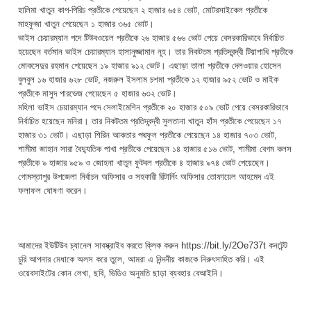
হালিমা খাতুন কাপ-পিরিচ প্রতীকে পেয়েছেন ২ হাজার ৬৫৪ ভোট, মোটরসাইকেল প্রতীকে
মাহফুজা খাতুন পেয়েছেন ১ হাজার ৩৬৫ ভোট।
ভাইস চেয়ারম্যান পদে টিউবওয়েল প্রতীকে ২৬ হাজার ৫৬৬ ভোট পেয়ে বেসরকারিভাবে নির্বাচিত
হয়েছেন বর্তমান ভাইস চেয়ারম্যান হাসানুজ্জামান নূহ। তার নিকটতম প্রতিদ্বন্দ্বী টিয়াপাখি প্রতীকে
মোকসেদুর রহমান পেয়েছেন ১৯ হাজার ৯১২ ভোট। এছাড়া তালা প্রতীকে দেলওয়ার হোসেন
বুলবুল ১৬ হাজার ৬২৮ ভোট, নজরুল ইসলাম চশমা প্রতীকে ১২ হাজার ৯৫২ ভোট ও মাইক
প্রতীকে মাসুদ পারভেজ পেয়েছেন ৫ হাজার ৬৩২ ভোট।
মহিলা ভাইস চেয়ারম্যান পদে সেলাইমেশিন প্রতীকে ২০ হাজার ৫০৯ ভোট পেয়ে বেসরকারিভাবে
নির্বাচিত হয়েছেন মনিরা। তার নিকটতম প্রতিদ্বন্দ্বী সুলতানা খাতুন হাঁস প্রতীকে পেয়েছেন ১৭
হাজার ৩১ ভোট। এছাড়া শিরিন আকতার পদ্মফুল প্রতীকে পেয়েছেন ১৪ হাজার ৭০৩ ভোট,
শামীমা জাহান সারা বৈদ্যুতিক পাখা প্রতীকে পেয়েছেন ১৪ হাজার ৫১৬ ভোট, শামীমা বেগম কলস
প্রতীকে ৯ হাজার ৯৫৯ ও জোহনা খাতুন ফুটবল প্রতীকে ৪ হাজার ৯৭৪ ভোট পেয়েছেন।
গোমস্তাপুর উপজেলা নির্বাচন অফিসার ও সহকারী রিটার্নিং অফিসার তোফায়েল আহমেদ এই
ফলাফল ঘোষণা করেন।
আমাদের ইউটিউব চ্যানেল সাবস্ক্রাইব করতে ক্লিক করুন https://bit.ly/2Oe737t কনটেন্ট
চুরি আপনার মেধাকে অলস করে তুলে, আমরা এ নিন্দনীয় কাজকে নিরুৎসাহিত করি। এই
ওয়েবসাইটের কোন লেখা, ছবি, ভিডিও অনুমতি ছাড়া ব্যবহার বেআইনি।