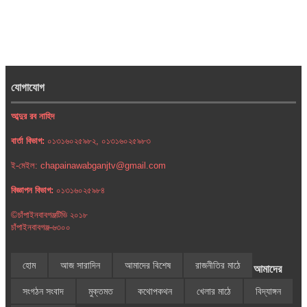
যোগাযোগ
আব্দুর রব নাহিদ
বার্তা বিভাগ:
০১৩১৬০২৫৯৮২, ০১৩১৬০২৫৯৮৩
ই-মেইল: chapainawabganjtv@gmail.com
বিজ্ঞাপন বিভাগ:
০১৩১৬০২৫৯৮৪
©চাঁপাইনবাবগঞ্জটিভি ২০১৮
চাঁপাইনবাবগঞ্জ-৬৩০০
হোম
আজ সারাদিন
আমাদের বিশেষ
রাজনীতির মাঠে
আমাদের
সংগঠন সংবাদ
মুক্তমত
কথোপকথন
খেলার মাঠে
বিদ্যাঙ্গন