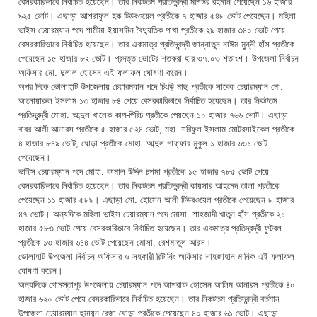
বেসরকারিভাবে নির্বাচিত হয়েছেন। তার নিকটতম প্রতিদ্বন্দ্বী মশিউর রহমান পেয়েছেন ১৬ হাজার
৯২৫ ভোট। এছাড়া আশরাফুল হক টিউবওয়েল প্রতীকে ৭ হাজার ৫৪৮ ভোট পেয়েছেন। মহিলা
ভাইস চেয়ারম্যান পদে শামীমা ইয়াসমিন বৈদ্যুতিক পাখা প্রতীকে ২৯ হাজার ৩৪০ ভোট পেয়ে
বেসরকারিভাবে নির্বাচিত হয়েছেন। তার একমাত্র প্রতিদ্বন্দ্বী জান্নাতুন নাঈম মুন্নী হাঁস প্রতীকে
পেয়েছেন ১৫ হাজার ৮২ ভোট। প্রদত্ত ভোটের শতকরা হার ৩৭.০৩ শতাংশ। উপজেলা নির্বাচন
অফিসার মো. দুলাল হোসেন এই ফলাফল ঘোষণা করেন।
অপর দিকে ভোলাহাট উপজেলায় চেয়ারম্যান পদে চিংড়ি মাছ প্রতীকে সাবেক চেয়ারম্যান মো.
আনোয়ারুল ইসলাম ১৩ হাজার ৮৪ পেয়ে বেসরকারিভাবে নির্বাচিত হয়েছেন। তার নিকটতম
প্রতিদ্বন্দ্বী মোহা. আব্দুল খালেক কাপ-পিরিচ প্রতীকে পেয়ছেন ১০ হাজার ৭৬৬ ভোট। এছাড়া
বাবর আলী আনারস প্রতীকে ৫ হাজার ৫২৪ ভোট, মহা. শরিফুল ইসলাম মোটরসাইকেল প্রতীকে
৪ হাজার ৮৪৯ ভোট, ঘোড়া প্রতীকে মোহা. আব্দুল গাফ্ফার মুকুল ১ হাজার ৬৩১ ভোট
পেয়েছেন।
ভাইস চেয়ারম্যান পদে মোহা. কামাল উদ্দিন চশমা প্রতীকে ১৫ হাজার ৭৮৫ ভোট পেয়ে
বেসরকারিভাবে নির্বাচিত হয়েছেন। তার নিকটতম প্রতিদ্বন্দ্বী কায়সার আহমেদ তালা প্রতীকে
পেয়েছেন ১১ হাজার ৫৮৯। এছাড়া মো. হোসেন আলী টিউবওয়েল প্রতীকে পেয়েছেন ৮ হাজার
৪৭ ভোট। অন্যদিকে মহিলা ভাইস চেয়ারম্যান পদে মোসা. শাহজাদী খাতুন হাঁস প্রতীকে ২১
হাজার ৫৮৩ ভোট পেয়ে বেসরকারিভাবে নির্বাচিত হয়েছেন। তার একমাত্র প্রতিদ্বন্দ্বী ফুটবল
প্রতীকে ১৩ হাজার ৬৪৪ ভোট পেয়েছেন মোসা. রেশমাতুল আরস।
ভোলাহাট উপজেলা নির্বাচন অফিসার ও সহকারী রিটার্নিং অফিসার শাহজাহান মানিক এই ফলাফল
ঘোষণা করেন।
অন্যদিকে গোমস্তাপুর উপজেলায় চেয়ারম্যান পদে আশরাফ হোসেন আলিম আনারস প্রতীকে ৪০
হাজার ৬২০ ভোট পেয়ে বেসরকারিভাবে নির্বাচিত হয়েছেন। তার নিকটতম প্রতিদ্বন্দ্বী বর্তমান
উপজেলা চেয়ারম্যান হুমায়ূন রেজা ঘোড়া প্রতীকে পেয়েছেন ৪০ হাজার ৬১ ভোট। এছাড়া