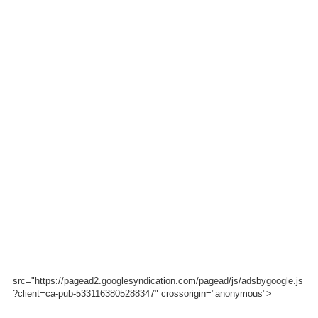
src="https://pagead2.googlesyndication.com/pagead/js/adsbygoogle.js
?client=ca-pub-5331163805288347" crossorigin="anonymous">