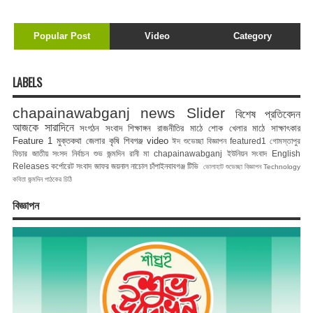
Popular Post
Video
Category
LABELS
chapainawabganj news
Slider
বিশেষ প্রতিবেদন
আজকে সারাদিনে
সংগঠন সংবাদ
শিক্ষাঙ্গন
রাজনীতির মাঠে
শোক
খেলার মাঠে
সাক্ষাৎকার
Feature 1
মুক্তকথা
জেলার কৃষি
শিবগঞ্জ
video
ঈদ শুভেচ্ছা বিজ্ঞাপন
featured1
গোমস্তাপুর
ফিচার
জাতীয় সংসদ নির্বাচন
শুভ জন্মদিন রানী মা
chapainawabganj
ইউনিয়ন সংবাদ
English
Releases
কর্পোরেট সংবাদ
জাফর জয়নাল
নাচোল
চাঁপাইনবাবগঞ্জ টিভি
ভোলাহাট
শুভেচ্ছা বিজ্ঞাপন
Technology
কবিতা
জন্মদিন
পাঠকের চিঠি
বিজ্ঞাপন