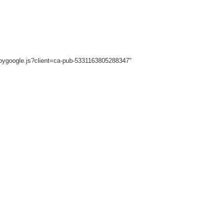
sbygoogle.js?client=ca-pub-5331163805288347"