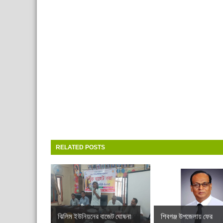
RELATED POSTS
ঝিলিম ইউনিয়নের বাজেট ঘোষনা
শিবগঞ্জ উপজেলায় ফের