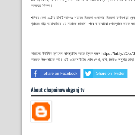
কলেজের শিক্ষক।
শনিবার বেলা ১১টায় চাঁপাইনবাবগঞ্জ শহরের নিমতলা এলাকায় নিমতলা ফকিরপাড়া কেন্দ্
গ্রামের বাড়ি বারোঘরিয়ায় ২য় নামাজে জানাযা শেষে বারোঘরিয়া গোরস্থানে তাকে স
আমাদের ইউটিউব চ্যানেল সাবস্ক্রাইব করতে ক্লিক করুন https://bit.ly/2Oe737
কাজকে নিরুৎসাহিত করি। এই ওয়েবসাইটের কোন লেখা, ছবি, ভিডিও অনুমতি ছাড়া
Share on Facebook
Share on Twitter
About chapainawabganj tv