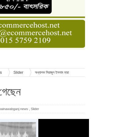
ডার বেসিক কোর্স
াসনাত সুমন
ণ
ws
Slider
অধ্যাপক সিরাজুল ইসলাম মারা
 গেছেন
painawabganj news
,
Slider