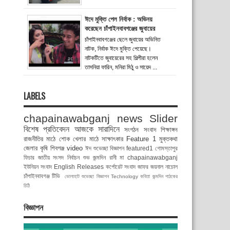
ঈদে মুক্তি পেল নির্বাক : অভিনয়
করেছেন চাঁপাইনবাবগঞ্জের জুবায়ের
চাঁপাইনবাবগঞ্জের ছেলে জুবায়ের অভিনিত
নাটক, নির্বাক ঈদে মুক্তি পেয়েছে।
নাটকটিতে জুবায়েরের সহ শিল্পীরা হলেন
তাসনিয়া ফারিন, মনিরা মিঠু ও সায়েদ ...
LABELS
chapainawabganj news
Slider
বিশেষ প্রতিবেদন
আজকে সারাদিনে
সংগঠন সংবাদ
শিক্ষাঙ্গন
রাজনীতির মাঠে
শোক
খেলার মাঠে
সাক্ষাৎকার
Feature 1
মুক্তকথা
জেলার কৃষি
শিবগঞ্জ
video
ঈদ শুভেচ্ছা বিজ্ঞাপন
featured1
গোমস্তাপুর
ফিচার
জাতীয় সংসদ নির্বাচন
শুভ জন্মদিন রানী মা
chapainawabganj
ইউনিয়ন সংবাদ
English Releases
কর্পোরেট সংবাদ
জাফর জয়নাল
নাচোল
চাঁপাইনবাবগঞ্জ টিভি
ভোলাহাট
শুভেচ্ছা বিজ্ঞাপন
Technology
কবিতা
জন্মদিন
পাঠকের
চিঠি
বিজ্ঞাপন