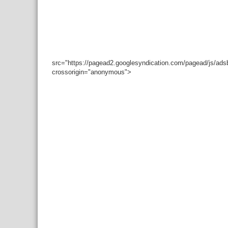
src="https://pagead2.googlesyndication.com/pagead/js/ad
crossorigin="anonymous">