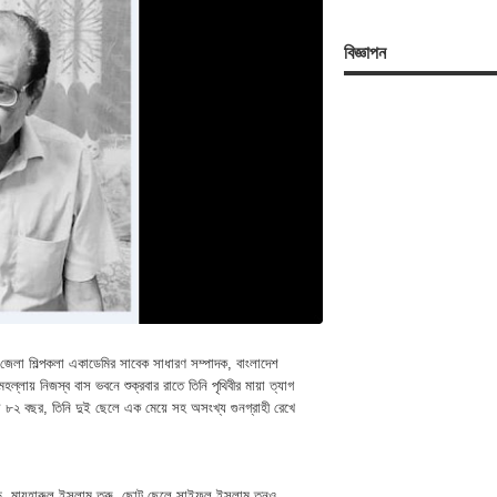
বিজ্ঞাপন
, জেলা শিল্পকলা একাডেমির সাবেক সাধারণ সম্পাদক, বাংলাদেশ
হল্লায় নিজস্ব বাস ভবনে শুক্রবার রাতে তিনি পৃথিবীর মায়া ত্যাগ
ো ৮২ বছর, তিনি দুই ছেলে এক মেয়ে সহ অসংখ্য গুনগ্রাহী রেখে
ড. মাযহারুল ইসলাম তরু, ছোট ছেলে সাইফুল ইসলাম তনুও