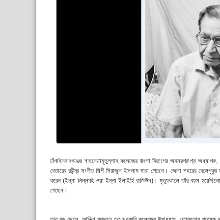
চাঁপাইনবাবগঞ্জের শাহনেয়ামুতুল্লাহ কলেজের বাংলা বিভাগের অবসরপ্রাপ্ত অধ্যাপক
বেতারের রবীন্দ্র সংগীত শিল্পী সিরাজুল ইসলাম মারা গেছেন। জেলা শহরের বেলেপুকুর ম
করেন (
ইন্না লিল্লাহি ওয়া ইন্না ইলাইহি রাজিউন)।
মৃত্যুকালে তাঁর বয়স হয়েছিল
গেছেন।
তার বড় ছেলে, আদিনা ফজলুল হক সরকারি কলেজের উপাধ্যক্ষ, ফোকলোর গবেষক 