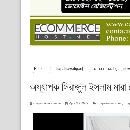
চাঁপাইনবাবগঞ্জে শেষ হয়েছে ৫ দিনের স্কাউট ইউনিট লি
বাংলাদেশ স্কাউটস দিবস পালন
পানি সংকট, কলস নিয়ে বিক্ষোভ
ঈদের শুভেচ্ছা জানিয়েছেন সাবেক ছাত্রলীগ নেতা আবু হ
শিশু সুরক্ষা বিষয়ে চাঁপাইনবাবগঞ্জে দুই দিনব্যাপী প্রশিক্ষ
Home
chapainawabganj
chapainawabganj ne
গেছেন
অধ্যাপক সিরাজুল ইসলাম মারা
chapainawabganj tv
April 30, 2022
chapainawabganj
,
cha