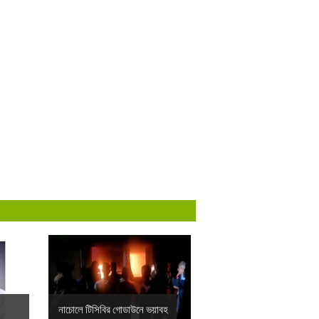
নাচোলে টিসিবির গোডাউনে ভয়াবহ