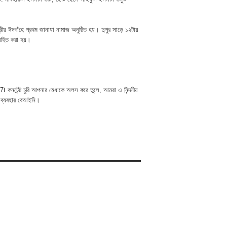
রীয় ঈদগাঁহে প্রথম জানাযা নামাজ অনুষ্ঠিত হয়। দুপুর সাড়ে ১২টায়
মাহিত করা হয়।
t কনটেন্ট চুরি আপনার মেধাকে অলস করে তুলে, আমরা এ নিন্দনীয়
 ব্যবহার বেআইনি।