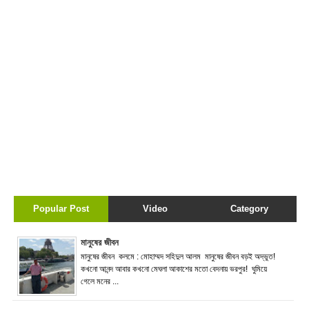
Popular Post
Video
Category
মানুষের জীবন
মানুষের জীবন কলমে : মোহাম্মদ সহিদুল আলম মানুষের জীবন বড়ই অদ্ভুত!
কখনো আনন্দ আবার কখনো মেঘলা আকাশের মতো বেদনায় ভরপুর! ঘুমিয়ে
গেলে মনের ...