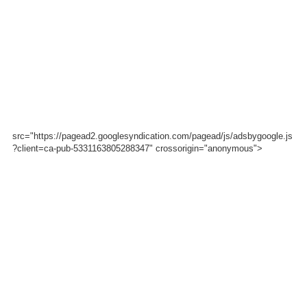
src="https://pagead2.googlesyndication.com/pagead/js/adsbygoogle.js
?client=ca-pub-5331163805288347" crossorigin="anonymous">