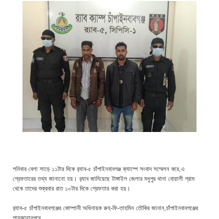
শনিবার বেলা সাড়ে ১১টার দিকে র‌্যাব-৫ চাঁপাইনবাবগঞ্জ ক্যাম্পে সংবাদ সম্মেলন করে,এ
গ্রেফতারের তথ্য জানানো হয়। র‌্যাব জানিয়েছে টাঙ্গাইল জেলার মধুপুর থানা বোয়ালী গ্রাম
থেকে তাদের শুক্রবার রাত ১০টার দিকে গ্রেফতার করা হয়।
র‌্যাব-৫ চাঁপাইনবাবগঞ্জের কোম্পানী অধিনায়ক রুহ-ফি-তাহমিন তৌকির জানান,চাঁপাইনবাবগঞ্জের
শাহজাহানপুরে