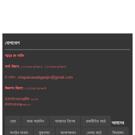
যোগাযোগ
আব্দুর রব নাহিদ
বার্তা বিভাগ:
০১৩১৬০২৫৯৮২, ০১৩১৬০২৫৯৮৩
ই-মেইল: chapainawabganjtv@gmail.com
বিজ্ঞাপন বিভাগ:
০১৩১৬০২৫৯৮৪
©চাঁপাইনবাবগঞ্জটিভি ২০১৮
চাঁপাইনবাবগঞ্জ-৬৩০০
হোম
আজ সারাদিন
আমাদের বিশেষ
রাজনীতির মাঠে
আমাদের
সংগঠন সংবাদ
মুক্তমত
কথোপকথন
খেলার মাঠে
বিদ্যাঙ্গন