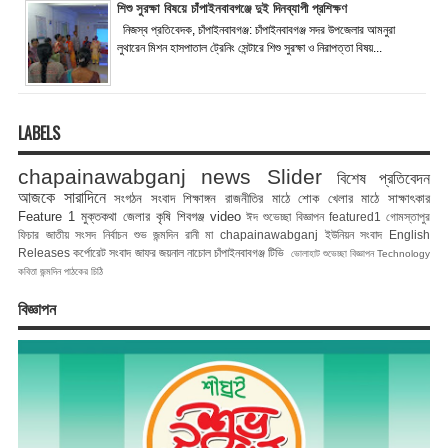
শিশু সুরক্ষা বিষয়ে চাঁপাইনবাবগঞ্জে দুই দিনব্যাপী প্রশিক্ষণ
নিজস্ব প্রতিবেদক, চাঁপাইনবাবগঞ্জ: চাঁপাইনবাবগঞ্জ সদর উপজেলার আমনুরা
লুথারেন মিশন হাসপাতাল ট্রেনিং সেন্টারে শিশু সুরক্ষা ও নিরাপত্তা বিষয়...
LABELS
chapainawabganj news
Slider
বিশেষ প্রতিবেদন
আজকে সারাদিনে
সংগঠন সংবাদ
শিক্ষাঙ্গন
রাজনীতির মাঠে
শোক
খেলার মাঠে
সাক্ষাৎকার
Feature 1
মুক্তকথা
জেলার কৃষি
শিবগঞ্জ
video
ঈদ শুভেচ্ছা বিজ্ঞাপন
featured1
গোমস্তাপুর
ফিচার
জাতীয় সংসদ নির্বাচন
শুভ জন্মদিন রানী মা
chapainawabganj
ইউনিয়ন সংবাদ
English
Releases
কর্পোরেট সংবাদ
জাফর জয়নাল
নাচোল
চাঁপাইনবাবগঞ্জ টিভি
ভোলাহাট
শুভেচ্ছা বিজ্ঞাপন
Technology
কবিতা
জন্মদিন
পাঠকের চিঠি
বিজ্ঞাপন