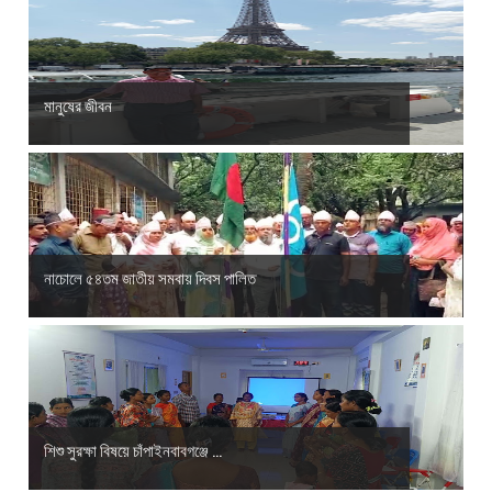
মানুষের জীবন
নাচোলে ৫৪তম জাতীয় সমবায় দিবস পালিত
শিশু সুরক্ষা বিষয়ে চাঁপাইনবাবগঞ্জে ...