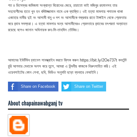
গত ৪ ডিসেম্বর জমিজমা সংক্রান্ত বিরোধের জেরে, চাচাতো ভাই মজিবুর রহমানসহ তার
সহযোগীদের হাতে খুন হন বদিউজ্জামান নামে এক ব্যাক্তি। ওই হত্যা মামলায় পলাতক থাকা
এজাহার নামীয় দুই নং আসামী বাবু ও দশ নং আসামীকে শুক্রবার রাতে টাঙ্গাইল থেকে গ্রেফতার
করে র‌্যাব সদস্যরা। এ হত্যা মামলার অন্য আসামীদেরও গ্রেফতারে র‌্যাবের তৎপরতা অব্যাহত
রয়েছে বলেও জানান অধিনায়ক রুহ-ফি-তাহমিন তৌকির।
আমাদের ইউটিউব চ্যানেল সাবস্ক্রাইব করতে ক্লিক করুন https://bit.ly/2Oe737t কনটেন্ট
চুরি আপনার মেধাকে অলস করে তুলে, আমরা এ নিন্দনীয় কাজকে নিরুৎসাহিত করি। এই
ওয়েবসাইটের কোন লেখা, ছবি, ভিডিও অনুমতি ছাড়া ব্যবহার বেআইনি।
Share on Facebook
Share on Twitter
About chapainawabganj tv