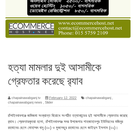
হত্যা মামলার দুই আসামীকে
গ্রেফতার করেছে র‌্যাব
chapainawabganj tv
February 12, 2022
chapainawabganj
,
chapainawabganj news
,
Slider
চাঁপাইনবাবগঞ্জে জমিজমা সংক্রান্ত বিরোধে সংগঠিত হত্যাকান্ডের দুই আসামীকে গ্রেফতার করেছে
র‌্যাব। গ্রেফতারকৃতরা হলো, চাঁপাইনবাবগঞ্জ সদর উপজেলার শাহজাহানপুর ইউনিয়নের মজিবুর
রহমানের ছেলে মোহাম্মদ বাবু (৩০) ও মুকলেছুর রহমানের ছেলে জাইদুল ইসলাম (৩২)।