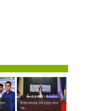
াতালে
চাঁপাইনবাবগঞ্জে শেষ হয়েছে লালন
স্মর...