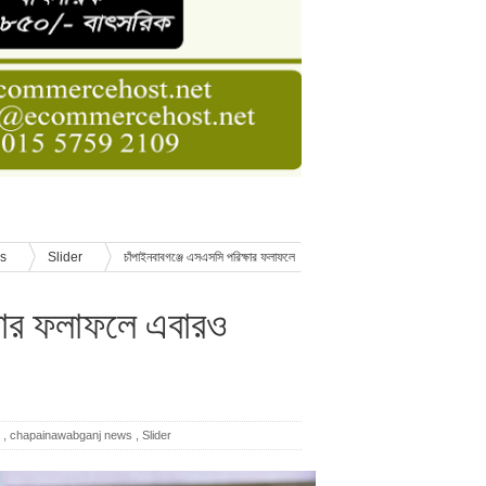
াসনাত সুমন
ণ
াওয়া ভ্যানচালকের মরদেহ উদ্ধার
ws
Slider
চাঁপাইনবাবগঞ্জে এসএসসি পরিক্ষার ফলাফলে
্ষার ফলাফলে এবারও
,
chapainawabganj news
,
Slider