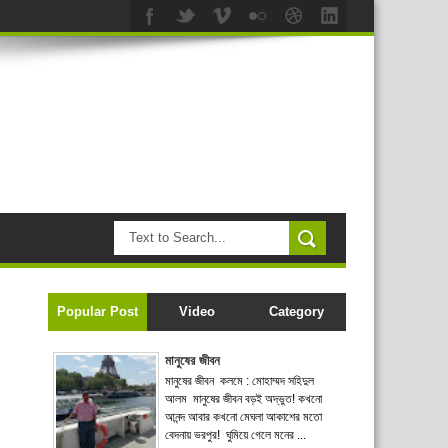
Popular Post
Video
Category
মানুষের জীবন
মানুষের জীবন কলমে : মোহাম্মদ সহিদুল
আলম মানুষের জীবন বড়ই অদ্ভুত! কখনো
আনন্দ আবার কখনো মেঘলা আকাশের মতো
বেদনায় ভরপুর! ঘুমিয়ে গেলে মনের ...