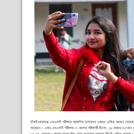
চাঁপাইনবাবগঞ্জে এসএসসি পরীক্ষার প্রকাশিত ফলাফলে এবারও এগিয়ে আছেন মেয়ের
করেছেন। এবার এসএসসি পরীক্ষায় এ জেলায় পরীক্ষার্থী ছিলো, ১৬ হাজার ৪২৭জন।
৯৫.৬৪ শতাংশ। পাশের হারের দিক থেকে ছেলেদের তুলনায় কিছুটা এগিয়ে মেয়েরা।