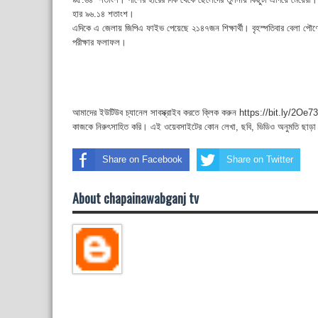
হার ৯৬.১৪ শতাংশ।
এদিকে এ জেলায় জিপিএ ফাইভ পেয়েছে ২১৪৭জন শিক্ষার্থী। বৃহস্পতিবার বেলা পৌ
পরীক্ষার ফলাফল।
আমাদের ইউটিউব চ্যানেল সাবস্ক্রাইব করতে ক্লিক করুন https://bit.ly/2Oe737
কাজকে নিরুৎসাহিত করি। এই ওয়েবসাইটের কোন লেখা, ছবি, ভিডিও অনুমতি ছাড়া
Share on Facebook
Share on Twitter
About chapainawabganj tv