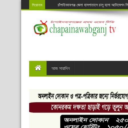
শিরোনাম
চাঁপাইনবাবগঞ্জ জেলা হাসপাতালে চালু হলো অটোমেশন 
চাঁপাইনবাবগঞ্জে শেষ হয়েছে লালন স্মরনোৎসব ও সাধুসঙ্গ
নাচোলে ৫৪তম জাতীয় সমবায় দিবস পালিত
প্রায় দেড় কোটি টাকা জাফরি ফাঁকি রোধ: সোনামসজিদ স
পাশেই শোধনাগার, তবুও খোলা জায়গায় ময়লার স্তুপ
সাংবাদিক জোবদুল হকের দাফন সম্পন্ন
স্কাউট সদস্যদের দুদিনের অ্যাডভেঞ্চার গ্রুপ ক্যাম্প
চাঁপাইনবাবগঞ্জে পৃথক সড়ক দূর্ঘটনায় বাবা-ছেলেসহ ৪ জনে
আজ সারাদিন
গোমস্তাপুরে শিক্ষার্থীর মাঝে বৃত্তি ও বাইসাইকেল বিত
কানসাটে চাঙ্গা আমের বাজার,মোড় ঘুরেছে আম চাষী ও ব্
ঝিলিম ইউনিয়নের বাজেট ঘোষনা
শিবগঞ্জ উপজেলায় ফের চেয়ারম্যান সৈয়দ নজরুল ইসলাম
নাচোলে কাদের, গোমস্তাপুরে আশরাফ ও ভোলাহাটে আন
চাঁপাইনবাবগঞ্জে শেষ হয়েছে ৫ দিনের স্কাউট ইউনিট লি
বাংলাদেশ স্কাউটস দিবস পালন