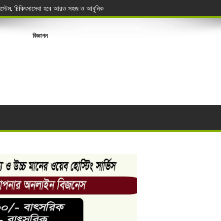
সিস্টেম, চিকিৎসাসেবা হবে আরও সহজ ও আধুনিক
বিজ্ঞাপন
্থলবন্দর থেকে ৮৪ মেট্রিক টন বাসমতি চােল জব্দ
র মৃত্যু
রণ
যবসায়ীদের
োয়ারুল বিজয়ী
ডার বেসিক কোর্স