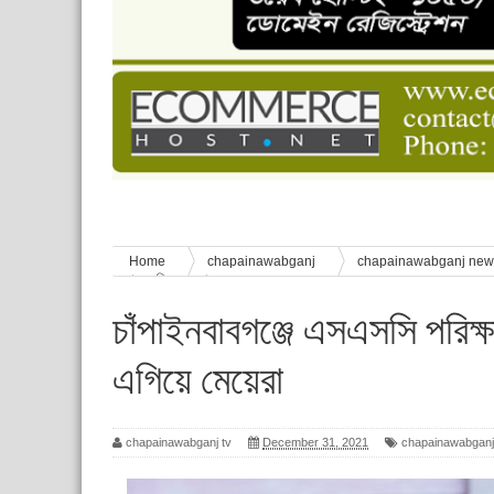
পানি সংকট, কলস নিয়ে বিক্ষোভ
ঈদের শুভেচ্ছা জানিয়েছেন সাবেক ছাত্রলীগ নেতা আবু হ
শিশু সুরক্ষা বিষয়ে চাঁপাইনবাবগঞ্জে দুই দিনব্যাপী প্রশিক্ষ
মানুষের জীবন
নাচোলে টিসিবির গোডাউনে ভয়াবহ অগ্নিকাণ্ড, ঝলসে য
Home
chapainawabganj
chapainawabganj ne
এবারও এগিয়ে মেয়েরা
চাঁপাইনবাবগঞ্জে এসএসসি পরিক
এগিয়ে মেয়েরা
chapainawabganj tv
December 31, 2021
chapainawabganj