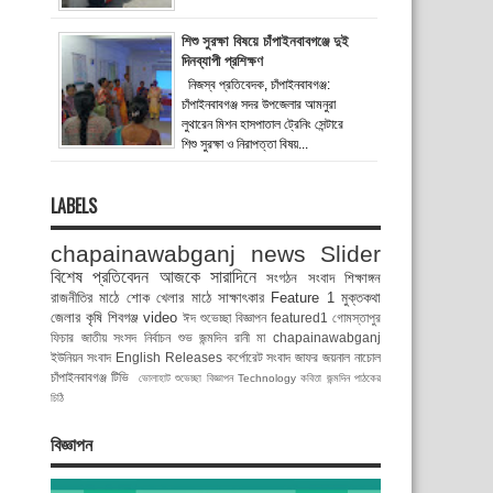
শিশু সুরক্ষা বিষয়ে চাঁপাইনবাবগঞ্জে দুই
দিনব্যাপী প্রশিক্ষণ
নিজস্ব প্রতিবেদক, চাঁপাইনবাবগঞ্জ:
চাঁপাইনবাবগঞ্জ সদর উপজেলার আমনুরা
লুথারেন মিশন হাসপাতাল ট্রেনিং সেন্টারে
শিশু সুরক্ষা ও নিরাপত্তা বিষয়...
LABELS
chapainawabganj news
Slider
বিশেষ প্রতিবেদন
আজকে সারাদিনে
সংগঠন সংবাদ
শিক্ষাঙ্গন
রাজনীতির মাঠে
শোক
খেলার মাঠে
সাক্ষাৎকার
Feature 1
মুক্তকথা
জেলার কৃষি
শিবগঞ্জ
video
ঈদ শুভেচ্ছা বিজ্ঞাপন
featured1
গোমস্তাপুর
ফিচার
জাতীয় সংসদ নির্বাচন
শুভ জন্মদিন রানী মা
chapainawabganj
ইউনিয়ন সংবাদ
English Releases
কর্পোরেট সংবাদ
জাফর জয়নাল
নাচোল
চাঁপাইনবাবগঞ্জ টিভি
ভোলাহাট
শুভেচ্ছা বিজ্ঞাপন
Technology
কবিতা
জন্মদিন
পাঠকের
চিঠি
বিজ্ঞাপন