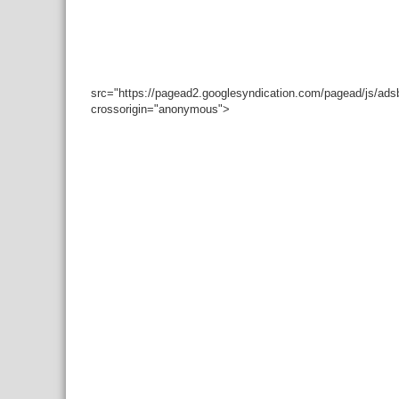
src="https://pagead2.googlesyndication.com/pagead/js/ad
crossorigin="anonymous">