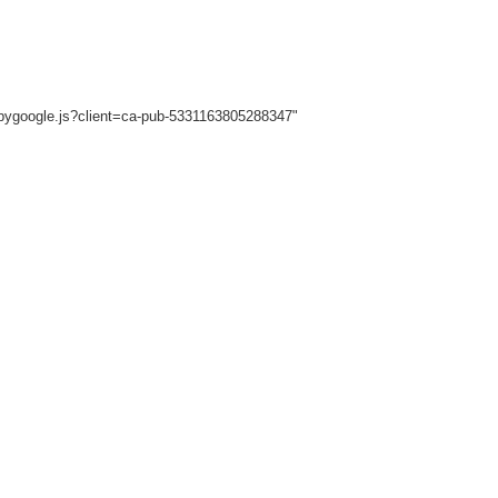
sbygoogle.js?client=ca-pub-5331163805288347"