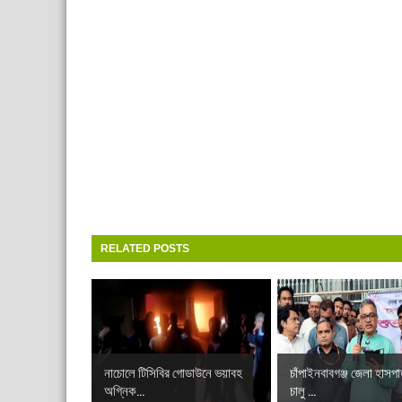
RELATED POSTS
নাচোলে টিসিবির গোডাউনে ভয়াবহ
চাঁপাইনবাবগঞ্জ জেলা হাসপ
অগ্নিক...
চালু ...