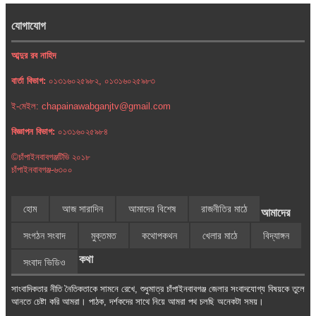
যোগাযোগ
আব্দুর রব নাহিদ
বার্তা বিভাগ:
০১৩১৬০২৫৯৮২, ০১৩১৬০২৫৯৮৩
ই-মেইল: chapainawabganjtv@gmail.com
বিজ্ঞাপন বিভাগ:
০১৩১৬০২৫৯৮৪
©চাঁপাইনবাবগঞ্জটিভি ২০১৮
চাঁপাইনবাবগঞ্জ-৬৩০০
হোম
আজ সারাদিন
আমাদের বিশেষ
রাজনীতির মাঠে
আমাদের
সংগঠন সংবাদ
মুক্তমত
কথোপকথন
খেলার মাঠে
বিদ্যাঙ্গন
কথা
সংবাদ ভিডিও
সাংবাদিকতার নীতি নৈতিকতাকে সামনে রেখে, শুধুমাত্র চাঁপাইনবাবগঞ্জ জেলার সংবাদযোগ্য বিষয়কে তুলে
আনতে চেষ্টা করি আমরা। পাঠক, দর্শকদের সাথে নিয়ে আমরা পথ চলছি অনেকটা সময়।