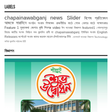
LABELS
chapainawabganj news
Slider
বিশেষ প্রতিবেদন
আজকে সারাদিনে
সংগঠন সংবাদ
শিক্ষাঙ্গন
রাজনীতির মাঠে
শোক
খেলার মাঠে
সাক্ষাৎকার
Feature 1
মুক্তকথা
জেলার কৃষি
শিবগঞ্জ
video
ঈদ শুভেচ্ছা বিজ্ঞাপন
featured1
গোমস্তাপুর
ফিচার
জাতীয় সংসদ নির্বাচন
শুভ জন্মদিন রানী মা
chapainawabganj
ইউনিয়ন সংবাদ
English
Releases
কর্পোরেট সংবাদ
জাফর জয়নাল
নাচোল
চাঁপাইনবাবগঞ্জ টিভি
ভোলাহাট
শুভেচ্ছা বিজ্ঞাপন
Technology
কবিতা
জন্মদিন
পাঠকের চিঠি
বিজ্ঞাপন