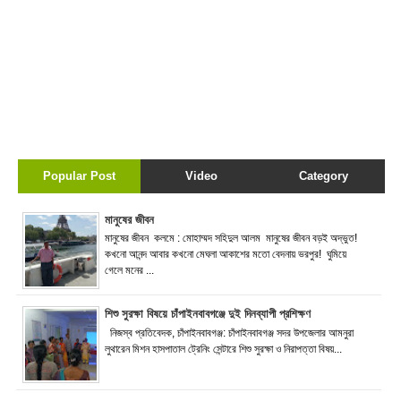
Popular Post
Video
Category
মানুষের জীবন
মানুষের জীবন কলমে : মোহাম্মদ সহিদুল আলম মানুষের জীবন বড়ই অদ্ভুত!
কখনো আনন্দ আবার কখনো মেঘলা আকাশের মতো বেদনায় ভরপুর! ঘুমিয়ে
গেলে মনের ...
শিশু সুরক্ষা বিষয়ে চাঁপাইনবাবগঞ্জে দুই দিনব্যাপী প্রশিক্ষণ
নিজস্ব প্রতিবেদক, চাঁপাইনবাবগঞ্জ: চাঁপাইনবাবগঞ্জ সদর উপজেলার আমনুরা
লুথারেন মিশন হাসপাতাল ট্রেনিং সেন্টারে শিশু সুরক্ষা ও নিরাপত্তা বিষয়...