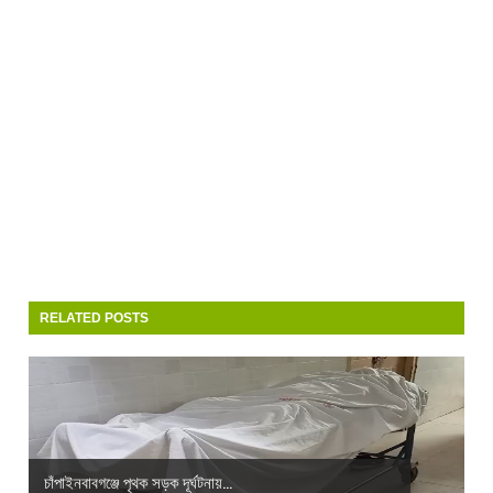
RELATED POSTS
চাঁপাইনবাবগঞ্জে পৃথক সড়ক দূর্ঘটনায়...