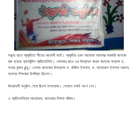
সন্ধ্যা রাতে প্রকৃতিতে শীতের আহমনী বার্তা। প্রকৃতির এমন আমেজে নবাবগঞ্জ সরকারি কলেজে
শুরু হয়েছে ব্যাডমিন্টন প্রতিযোগিতা। সোমবার রাতে এর উদ্বোধন করেন কলেজে অধ্যক্ষ ড.
শংকর কুমার কুন্ডু। এসময় কলেজের উপাধ্যক্ষ ড. রবিউল ইসলাম, ড. মাযহারুল ইসলাম তরুসহ
অনান্য শিক্ষকরা উপস্থিত ছিলেন।
উদ্বোধনী অনুষ্ঠান শেষে ছিলো নৈশভোজ। সেখানে সবাই অংশ নেন।
এ প্রতিযোগিতার আয়োজক, কলেজের শিক্ষক পরিষদ।