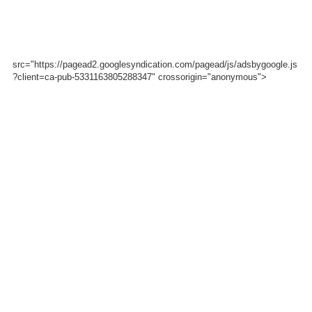
src="https://pagead2.googlesyndication.com/pagead/js/adsbygoogle.js
?client=ca-pub-5331163805288347" crossorigin="anonymous">