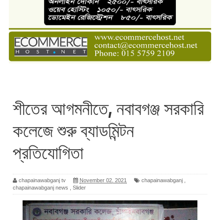
শীতের আগমনীতে, নবাবগঞ্জ সরকারি
কলেজে শুরু ব্যাডমিন্টন
প্রতিযোগিতা
chapainawabganj tv
November 02, 2021
chapainawabganj
,
chapainawabganj news
,
Slider