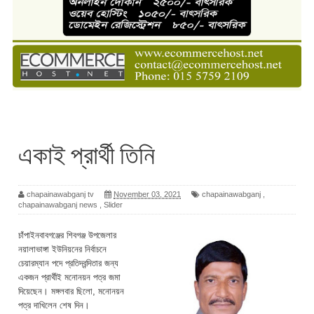
একাই প্রার্থী তিনি
chapainawabganj tv
November 03, 2021
chapainawabganj
,
chapainawabganj news
,
Slider
চাঁপাইনবাবগঞ্জের শিবগঞ্জ উপজেলার
নয়ালাভাঙ্গা ইউনিয়নের নির্বাচনে
চেয়ারম্যান পদে প্রতিদ্বন্দিতার জন্য
একজন প্রার্থীই মনোনয়ন পত্র জমা
দিয়েছেন। মঙ্গলবার ছিলো, মনোনয়ন
পত্র দাখিলেন শেষ দিন।