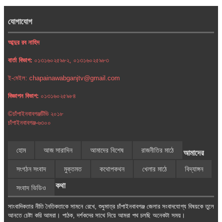
যোগাযোগ
আব্দুর রব নাহিদ
বার্তা বিভাগ:
০১৩১৬০২৫৯৮২, ০১৩১৬০২৫৯৮৩
ই-মেইল: chapainawabganjtv@gmail.com
বিজ্ঞাপন বিভাগ:
০১৩১৬০২৫৯৮৪
©চাঁপাইনবাবগঞ্জটিভি ২০১৮
চাঁপাইনবাবগঞ্জ-৬৩০০
হোম
আজ সারাদিন
আমাদের বিশেষ
রাজনীতির মাঠে
আমাদের
সংগঠন সংবাদ
মুক্তমত
কথোপকথন
খেলার মাঠে
বিদ্যাঙ্গন
কথা
সংবাদ ভিডিও
সাংবাদিকতার নীতি নৈতিকতাকে সামনে রেখে, শুধুমাত্র চাঁপাইনবাবগঞ্জ জেলার সংবাদযোগ্য বিষয়কে তুলে
আনতে চেষ্টা করি আমরা। পাঠক, দর্শকদের সাথে নিয়ে আমরা পথ চলছি অনেকটা সময়।