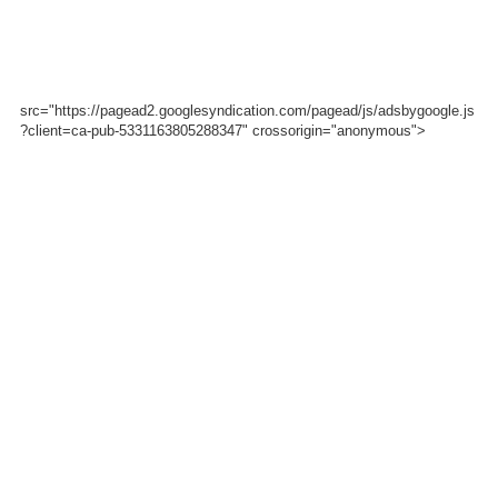
src="https://pagead2.googlesyndication.com/pagead/js/adsbygoogle.js
?client=ca-pub-5331163805288347" crossorigin="anonymous">