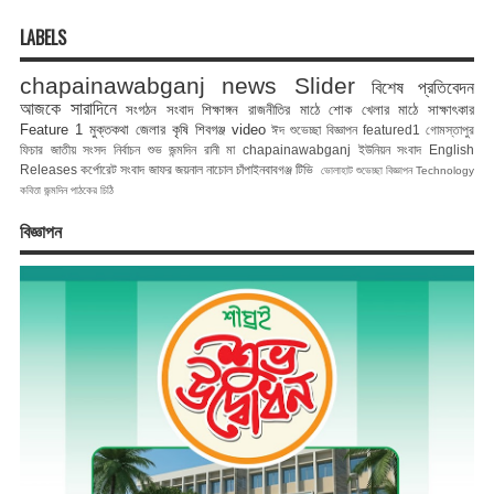
LABELS
chapainawabganj news
Slider
বিশেষ প্রতিবেদন
আজকে সারাদিনে
সংগঠন সংবাদ
শিক্ষাঙ্গন
রাজনীতির মাঠে
শোক
খেলার মাঠে
সাক্ষাৎকার
Feature 1
মুক্তকথা
জেলার কৃষি
শিবগঞ্জ
video
ঈদ শুভেচ্ছা বিজ্ঞাপন
featured1
গোমস্তাপুর
ফিচার
জাতীয় সংসদ নির্বাচন
শুভ জন্মদিন রানী মা
chapainawabganj
ইউনিয়ন সংবাদ
English
Releases
কর্পোরেট সংবাদ
জাফর জয়নাল
নাচোল
চাঁপাইনবাবগঞ্জ টিভি
ভোলাহাট
শুভেচ্ছা বিজ্ঞাপন
Technology
কবিতা
জন্মদিন
পাঠকের চিঠি
বিজ্ঞাপন