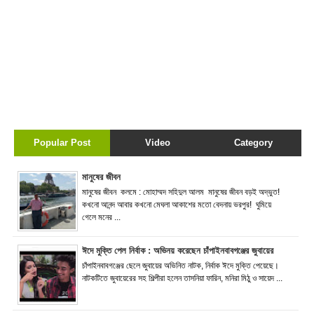
Popular Post
Video
Category
মানুষের জীবন
মানুষের জীবন কলমে : মোহাম্মদ সহিদুল আলম মানুষের জীবন বড়ই অদ্ভুত!
কখনো আনন্দ আবার কখনো মেঘলা আকাশের মতো বেদনায় ভরপুর! ঘুমিয়ে
গেলে মনের ...
ঈদে মুক্তি পেল নির্বাক : অভিনয় করেছেন চাঁপাইনবাবগঞ্জের জুবায়ের
চাঁপাইনবাবগঞ্জের ছেলে জুবায়ের অভিনিত নাটক, নির্বাক ঈদে মুক্তি পেয়েছে।
নাটকটিতে জুবায়েরের সহ শিল্পীরা হলেন তাসনিয়া ফারিন, মনিরা মিঠু ও সায়েদ ...