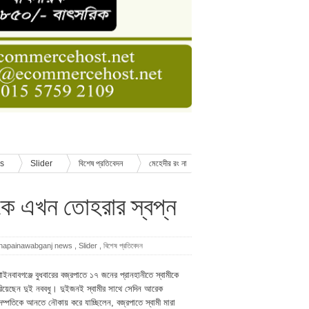
ডার বেসিক কোর্স
াসনাত সুমন
ণ
ws
Slider
বিশেষ প্রতিবেদন
মেহেদীর রং না
িকে এখন তোহরার স্বপ্ন
hapainawabganj news
,
Slider
,
বিশেষ প্রতিবেদন
ঁপাইনবাবগঞ্জে বুধবারের বজ্রপাতে ১৭ জনের প্রানহানীতে স্বামীকে
রিয়েছেন দুই নববধু। দুইজনই স্বামীর সাথে সেদিন আরেক
দম্পতিকে আনতে নৌকায় করে যাচ্ছিলেন, বজ্রপাতে স্বামী মারা