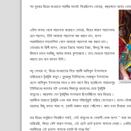
গত বুধবার বিয়ের দাওয়াতে স্বামীর সাথেই গিয়েছিলেন তোহরা, বজ্রপাতে আহত তোহর
এতিম খানায় থেকে পড়ালেখা করেছেন তোহরা, বিয়ের কারনে পড়ালেখায়
ছেদ পড়লেও, তিনি আবারো পড়ালেখা শুরু করতে চান, বলেন
সরকারিভাবে সহযোগিতা পেলে আবারো পড়ালেখা শুরু করতে চান।
তোহরার মা শিল্পী বলেন, মেয়ের ইচ্চায় আমার ইচ্ছা, কিন্তু কি করব,
কিভাবে চলবে সবকিছু আমার মাথায় কুলাচ্ছেনা। তবে মেয়েকে পড়ালেখা
করাতে চান বলে জানান তিনি।
শুধু তোহরা না, বিয়ের দাওয়াতের গিয়ে স্বামী আসিকুল ইসলামকে
হারিয়েছেন টুকটুকি খাতুন। সুন্দরপুর ইউনিয়নের সেরাজুল ইসলামের
ছেলে আসিকুল ইসলামের সাথে ৪ মাস আগে বিয়ে হয়েছিলো নারায়নপুর
ইউনিয়নের জনতার হাট এলাকার মিজানুর রহমানের মেয়ে টুকটুকি
খাতুনের। বজ্রপাত যেন টুকটুকির সংসারকে ছিন্নবিছিন্ন করে দিয়েছে।
স্বামীকে হারানো টুকটুকি এখন কথা বলার শক্তিটুকুই হারিয়ে ফেলেছেন। বলেন নৌকা
হয়্যাছে কিছু বলতে পারব না, হ্যামি অজ্ঞান হয়্যা গেছিলাম। জ্ঞান যখন ফিরাছে ত
যার বিয়ের অনুষ্ঠানে গিয়েছিল সবাই, সেই মামুনের মা সেমালী বেগম বলেন ‘‘ যারা 
হারিয়েছি, কিন্ত বেশি খারাপ লাগছে, এই ছোট ছোট ছ্যালা গালাকে দেখ্যা। একটার 
স্বামীহারা এই ছ্যালা গালাকে হ্যামি কি সাবুর দিব’’