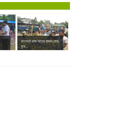
কানসাটে চাঙ্গা আমের বাজার,মোড়
ঘুরে...