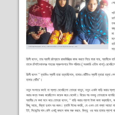
গে
শন
ডা
তব
বজ
মা
মধ
হা
সা
শিল্পী বলেন, তার স্বামী চট্টগ্রামে রাজমিস্ত্রির কাজ করতে গিয়ে মারা যায়, স্বামী
তাকে চাঁপাইনবাবগঞ্জ শহরের স্বরুপনগরে শিশু পরিবার ( সরকারি এতিম খানা) রেখে
শিল্পী বলেন ‘‘ হ্যামিও স্বামী হারা হয়্যাছিলাম, হামার বেটিটাও স্বামী হ্যারা হয়
হামার বেটির’’।
নতুন সংসারে কতই না স্বপ্ন দেখেছিলো তোহরা খাতুন, নতুন একটা বাড়ি করার স্বপ্ন
করার জন্য সঞ্চয় করেছিলেন কয়েক বছর থেকেই। বিয়ের পর নববধু তোহরাকে বলেছিলে
স্বামীর সে কথা মনে করে তোহরা বলেন, ‘‘ বাড়ি করার ল্যাগা টাকা জমা কর‌্যাছিল, 
কিছু আছে, দিয়্যা দুখান ঘর করব। হ্যামি ঈদের কহছি, যে এখন তো বস্যা আছো বাড়
ইট, সিমেন্টের দাম বেশি একটু কমলে কাজ শুরু করবে. কিন্তু ওর আর হামার ল্যাগা 