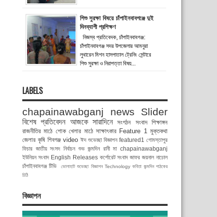
শিশু সুরক্ষা বিষয়ে চাঁপাইনবাবগঞ্জে দুই
দিনব্যাপী প্রশিক্ষণ
নিজস্ব প্রতিবেদক, চাঁপাইনবাবগঞ্জ:
চাঁপাইনবাবগঞ্জ সদর উপজেলার আমনুরা
লুথারেন মিশন হাসপাতাল ট্রেনিং সেন্টারে
শিশু সুরক্ষা ও নিরাপত্তা বিষয়...
LABELS
chapainawabganj news
Slider
বিশেষ প্রতিবেদন
আজকে সারাদিনে
সংগঠন সংবাদ
শিক্ষাঙ্গন
রাজনীতির মাঠে
শোক
খেলার মাঠে
সাক্ষাৎকার
Feature 1
মুক্তকথা
জেলার কৃষি
শিবগঞ্জ
video
ঈদ শুভেচ্ছা বিজ্ঞাপন
featured1
গোমস্তাপুর
ফিচার
জাতীয় সংসদ নির্বাচন
শুভ জন্মদিন রানী মা
chapainawabganj
ইউনিয়ন সংবাদ
English Releases
কর্পোরেট সংবাদ
জাফর জয়নাল
নাচোল
চাঁপাইনবাবগঞ্জ টিভি
ভোলাহাট
শুভেচ্ছা বিজ্ঞাপন
Technology
কবিতা
জন্মদিন
পাঠকের
চিঠি
বিজ্ঞাপন