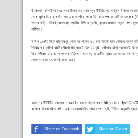
উল্লেখ্য, চাঁপাইনবাবগঞ্জ সদর উপজেলার নরায়নপুর ইউনিয়নের শরিফুল ইসলামের ছ
মেয়ে সুমির বিয়ে হয়েছিল গত এক আগষ্ট। পরের দিন কনে পক্ষ জামাই ও মেয়েকে (চা
তাদের বাড়ি। চাঁপাইনবাবগঞ্জের স্থানীয় রীতি অনুয়ায়ী, বুধবার সকালে ছেলে পক্ষ 
বাড়িতে।
সকাল ১০টার দিকে নারায়নপুর থেকে বর পক্ষের ৫০ জন যাত্রা করে নৌকায় কনের বাড়
গিয়েছিল। নৌকা ঘাটে পৌচ্ছানোর সময়ই শুরু হয় বৃষ্টি, নৌকায় থাকা অনেকেই ভিজ
দিয়ে পৌচ্ছে যায় কনের পক্ষের বাড়িতে। তবে বড় ও নারীরা প্রায় ২০ জনের মত আ
সেখানে থাকা ১৭ জনই মারা যান।
আমাদের ইউটিউব চ্যানেল সাবস্ক্রাইব করতে ক্লিক করুন https://bit.ly/2Oe737
কাজকে নিরুৎসাহিত করি। এই ওয়েবসাইটের কোন লেখা, ছবি, ভিডিও অনুমতি ছাড়া
Share on Facebook
Share on Twitter