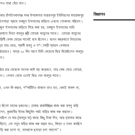
লেও তারা বেঁচে যান।
বিজ্ঞাপন
িবার চাঁপাইনবাবগঞ্জ সদর উপজেলার নারায়নপুর ইউনিয়নের মহারাজপুর
ইলপাড়া গ্রামে তবজুল ইসলামের বাড়িতে এখনো শোকাবহ পরিবেশ।
জুল ইসলামের বাড়িতে গিয়ে কথা হয়, তবজুল ইসলামের নাতি
্রপাতে নিহত বাবলুর স্ত্রী তোহরা খাতুনের সাথে। তোহরা খাতুনের
 শিল্পী বেগম মেয়ের সাথেই বসে ছিলেন। বলেন বজ্রপাতে নিহতদের
্যে তার মেয়ে, স্বামী বাবলু ও শ^াশুড়ী ল্যাচল বেগমকে
রিয়েছেন। মাত্র ২০ দিন আগে তিনি মেয়েকে বিয়ে দিয়েছিলেন বাবলুর
থে।
কে হারিয়ে চার মেয়েকে অনেক কষ্টে বড় করেছেন, তার মেজ মেয়ে তোহরা,
ছিলেন। সেখান থেকে এনেই বিয়ে দেন বাবলুর সাথে।
্যা গেল, এখন কি করবে, শ^শুড়ীটাও থাকলে তাও হত, কেহই থাকল না,
 ছিলো তাদের দুজনের। ঢাকায় রাজমিস্ত্রির কাজ করা বাবলু বাড়ি
ন, কুরবানীর ঈদের কিছুদিন পরই বাড়ির কাজ শুরু করবেন।
কহছিল যে মার (বাবলুর মা) কাছে কিছু টাকা লিব, আর হ্যামার কাছে
িতে, তো নতুন বাড়ির কাজ শুরু কর‌্যা দাও, কিন্ত ও তখন কহছিল
বাড়ি করা হলো না, হামরাকে ছ্যাড়া চলা গ্যালো’’।