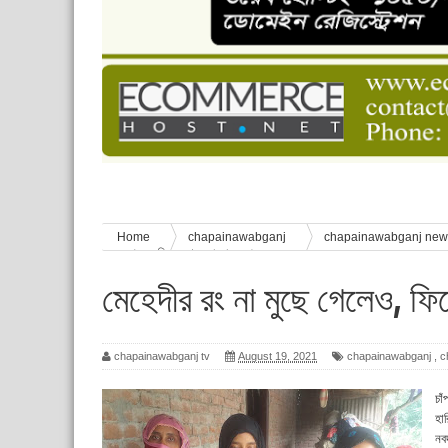
চাঁপাইনবাবগঞ্জে শেষ হয়েছে ৫ দিনের স্কাউট ইউনিট লি
বাংলাদেশ স্কাউটস দিবস পালন
পানি সংকট, কলস নিয়ে বিক্ষোভ
ঈদের শুভেচ্ছা জানিয়েছেন সাবেক ছাত্রলীগ নেতা আবু হ
শিশু সুরক্ষা বিষয়ে চাঁপাইনবাবগঞ্জে দুই দিনব্যাপী প্রশিক্ষ
Home
chapainawabganj
chapainawabganj ne
মুছে গেলেও, ফিকে এখন তোহরার স্বপ্ন
মেহেদীর রং না মুছে গেলেও, ফ
chapainawabganj tv
August 19, 2021
chapainawabganj
,
c
চা
হা
নব