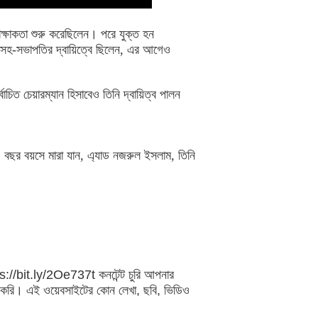
িক্ষাকতা শুরু করেছিলেন। পরে যুক্ত হন
 সহ-সভাপতির দ্বায়িত্বে ছিলেন, এর আগেও
াচিত চেয়ারম্যান হিসাবেও তিনি দ্বায়িত্ব পালন
৭০ বছর বয়সে মারা যান, এ্যাড নজরুল ইসলাম, তিনি
ps://bit.ly/2Oe737t কনটেন্ট চুরি আপনার
 করি। এই ওয়েবসাইটের কোন লেখা, ছবি, ভিডিও