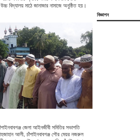
চ্চ বিদ্যালয় মাঠে জানাজার নামাজে অনুষ্ঠিত হয়।
বিজ্ঞাপন
াঁপাইনবাবগঞ্জ জেলা আইনজীবী সমিতির সভাপতি
াহজাহান আলী, চাঁপাইনবাবগঞ্জ পৌর মেয়র নজরুল