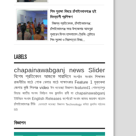
শিশু সুরক্ষা বিষয়ে চাঁপাইনবাবগঞ্জে দুই
দিনব্যাপী প্রশিক্ষণ
নিজস্ব প্রতিবেদক, চাঁপাইনবাবগঞ্জ:
চাঁপাইনবাবগঞ্জ সদর উপজেলার আমনুরা
লুথারেন মিশন হাসপাতাল ট্রেনিং সেন্টারে
শিশু সুরক্ষা ও নিরাপত্তা বিষয়...
LABELS
chapainawabganj news
Slider
বিশেষ প্রতিবেদন
আজকে সারাদিনে
সংগঠন সংবাদ
শিক্ষাঙ্গন
রাজনীতির মাঠে
শোক
খেলার মাঠে
সাক্ষাৎকার
Feature 1
মুক্তকথা
জেলার কৃষি
শিবগঞ্জ
video
ঈদ শুভেচ্ছা বিজ্ঞাপন
featured1
গোমস্তাপুর
ফিচার
জাতীয় সংসদ নির্বাচন
শুভ জন্মদিন রানী মা
chapainawabganj
ইউনিয়ন সংবাদ
English Releases
কর্পোরেট সংবাদ
জাফর জয়নাল
নাচোল
চাঁপাইনবাবগঞ্জ টিভি
ভোলাহাট
শুভেচ্ছা বিজ্ঞাপন
Technology
কবিতা
জন্মদিন
পাঠকের
চিঠি
বিজ্ঞাপন