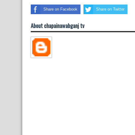
Share on Facebook
Share on Twitter
About chapainawabganj tv