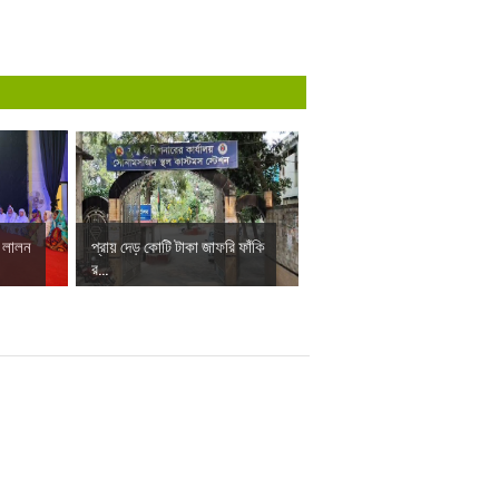
ে লালন
প্রায় দেড় কোটি টাকা জাফরি ফাঁকি
র...