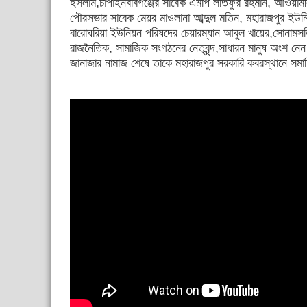
ইসলাম,চাঁপাইনবাবগঞ্জের সাবেক এমপি লতিফুর রহমান, আওয়ামীল
পৌরসভার সাবেক মেয়র মাওলানা আব্দুল মতিন, মহারাজপুর ইউনিয়
বারোঘরিয়া ইউনিয়ন পরিষদের চেয়ারম্যান আবুল খায়ের,সোনামস
রাজনৈতিক, সামাজিক সংগঠনের নেতৃবৃন্দ,সাধারন মানুষ অংশ নে
জানাজার নামাজ শেষে তাকে মহারাজপুর সরকারি কবরস্থানে সম