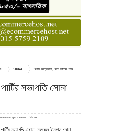
ডার বেসিক কোর্স
াসনাত সুমন
ণ
ws
Slider
প্রবীন আইনজীবী, জেলা জাতীয় পার্টির
পার্টির সভাপতি সোনা
painawabganj news
,
Slider
ীয় পার্টির সভাপতি এ্যাড. নজরুল ইসলাম সোনা