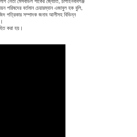
ীগ নেতা মেসবাউল শাকের জ্যোতি, চাঁপাইনবাবগঞ্জ
ন পরিষদের বর্তমান চেয়ারম্যান এজাবুল হক বুলি,
জিদ পত্রিকার সম্পাদক জনাব আলীসহ বিভিন্ন
ন।
াহিত করা হয়।