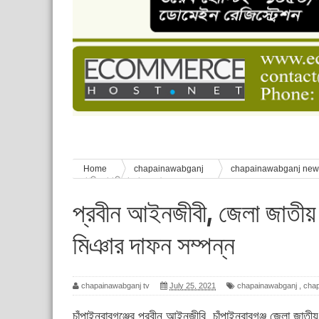
চাঁপাইনবাবগঞ্জে শেষ হয়েছে ৫ দিনের স্কাউট ইউনিট লি
বাংলাদেশ স্কাউটস দিবস পালন
পানি সংকট, কলস নিয়ে বিক্ষোভ
ঈদের শুভেচ্ছা জানিয়েছেন সাবেক ছাত্রলীগ নেতা আবু হ
শিশু সুরক্ষা বিষয়ে চাঁপাইনবাবগঞ্জে দুই দিনব্যাপী প্রশিক্ষ
Home
chapainawabganj
chapainawabganj ne
সভাপতি সোনা মিঞার দাফন সম্পন্ন
প্রবীন আইনজীবী, জেলা জাতীয় 
মিঞার দাফন সম্পন্ন
chapainawabganj tv
July 25, 2021
chapainawabganj
,
cha
চাঁপাইনবাবগঞ্জের প্রবীন আইনজীবি, চাঁপাইনবাবগঞ্জ জেলা জাত