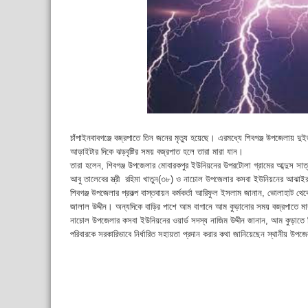
চাঁপাইনবাবগঞ্জে বজ্রপাতে তিন জনের মৃত্যু হয়েছে। এরমধ্যে শিবগঞ্জ উপজেলায় দ
আড়াইটার দিকে ঝড়বৃষ্টির সময় বজ্রপাত হলে তারা মারা যান।
তারা হলেন, শিবগঞ্জ উপজেলার মোবারকপুর ইউনিয়নের উপরটোলা গ্রামের আব্দুস সাত্
আবু তালেবের স্ত্রী রহিমা খাতুন(৩৮) ও নাচোল উপজেলার কসবা ইউনিয়নের আঝাইর 
শিবগঞ্জ উপজেলার প্রকল্প বাস্তবায়ন কর্মকর্তা আরিফুল ইসলাম জানান, ভোলাহাট থে
জালাল উদ্দীন। অন্যদিকে বাড়ির পাশে আম বাগানে আম কুড়ানোর সময় বজ্রপাতে মার
নাচোল উপজেলার কসবা ইউনিয়নের ওয়ার্ড সদস্য নাজিম উদ্দীন জানান, আম কুড়াতে 
পরিবারকে সরকারিভাবে নির্ধারিত সহায়তা প্রদান করার কথা জানিয়েছেন স্থানীয় উপজ