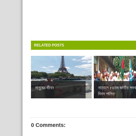
RELATED POSTS
মানুষের জীবন
নাচোলে ৫৪তম জাতীয় সমব
দিবস পালিত
0 Comments: