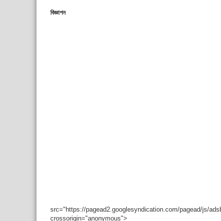
বিজ্ঞাপন
src="https://pagead2.googlesyndication.com/pagead/js/ad
crossorigin="anonymous">