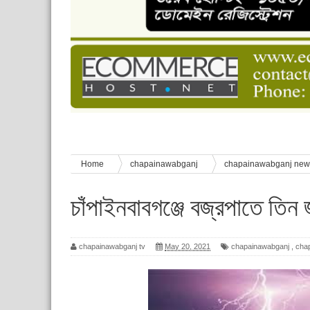
চাঁপাইনবাবগঞ্জে শেষ হয়েছে ৫ দিনের স্কাউট ইউনিট লি
বাংলাদেশ স্কাউটস দিবস পালন
পানি সংকট, কলস নিয়ে বিক্ষোভ
ঈদের শুভেচ্ছা জানিয়েছেন সাবেক ছাত্রলীগ নেতা আবু হ
শিশু সুরক্ষা বিষয়ে চাঁপাইনবাবগঞ্জে দুই দিনব্যাপী প্রশিক্ষ
Home
chapainawabganj
chapainawabganj ne
মৃত্যু
চাঁপাইনবাবগঞ্জে বজ্রপাতে তিন জ
chapainawabganj tv
May 20, 2021
chapainawabganj
,
cha