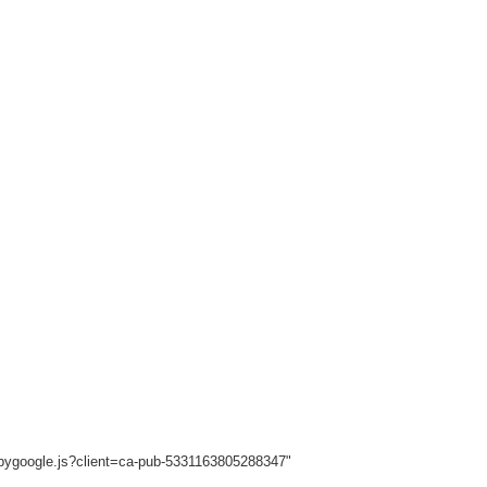
sbygoogle.js?client=ca-pub-5331163805288347"