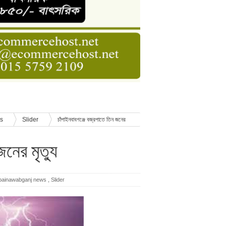
ডার বেসিক কোর্স
াসনাত সুমন
ণ
ws
Slider
চাঁপাইনবাবগঞ্জে বজ্রপাতে তিন জনের
নের মৃত্যু
painawabganj news
,
Slider