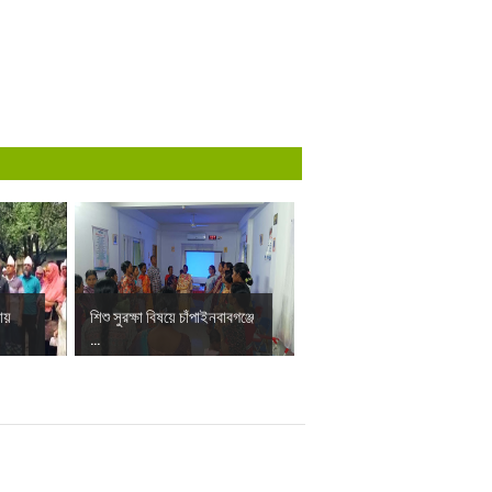
ায়
শিশু সুরক্ষা বিষয়ে চাঁপাইনবাবগঞ্জে
...