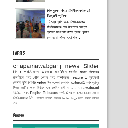
শিশু সুরক্ষা বিষয়ে চাঁপাইনবাবগঞ্জে দুই
দিনব্যাপী প্রশিক্ষণ
নিজস্ব প্রতিবেদক, চাঁপাইনবাবগঞ্জ:
চাঁপাইনবাবগঞ্জ সদর উপজেলার আমনুরা
লুথারেন মিশন হাসপাতাল ট্রেনিং সেন্টারে
শিশু সুরক্ষা ও নিরাপত্তা বিষয়...
LABELS
chapainawabganj news
Slider
বিশেষ প্রতিবেদন
আজকে সারাদিনে
সংগঠন সংবাদ
শিক্ষাঙ্গন
রাজনীতির মাঠে
শোক
খেলার মাঠে
সাক্ষাৎকার
Feature 1
মুক্তকথা
জেলার কৃষি
শিবগঞ্জ
video
ঈদ শুভেচ্ছা বিজ্ঞাপন
featured1
গোমস্তাপুর
ফিচার
জাতীয় সংসদ নির্বাচন
শুভ জন্মদিন রানী মা
chapainawabganj
ইউনিয়ন সংবাদ
English Releases
কর্পোরেট সংবাদ
জাফর জয়নাল
নাচোল
চাঁপাইনবাবগঞ্জ টিভি
ভোলাহাট
শুভেচ্ছা বিজ্ঞাপন
Technology
কবিতা
জন্মদিন
পাঠকের
চিঠি
বিজ্ঞাপন