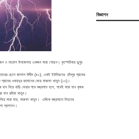
বিজ্ঞাপন
ুইজন ও নাচোল উপজেলায় একজন মারা গেছেন। বৃহস্পতিবার দুুপুর
তারের ছেলে জালাল উদ্দীন (৪০), একই ইউনিয়নের চাঁদপুর গ্রামের
গ্রামের ওবায়দুর রহমানের মেয়ে মারুফা খাতুন (১৩)।
কে ধান নিয়ে বাড়ি ফেরার পথে বজ্রপাত হলে, পথেই মারা যান কৃষক
া যান রহিমা খাতুন।
গিয়ে মারা যায়, মারুফা খাতুন। এদিকে বজ্রপাতে নিহতের
েলা প্রশাসন।