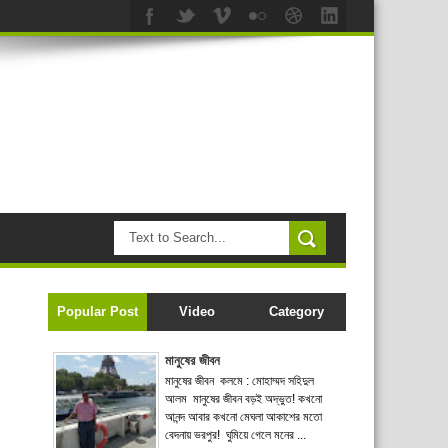
Popular Post
Video
Category
মানুষের জীবন
মানুষের জীবন কলমে : মোহাম্মদ সহিদুল
আলম মানুষের জীবন বড়ই অদ্ভুত! কখনো
আনন্দ আবার কখনো মেঘলা আকাশের মতো
বেদনায় ভরপুর! ঘুমিয়ে গেলে মনের ...