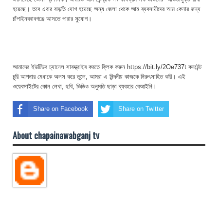
হয়েছে। তবে এবার বাড়তি যোগ হয়েছে অন্য জেলা থেকে আম ব্যবসায়ীদের আম কেনার জন্য
চাঁপাইনববাবগঞ্জে আসতে পারার সুযোগ।
আমাদের ইউটিউব চ্যানেল সাবস্ক্রাইব করতে ক্লিক করুন https://bit.ly/2Oe737t কনটেন্ট
চুরি আপনার মেধাকে অলস করে তুলে, আমরা এ নিন্দনীয় কাজকে নিরুৎসাহিত করি। এই
ওয়েবসাইটের কোন লেখা, ছবি, ভিডিও অনুমতি ছাড়া ব্যবহার বেআইনি।
Share on Facebook
Share on Twitter
About chapainawabganj tv