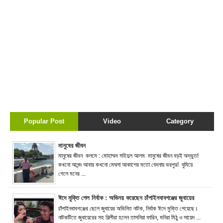
Popular Post
Video
Category
মানুষের জীবন
মানুষের জীবন কলমে : মোহাম্মদ সহিদুল আলম মানুষের জীবন বড়ই অদ্ভুত!
কখনো আনন্দ আবার কখনো মেঘলা আকাশের মতো বেদনায় ভরপুর! ঘুমিয়ে
গেলে মনের ...
ঈদে মুক্তি পেল নির্বাক : অভিনয় করেছেন চাঁপাইনবাবগঞ্জের জুবায়ের
চাঁপাইনবাবগঞ্জের ছেলে জুবায়ের অভিনিত নাটক, নির্বাক ঈদে মুক্তি পেয়েছে।
নাটকটিতে জুবায়েরের সহ শিল্পীরা হলেন তাসনিয়া ফারিন, মনিরা মিঠু ও সায়েদ ...