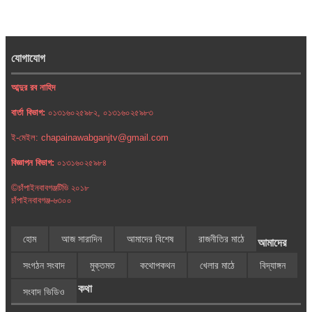
যোগাযোগ
আব্দুর রব নাহিদ
বার্তা বিভাগ:
০১৩১৬০২৫৯৮২, ০১৩১৬০২৫৯৮৩
ই-মেইল: chapainawabganjtv@gmail.com
বিজ্ঞাপন বিভাগ:
০১৩১৬০২৫৯৮৪
©চাঁপাইনবাবগঞ্জটিভি ২০১৮
চাঁপাইনবাবগঞ্জ-৬৩০০
হোম
আজ সারাদিন
আমাদের বিশেষ
রাজনীতির মাঠে
আমাদের
সংগঠন সংবাদ
মুক্তমত
কথোপকথন
খেলার মাঠে
বিদ্যাঙ্গন
কথা
সংবাদ ভিডিও