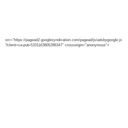
src="https://pagead2.googlesyndication.com/pagead/js/adsbygoogle.js
?client=ca-pub-5331163805288347" crossorigin="anonymous">