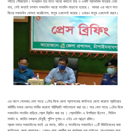
পর্যায়ে পৌচ্ছায়নি। সংক্রমন হার যাতে আরো কমানো যায় ও একটা স্বাভাবিক মাত্রায় নেয়া
যায়, সেই জন্যই চলমান লকডাউন আরো সাতদিন বাড়ানো হয়েছে। আমরা এর আগে সাত
দিনের লকডাউন ঘোষনা করেছিলাম, মানুষ একসেপ্ট করেছে। এবারও মানুষ একসেপ্ট করবে।
এর আগে সোমবার বেলা সাড়ে ১১টার দিকে জেলা প্রশাসকের কার্যালয়ে জেলা করোনা প্রতিরোধ
কমিটির সভায় জেলার সার্বিক করোনা পরিস্থিতি পর্যালোচনা করা হয়। পরে বেলা সাড়ে ১২টার দিকে
লকডাউন সাতদিন বাড়িয়ে প্রেস ব্রিফিং করা হয় । প্রেসবিফিং এ উপস্থিত ছিলেন , সিভিল
সার্জন ড. জাহিদ নজরুল চৌধুরী, পুলিশ সুপার এ এইচ এম আব্দুল রকিব।
প্রথম দফার লকডাউনের মতই ২য় দফায়, বর্ধিত এ সাতদিনের লকডাউনে ১১টি বিধিনিষেধের কথা
জানিয়েছে জেলা প্রশাসক। এবারও আম কেন্দ্রীক সব কার্যক্রম লক ডাউনের আওতামুক্ত রাখা