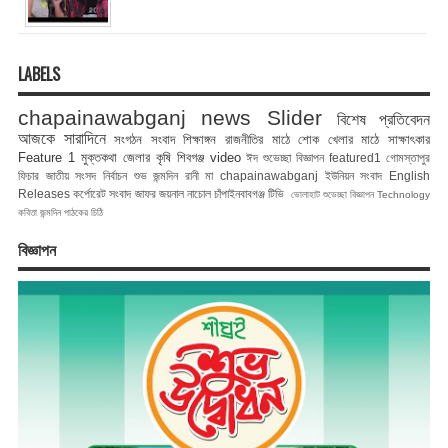
LABELS
chapainawabganj news
Slider
বিশেষ প্রতিবেদন
আজকে সারাদিনে
সংগঠন সংবাদ
শিক্ষাঙ্গন
রাজনীতির মাঠে
শোক
খেলার মাঠে
সাক্ষাৎকার
Feature 1
মুক্তকথা
জেলার কৃষি
শিবগঞ্জ
video
ঈদ শুভেচ্ছা বিজ্ঞাপন
featured1
গোমস্তাপুর
ফিচার
জাতীয় সংসদ নির্বাচন
শুভ জন্মদিন রানী মা
chapainawabganj
ইউনিয়ন সংবাদ
English
Releases
কর্পোরেট সংবাদ
জাফর জয়নাল
নাচোল
চাঁপাইনবাবগঞ্জ টিভি
ভোলাহাট
শুভেচ্ছা বিজ্ঞাপন
Technology
কবিতা
জন্মদিন
পাঠকের চিঠি
বিজ্ঞাপন