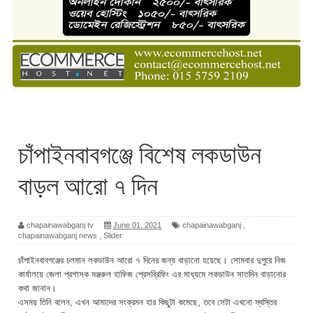
চাঁপাইনবাবগঞ্জে বিশেষ লকডাউন
বাড়ল আরো ৭ দিন
chapainawabganj tv
June 01, 2021
chapainawabganj
,
chapainawabganj news
,
Slider
চাঁপাইনবাবগঞ্জের চলমান লকডাউন আরো ৭ দিনের জন্য বাড়ানো হয়েছে। সোমবার দুপুরে নিজ
কার্যালয়ে জেলা প্রশাসক মঞ্জরুল হাফিজ প্রেসব্রিফিং এর মাধ্যমে লকডাউন সাতদিন বাড়ানোর
কথা জানান।
এসময় তিনি বলেন, এখন আমাদের সংক্রমন হার কিছুটা কমেছে, তবে সেটা এখনো স্বস্তির