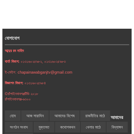
যোগাযোগ
আব্দুর রব নাহিদ
বার্তা বিভাগ:
০১৩১৬০২৫৯৮২, ০১৩১৬০২৫৯৮৩
ই-মেইল: chapainawabganjtv@gmail.com
বিজ্ঞাপন বিভাগ:
০১৩১৬০২৫৯৮৪
©চাঁপাইনবাবগঞ্জটিভি ২০১৮
চাঁপাইনবাবগঞ্জ-৬৩০০
হোম
আজ সারাদিন
আমাদের বিশেষ
রাজনীতির মাঠে
আমাদের
সংগঠন সংবাদ
মুক্তমত
কথোপকথন
খেলার মাঠে
বিদ্যাঙ্গন