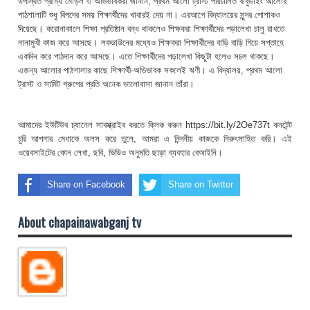
উপস্থিত গ্রাম্য মোড়ল ও অভিভাবকরা জানান, প্রথম আলো ট্রাস্ট পরিচালিত বাবুডাইং আলোর
পাঠশালাটি শুধু বিপদের সময় শিক্ষার্থীদের খাবারই দেয় না। এরআগে বিদ্যালয়ের সুন্দর পোশাকও
দিয়েছে। করোনাকালে শিক্ষা প্রতিষ্ঠান বন্ধ থাকলেও শিক্ষকরা শিক্ষার্থীদের পড়ালেখা চালু রাখতে
নানামুখী কাজ করে আসছে। লকডাউনের মধ্যেও শিক্ষকরা শিক্ষার্থীদের বাড়ি বাড়ি গিয়ে সপ্তাহে
একদিন করে পাঠদান করে আসছে। এতে শিক্ষার্থীদের পড়ালেখা কিছুটা হলেও সচল থাকছে।
এজন্য আলোর পাঠশালার কাছে শিক্ষার্থী-অভিভাবক সকলেই ঋণী। এ বিদ্যালয়, প্রথম আলো
ট্রাস্ট ও সামিট গ্রুপের প্রতি অনেক ভালোবাসা জানান তাঁরা।
আমাদের ইউটিউব চ্যানেল সাবস্ক্রাইব করতে ক্লিক করুন https://bit.ly/2Oe737t কনটেন্ট
চুরি আপনার মেধাকে অলস করে তুলে, আমরা এ নিন্দনীয় কাজকে নিরুৎসাহিত করি। এই
ওয়েবসাইটের কোন লেখা, ছবি, ভিডিও অনুমতি ছাড়া ব্যবহার বেআইনি।
Share on Facebook
Share on Twitter
About chapainawabganj tv