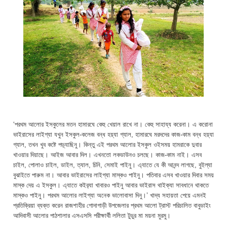
‘পরথম আলোর ইসকুলের মতন হামারঘে কেহু খেয়াল রাখে না। কেহু সাহায্য করেনা। এ করোনা
ভাইরাসের লাইগ্যা যখুন ইসকুল-কলেজ বন্ধ হয়্যা গ্যাল, হামারঘে মরদদের কাজ-কাম বন্ধ হয়্যা
গ্যাল, তখন খুব কষ্টে পড়্যাছিনু। কিন্তু এই পরথম আলোর ইসকুল ওইসময় হামরাকে দুবার
খাওয়ার দিয়াছে। আইজ আবার দিল। এখনতো লকডাউনও চলছে। কাজ-কাম নাই। এসব
চাইল, পোলাও চাইল, ডাইল, ত্যাল, চিনি, সেমাই পাইনু। এ্যাতে যে কী আনন্দ লাগছে, বুইল্যা
বুঝাইতে পারুম না। আবার ভাইরাসের লাইগ্যা মাস্কও পাইনু। পতিবার এসব খাওয়ার দিবার সময়
মাস্ক দেয় এ ইসকুল। এ্যাতে কইর‌্যা খাবারও পাইনু আবার ভাইরাস থাইক্যা সাবধানে থাকতে
মাস্কও পাইনু। পরথম আলোর লাইগ্যা অনেক ভালোবাসা দিনু।’ খাদ্য সহায়তা পেয়ে এমনই
প্রতিক্রিয়া ব্যক্ত করেন রাজশাহীর গোদাগাড়ী উপজেলার প্রথম আলো ট্রাস্ট পরিচালিত বাবুডাইং
আদিবাসী আলোর পাঠশালার এসএসসি পরীক্ষার্থী ললিতা টুডুর মা ময়না মুরমু।