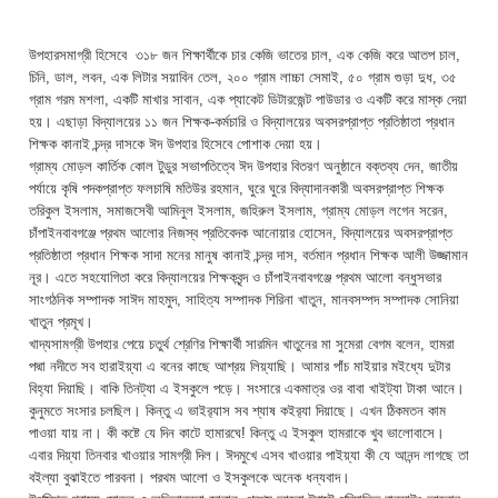
উপহারসমাগ্রী হিসেবে ৩১৮ জন শিক্ষার্থীকে চার কেজি ভাতের চাল, এক কেজি করে আতপ চাল,
চিনি, ডাল, লবন, এক লিটার সয়াবিন তেল, ২০০ গ্রাম লাচ্চা সেমাই, ৫০ গ্রাম গুড়া দুধ, ৩৫
গ্রাম গরম মশলা, একটি মাখার সাবান, এক প্যাকেট ডিটারজেন্ট পাউডার ও একটি করে মাস্ক দেয়া
হয়। এছাড়া বিদ্যালয়ের ১১ জন শিক্ষক-কর্মচারি ও বিদ্যালয়ের অবসরপ্রাপ্ত প্রতিষ্ঠাতা প্রধান
শিক্ষক কানাই চন্দ্র দাসকে ঈদ উপহার হিসেবে পোশাক দেয়া হয়।
গ্রাম্য মোড়ল কার্তিক কোল টুডুর সভাপতিত্বে ঈদ উপহার বিতরণ অনুষ্ঠানে বক্তব্য দেন, জাতীয়
পর্যায়ে কৃষি পদকপ্রাপ্ত ফলচাষি মতিউর রহমান, ঘুরে ঘুরে বিদ্যাদানকারী অবসরপ্রাপ্ত শিক্ষক
তরিকুল ইসলাম, সমাজসেবী আমিনুল ইসলাম, জহিরুল ইসলাম, গ্রাম্য মোড়ল লগেন সরেন,
চাঁপাইনবাবগঞ্জে প্রথম আলোর নিজস্ব প্রতিবেদক আনোয়ার হোসেন, বিদ্যালয়ের অবসরপ্রাপ্ত
প্রতিষ্ঠাতা প্রধান শিক্ষক সাদা মনের মানুষ কানাই চন্দ্র দাস, বর্তমান প্রধান শিক্ষক আলী উজ্জামান
নূর। এতে সহযোগিতা করে বিদ্যালয়ের শিক্ষকবৃন্দ ও চাঁপাইনবাবগঞ্জে প্রথম আলো বন্ধুসভার
সাংগঠনিক সম্পাদক সাঈদ মাহমুদ, সাহিত্য সম্পাদক শিরিনা খাতুন, মানবসম্পদ সম্পাদক সোনিয়া
খাতুন প্রমূখ।
খাদ্যসামগ্রী উপহার পেয়ে চতুর্থ শ্রেণির শিক্ষার্থী সারমিন খাতুনের মা সুমেরা বেগম বলেন, হামরা
পদ্মা নদীতে সব হারাইয়্যা এ বনের কাছে আশ্রয় লিয়্যাছি। আমার পাঁচ মাইয়ার মইধ্যে দুটার
বিহ্যা দিয়াছি। বাকি তিনট্যা এ ইসকুলে পড়ে। সংসারে একমাত্র ওর বাবা খাইট্যা টাকা আনে।
কুনুমতে সংসার চলছিল। কিন্তু এ ভাইর‌্যাস সব শ্যাষ কইর‌্যা দিয়াছে। এখন ঠিকমতন কাম
পাওয়া যায় না। কী কষ্টে যে দিন কাটে হামারঘে! কিন্তু এ ইসকুল হামরাকে খুব ভালোবাসে।
এবার দিয়্যা তিনবার খাওয়ার সামগ্রী দিল। ঈদমুখে এসব খাওয়ার পাইয়্যা কী যে আনন্দ লাগছে তা
বইল্যা বুঝাইতে পারবনা। পরথম আলো ও ইসকুলকে অনেক ধন্যবাদ।