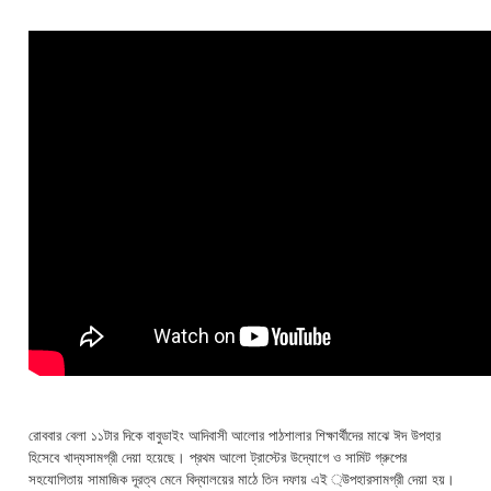
রোববার বেলা ১১টার দিকে বাবুডাইং আদিবাসী আলোর পাঠশালার শিক্ষার্থীদের মাঝে ঈদ উপহার
হিসেবে খাদ্যসামগ্রী দেয়া হয়েছে। প্রথম আলো ট্রাস্টের উদ্যোগে ও সামিট গ্রুপের
সহযোগিতায় সামাজিক দূরত্ব মেনে বিদ্যালয়ের মাঠে তিন দফায় এই ্উপহারসামগ্রী দেয়া হয়।