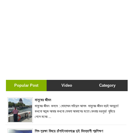
Popular Post
Video
Category
মানুষের জীবন
মানুষের জীবন কলমে : মোহাম্মদ সহিদুল আলম মানুষের জীবন বড়ই অদ্ভুত!
কখনো আনন্দ আবার কখনো মেঘলা আকাশের মতো বেদনায় ভরপুর! ঘুমিয়ে
গেলে মনের ...
শিশু সুরক্ষা বিষয়ে চাঁপাইনবাবগঞ্জে দুই দিনব্যাপী প্রশিক্ষণ