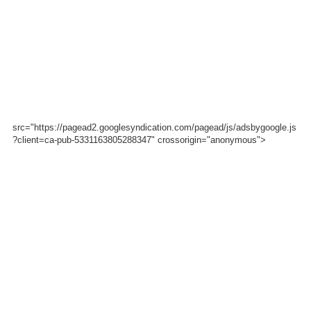
src="https://pagead2.googlesyndication.com/pagead/js/adsbygoogle.js
?client=ca-pub-5331163805288347" crossorigin="anonymous">