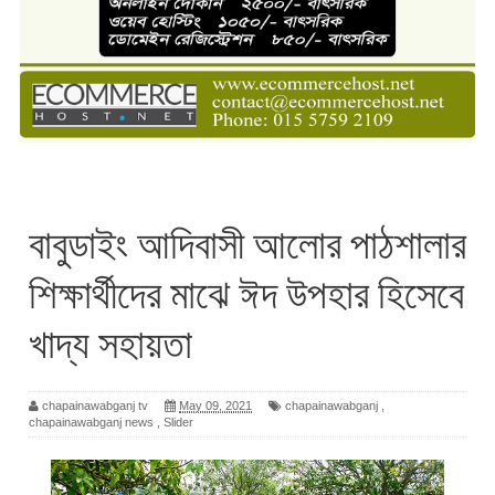
বাবুডাইং আদিবাসী আলোর পাঠশালার
শিক্ষার্থীদের মাঝে ঈদ উপহার হিসেবে
খাদ্য সহায়তা
chapainawabganj tv
May 09, 2021
chapainawabganj
,
chapainawabganj news
,
Slider