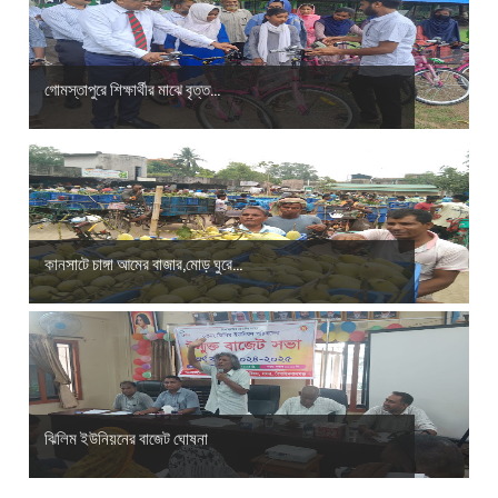
গোমস্তাপুরে শিক্ষার্থীর মাঝে বৃত্ত...
কানসাটে চাঙ্গা আমের বাজার,মোড় ঘুরে...
ঝিলিম ইউনিয়নের বাজেট ঘোষনা