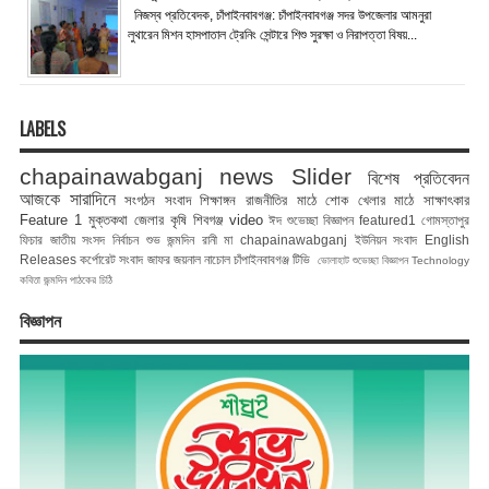
নিজস্ব প্রতিবেদক, চাঁপাইনবাবগঞ্জ: চাঁপাইনবাবগঞ্জ সদর উপজেলার আমনুরা
লুথারেন মিশন হাসপাতাল ট্রেনিং সেন্টারে শিশু সুরক্ষা ও নিরাপত্তা বিষয়...
LABELS
chapainawabganj news
Slider
বিশেষ প্রতিবেদন
আজকে সারাদিনে
সংগঠন সংবাদ
শিক্ষাঙ্গন
রাজনীতির মাঠে
শোক
খেলার মাঠে
সাক্ষাৎকার
Feature 1
মুক্তকথা
জেলার কৃষি
শিবগঞ্জ
video
ঈদ শুভেচ্ছা বিজ্ঞাপন
featured1
গোমস্তাপুর
ফিচার
জাতীয় সংসদ নির্বাচন
শুভ জন্মদিন রানী মা
chapainawabganj
ইউনিয়ন সংবাদ
English
Releases
কর্পোরেট সংবাদ
জাফর জয়নাল
নাচোল
চাঁপাইনবাবগঞ্জ টিভি
ভোলাহাট
শুভেচ্ছা বিজ্ঞাপন
Technology
কবিতা
জন্মদিন
পাঠকের চিঠি
বিজ্ঞাপন