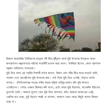
বিকালে বারোঘরিয়া ইউনিয়নের মহানন্দা নদী তীরে দৃষ্টিনন্দন পার্কে ঘুড়ি উৎসবের উদ্বোধন করেন
জনপ্রশাসন মন্ত্রণালয়ের সচিবের সহধর্মিনী রওনক আরা খানম। উপস্থিত ছিলেন, জেলা প্রশাসক
মঞ্জরুল হাফিজসহ অনান্যরা।
ঘুড়ি নিয়ে আসা ৬ষ্ঠ শ্রেনীর শিক্ষার্থী ফাইম জানান, বিকাল বেলা নদীর তীরে মাঝে মধ্যেই আসি,
গতকাল এসে জেনেছিলাম ঘুড়ি উৎসবের কথা। তাই নিজে ঘুড়ি নিয়ে এসেছি, উড়াতে ভালই
লাগছে। চাঁপাইনবাবগঞ্জ শহরের ফকির পাড়ার বাসিন্দা হাবিবুর রহমান কলি ঘুড়ি উৎসবে
এসেছিলেন। পেশায় একজন ঠিকাদার কলি বলেন, ছোট বেলার ঘুড়ি উড়াতাম, অনেকদিন উঠানোর
সুযোগই হয়নি। আজকে সুযোগ পেয়ে ঘুড়ি নিয়ে আসলাম, যদিও আজকে আবহাওয়া একটু
বেরশিক মনে হচ্ছে, ঘুড়ি উড়াতে পারছি না ভালমত, আকাশে মেঘও আছে কিছুটা বাতাস ঠিকমত
হচ্ছে না।