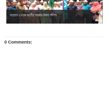
নাচোলে ৫৪তম জাতীয় সমবায় দিবস পালিত
0 Comments: