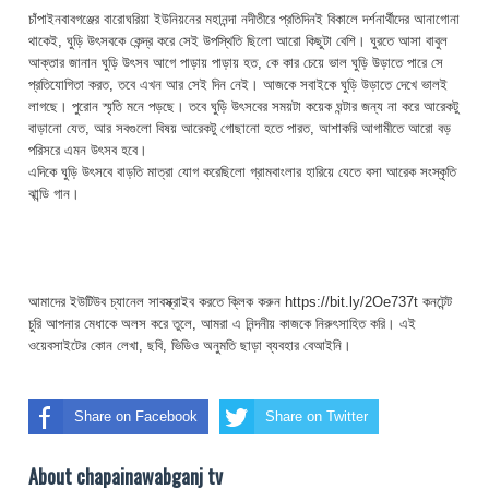
চাঁপাইনবাবগঞ্জের বারোঘরিয়া ইউনিয়নের মহানন্দা নদীতীরে প্রতিদিনই বিকালে দর্শনার্থীদের আনাগোনা
থাকেই, ঘুড়ি উৎসবকে কেন্দ্র করে সেই উপস্থিতি ছিলো আরো কিছুটা বেশি। ঘুরতে আসা বাবুল
আক্তার জানান ঘুড়ি উৎসব আগে পাড়ায় পাড়ায় হত, কে কার চেয়ে ভাল ঘুড়ি উড়াতে পারে সে
প্রতিযোগিতা করত, তবে এখন আর সেই দিন নেই। আজকে সবাইকে ঘুড়ি উড়াতে দেখে ভালই
লাগছে। পুরোন স্মৃতি মনে পড়ছে। তবে ঘুড়ি উৎসবের সময়টা কয়েক ঘন্টার জন্য না করে আরেকটু
বাড়ানো যেত, আর সবগুলো বিষয় আরেকটু গোছানো হতে পারত, আশাকরি আগামীতে আরো বড়
পরিসরে এমন উৎসব হবে।
এদিকে ঘুড়ি উৎসবে বাড়তি মাত্রা যোগ করেছিলো গ্রামবাংলার হারিয়ে যেতে বসা আরেক সংস্কৃতি
ঝান্ডি গান।
আমাদের ইউটিউব চ্যানেল সাবস্ক্রাইব করতে ক্লিক করুন https://bit.ly/2Oe737t কনটেন্ট
চুরি আপনার মেধাকে অলস করে তুলে, আমরা এ নিন্দনীয় কাজকে নিরুৎসাহিত করি। এই
ওয়েবসাইটের কোন লেখা, ছবি, ভিডিও অনুমতি ছাড়া ব্যবহার বেআইনি।
Share on Facebook
Share on Twitter
About chapainawabganj tv