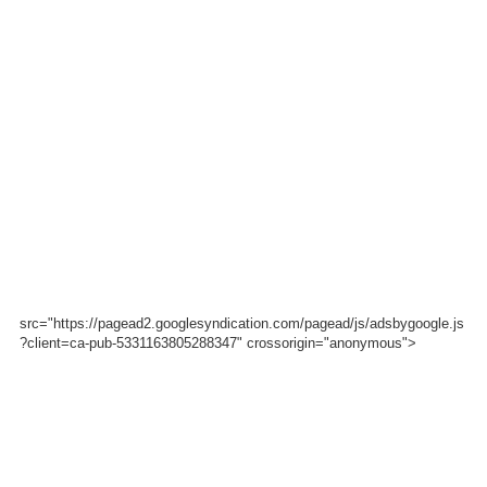
src="https://pagead2.googlesyndication.com/pagead/js/adsbygoogle.js
?client=ca-pub-5331163805288347" crossorigin="anonymous">