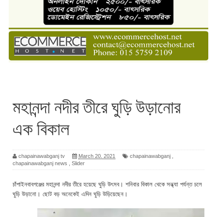
মহানন্দা নদীর তীরে ঘুড়ি উড়ানোর
এক বিকাল
chapainawabganj tv
March 20, 2021
chapainawabganj
,
chapainawabganj news
,
Slider
চাঁপাইনবাবগঞ্জের মহানন্দা নদীর তীরে হয়েছে ঘুড়ি উৎসব। শনিবার বিকাল থেকে সন্ধ্যা পর্যন্ত চলে
ঘুড়ি উড়ানো। ছোট বড় অনেকেই এদিন ঘুড়ি উড়িয়েছেন।