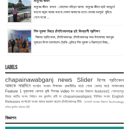
মানুষের জীবন
মানুষের জীবন কলমে : মোহাম্মদ সহিদুল আলম মানুষের জীবন বড়ই অদ্ভুত!
কখনো আনন্দ আবার কখনো মেঘলা আকাশের মতো বেদনায় ভরপুর! ঘুমিয়ে
গেলে মনের ...
শিশু সুরক্ষা বিষয়ে চাঁপাইনবাবগঞ্জে দুই দিনব্যাপী প্রশিক্ষণ
নিজস্ব প্রতিবেদক, চাঁপাইনবাবগঞ্জ: চাঁপাইনবাবগঞ্জ সদর উপজেলার আমনুরা
লুথারেন মিশন হাসপাতাল ট্রেনিং সেন্টারে শিশু সুরক্ষা ও নিরাপত্তা বিষয়...
LABELS
chapainawabganj news
Slider
বিশেষ প্রতিবেদন
আজকে সারাদিনে
সংগঠন সংবাদ
শিক্ষাঙ্গন
রাজনীতির মাঠে
শোক
খেলার মাঠে
সাক্ষাৎকার
Feature 1
মুক্তকথা
জেলার কৃষি
শিবগঞ্জ
video
ঈদ শুভেচ্ছা বিজ্ঞাপন
featured1
গোমস্তাপুর
ফিচার
জাতীয় সংসদ নির্বাচন
শুভ জন্মদিন রানী মা
chapainawabganj
ইউনিয়ন সংবাদ
English
Releases
কর্পোরেট সংবাদ
জাফর জয়নাল
নাচোল
চাঁপাইনবাবগঞ্জ টিভি
ভোলাহাট
শুভেচ্ছা বিজ্ঞাপন
Technology
কবিতা
জন্মদিন
পাঠকের চিঠি
বিজ্ঞাপন