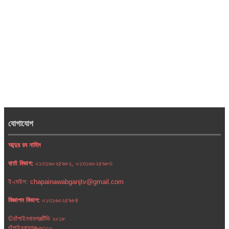
যোগাযোগ
আব্দুর রব নাহিদ
বার্তা বিভাগ:
০১৩১৬০২৫৯৮২, ০১৩১৬০২৫৯৮৩
ই-মেইল: chapainawabganjtv@gmail.com
বিজ্ঞাপন বিভাগ:
০১৩১৬০২৫৯৮৪
©চাঁপাইনবাবগঞ্জটিভি ২০১৮
চাঁপাইনবাবগঞ্জ-৬৩০০