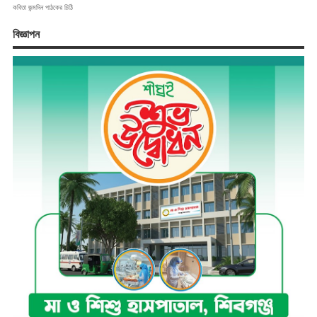
কবিতা
জন্মদিন
পাঠকের চিঠি
বিজ্ঞাপন