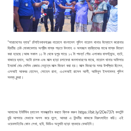
"সারাদেশের ন্যায়" চাঁপাইনবাবগঞ্জের নাচোলে বাংলাদেশ পুলিশ নাচোল থানার উদ্যোগে করোনার
দ্বিতীয় ঢেউ মোকাবেলায় অগ্রীম মাস্ক পড়তে উৎসাহ ও অসচ্ছল ব্যক্তিদের মাঝে মাস্ক বিতরণ
করা হয়েছে।আজ সকাল ১১ টা থেকে দুপুর সাড়ে ১২ টা পযর্ন্ত পৌর এলাকার বাসস্ট্যান্ড, হাটে,
বাজারে ভ্যান, অটো চালক এবং মাক্স ছাড়া চলাফেরা জনসাধারণের মাঝে, নাচোল থানার অফিসার
ইনচার্জ মোঃ সেলিম রেজার নেতৃত্বে মাক্স বিতরণ করা হয়। মাক্স বিতরণের সময় উপস্থিত ছিলেন,
এসআই আকবর হোসেন, সোহেল রানা, এএসআই রাসেল আলী, আমিনুল ইসলামসহ পুলিশ
সদস্য বৃন্দরা।
আমাদের ইউটিউব চ্যানেল সাবস্ক্রাইব করতে ক্লিক করুন https://bit.ly/2Oe737t কনটেন্ট
চুরি আপনার মেধাকে অলস করে তুলে, আমরা এ নিন্দনীয় কাজকে নিরুৎসাহিত করি। এই
ওয়েবসাইটের কোন লেখা, ছবি, ভিডিও অনুমতি ছাড়া ব্যবহার বেআইনি।