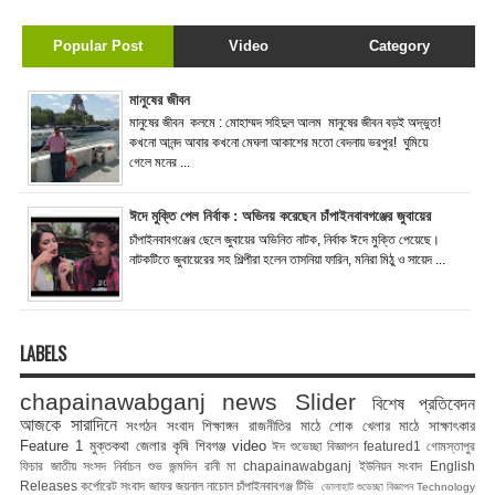
Popular Post
Video
Category
মানুষের জীবন
মানুষের জীবন কলমে : মোহাম্মদ সহিদুল আলম মানুষের জীবন বড়ই অদ্ভুত!
কখনো আনন্দ আবার কখনো মেঘলা আকাশের মতো বেদনায় ভরপুর! ঘুমিয়ে
গেলে মনের ...
ঈদে মুক্তি পেল নির্বাক : অভিনয় করেছেন চাঁপাইনবাবগঞ্জের জুবায়ের
চাঁপাইনবাবগঞ্জের ছেলে জুবায়ের অভিনিত নাটক, নির্বাক ঈদে মুক্তি পেয়েছে।
নাটকটিতে জুবায়েরের সহ শিল্পীরা হলেন তাসনিয়া ফারিন, মনিরা মিঠু ও সায়েদ ...
LABELS
chapainawabganj news
Slider
বিশেষ প্রতিবেদন
আজকে সারাদিনে
সংগঠন সংবাদ
শিক্ষাঙ্গন
রাজনীতির মাঠে
শোক
খেলার মাঠে
সাক্ষাৎকার
Feature 1
মুক্তকথা
জেলার কৃষি
শিবগঞ্জ
video
ঈদ শুভেচ্ছা বিজ্ঞাপন
featured1
গোমস্তাপুর
ফিচার
জাতীয় সংসদ নির্বাচন
শুভ জন্মদিন রানী মা
chapainawabganj
ইউনিয়ন সংবাদ
English
Releases
কর্পোরেট সংবাদ
জাফর জয়নাল
নাচোল
চাঁপাইনবাবগঞ্জ টিভি
ভোলাহাট
শুভেচ্ছা বিজ্ঞাপন
Technology