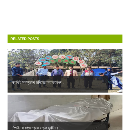
RELATED POSTS
স্কাউট সদস্যদের দুদিনের অ্যাডভেঞ্চা...
চাঁপাইনবাবগঞ্জে পৃথক সড়ক দূর্ঘটনায়...