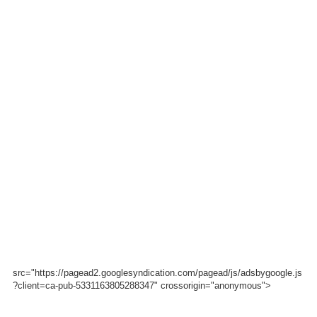
src="https://pagead2.googlesyndication.com/pagead/js/adsbygoogle.js
?client=ca-pub-5331163805288347" crossorigin="anonymous">