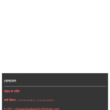
যোগাযোগ
আব্দুর রব নাহিদ
বার্তা বিভাগ:
০১৩১৬০২৫৯৮২, ০১৩১৬০২৫৯৮৩
ই-মেইল: chapainawabganjtv@gmail.com