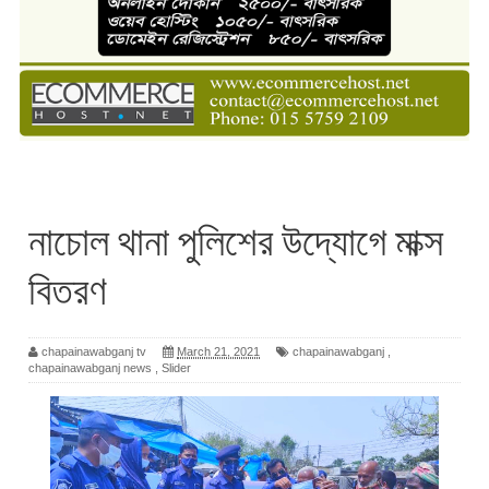
নাচোল থানা পুলিশের উদ্যোগে মাক্স
বিতরণ
chapainawabganj tv
March 21, 2021
chapainawabganj
,
chapainawabganj news
,
Slider