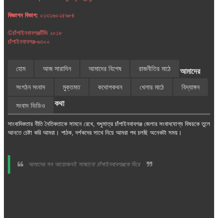
বিজ্ঞাপন বিভাগ:
০১৩১৬০২৫৯৮৪
©চাঁপাইনবাবগঞ্জটিভি ২০১৮
চাঁপাইনবাবগঞ্জ-৬৩০০
হোম
আজ সারাদিন
আমাদের বিশেষ
রাজনীতির মাঠে
আমাদের
সংগঠন সংবাদ
মুক্তমত
কথোপকথন
খেলার মাঠে
বিদ্যাঙ্গন
কথা
সংবাদ ভিডিও
সাংবাদিকতার নীতি নৈতিকতাকে সামনে রেখে, শুধুমাত্র চাঁপাইনবাবগঞ্জ জেলার সংবাদযোগ্য বিষয়কে তুলে
আনতে চেষ্টা করি আমরা। পাঠক, দর্শকদের সাথে নিয়ে আমরা পথ চলছি অনেকটা সময়।
আমাদের সব আয়োজনই সাজানো চাঁপাইনবাবগঞ্জকে ঘিরে