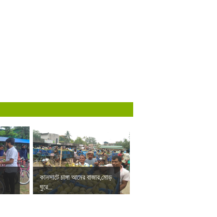
কানসাটে চাঙ্গা আমের বাজার,মোড়
ঘুরে...