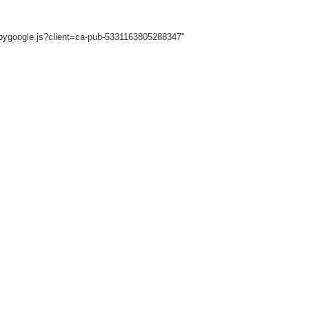
sbygoogle.js?client=ca-pub-5331163805288347"