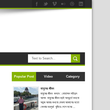
Popular Post
Video
Category
মানুষের জীবন
মানুষের জীবন কলমে : মোহাম্মদ সহিদুল
আলম মানুষের জীবন বড়ই অদ্ভুত! কখনো
আনন্দ আবার কখনো মেঘলা আকাশের মতো
বেদনায় ভরপুর! ঘুমিয়ে গেলে মনের ...