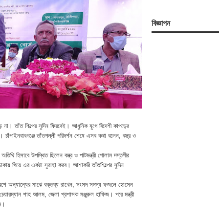
বিজ্ঞাপন
না। তাঁত শিল্পের সুদিন ফিরবেই। আধুনিক যুগে বিদেশী কাপড়ের
াঁপাইনবাবগঞ্জে তাঁতপল্লী পরিদর্শন শেষে এসব কথা বলেন, বস্ত্র ও
অতিথি হিসাবে উপস্থিত ছিলেন বস্ত্র ও পাটমন্ত্রী গোলাম দস্তগীর
 ঢাকায় গিয়ে এর একটা সুরাহা করব। আশাকরি তাঁতশিল্পের সুদিন
াবেশে অন্যান্যের মাঝে বক্তব্য রাখেন, সংসদ সদস্য ফজলে হোসেন
 চেয়ারম্যান শাহ আলম, জেলা প্রশাসক মঞ্জুরুল হাফিজ। পরে মন্ত্রী
েন।