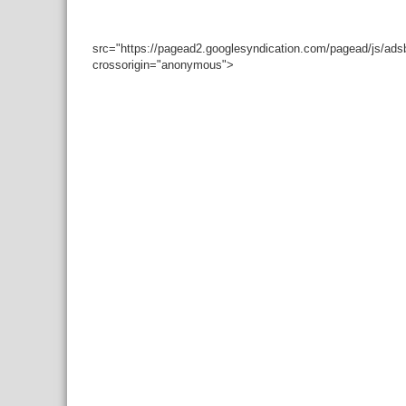
src="https://pagead2.googlesyndication.com/pagead/js/ad
crossorigin="anonymous">