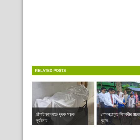
RELATED POSTS
চাঁপাইনবাবগঞ্জে পৃথক সড়ক
গোমস্তাপুরে শিক্ষার্থীর মাঝে
দূর্ঘটনায়...
বৃত্ত...