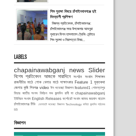
শিশু সুরক্ষা বিষয়ে চাঁপাইনবাবগঞ্জে দুই
দিনব্যাপী প্রশিক্ষণ
নিজস্ব প্রতিবেদক, চাঁপাইনবাবগঞ্জ:
চাঁপাইনবাবগঞ্জ সদর উপজেলার আমনুরা
লুথারেন মিশন হাসপাতাল ট্রেনিং সেন্টারে
শিশু সুরক্ষা ও নিরাপত্তা বিষয়...
LABELS
chapainawabganj news
Slider
বিশেষ প্রতিবেদন
আজকে সারাদিনে
সংগঠন সংবাদ
শিক্ষাঙ্গন
রাজনীতির মাঠে
শোক
খেলার মাঠে
সাক্ষাৎকার
Feature 1
মুক্তকথা
জেলার কৃষি
শিবগঞ্জ
video
ঈদ শুভেচ্ছা বিজ্ঞাপন
featured1
গোমস্তাপুর
ফিচার
জাতীয় সংসদ নির্বাচন
শুভ জন্মদিন রানী মা
chapainawabganj
ইউনিয়ন সংবাদ
English Releases
কর্পোরেট সংবাদ
জাফর জয়নাল
নাচোল
চাঁপাইনবাবগঞ্জ টিভি
ভোলাহাট
শুভেচ্ছা বিজ্ঞাপন
Technology
কবিতা
জন্মদিন
পাঠকের
চিঠি
বিজ্ঞাপন