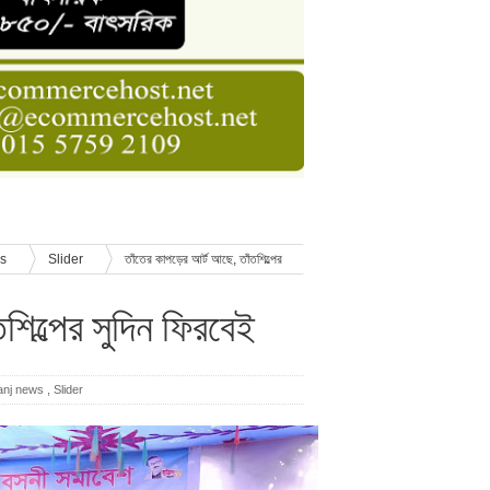
ডার বেসিক কোর্স
াসনাত সুমন
ণ
ws
Slider
তাঁতের কাপড়ের আর্ট আছে, তাঁতশিল্পের
শিল্পের সুদিন ফিরবেই
anj news
,
Slider