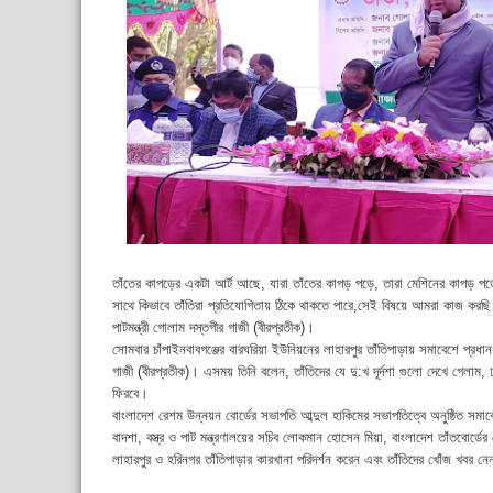
তাঁতের কাপড়ের একটা আর্ট আছে, যারা তাঁতের কাপড় পড়ে, তারা মেশিনের কাপড় পড়ে 
সাথে কিভাবে তাঁতিরা প্রতিযোগিতায় ঠিকে থাকতে পারে,সেই বিষয়ে আমরা কাজ করছি। চ
পাটমন্ত্রী গোলাম দস্তগীর গাজী (বীরপ্রতীক)।
সোমবার চাঁপাইনবাবগঞ্জের বারঘরিয়া ইউনিয়নের লাহারপুর তাঁতিপাড়ায় সমাবেশে প্রধান 
গাজী (বীরপ্রতীক)। এসময় তিনি বলেন, তাঁতিদের যে দু:খ দূর্দশা গুলো দেখে গেলাম,
ফিরবে।
বাংলাদেশ রেশম উন্নয়ন বোর্ডের সভাপতি আব্দুল হাকিমের সভাপতিত্বে অনুষ্ঠিত সম
বাদশা, বস্ত্র ও পাট মন্ত্রণালয়ের সচিব লোকমান হোসেন মিয়া, বাংলাদেশ তাঁতবোর্ডের
লাহারপুর ও হরিনগর তাঁতিপাড়ার কারখানা পরিদর্শন করেন এবং তাঁতিদের খোঁজ খবর ন