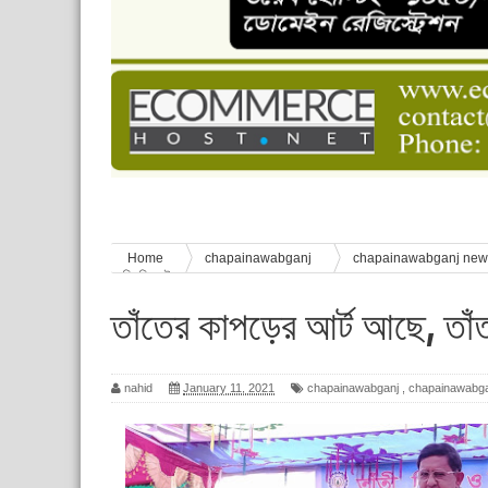
চাঁপাইনবাবগঞ্জে শেষ হয়েছে ৫ দিনের স্কাউট ইউনিট লি
বাংলাদেশ স্কাউটস দিবস পালন
পানি সংকট, কলস নিয়ে বিক্ষোভ
ঈদের শুভেচ্ছা জানিয়েছেন সাবেক ছাত্রলীগ নেতা আবু হ
শিশু সুরক্ষা বিষয়ে চাঁপাইনবাবগঞ্জে দুই দিনব্যাপী প্রশিক্ষ
Home
chapainawabganj
chapainawabganj ne
সুদিন ফিরবেই
তাঁতের কাপড়ের আর্ট আছে, তাঁত
nahid
January 11, 2021
chapainawabganj
,
chapainawabg