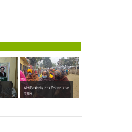
া
চাঁপাইনবাবগঞ্জ সদর উপজেলার ১৪
ইউপি...