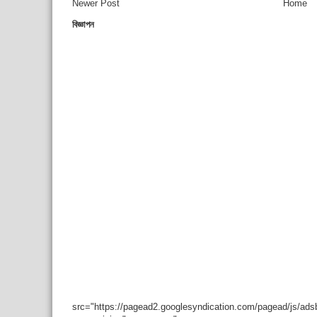
Newer Post
Home
বিজ্ঞাপন
src="https://pagead2.googlesyndication.com/pagead/js/ad