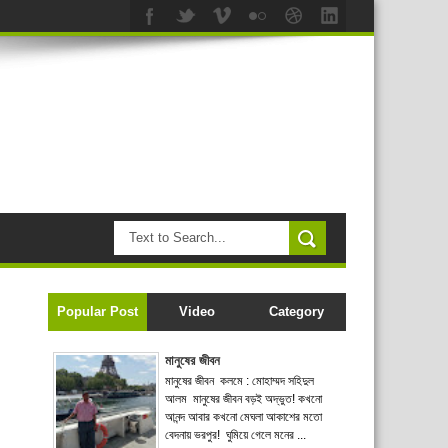
Popular Post
Video
Category
মানুষের জীবন
মানুষের জীবন কলমে : মোহাম্মদ সহিদুল
আলম মানুষের জীবন বড়ই অদ্ভুত! কখনো
আনন্দ আবার কখনো মেঘলা আকাশের মতো
বেদনায় ভরপুর! ঘুমিয়ে গেলে মনের ...