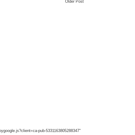
Older Post
sbygoogle.js?client=ca-pub-5331163805288347"