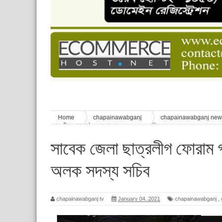
চাঁপাইনবাবগঞ্জে শেষ হয়েছে ৫ দিনের স্কাউট ইউনিট লি
বাংলাদেশ স্কাউটস দিবস পালন
পানি সংকট, কলস নিয়ে বিক্ষোভ
ঈদের শুভেচ্ছা জানিয়েছেন সাবেক ছাত্রলীগ নেতা আবু হ
শিশু সুরক্ষা বিষয়ে চাঁপাইনবাবগঞ্জে দুই দিনব্যাপী প্রশিক্ষ
Home
chapainawabganj
chapainawabganj ne
ছাত্রলীগ ফোরাম গঠন, অপু আহবায়ক, অলক সদস্য সচিব
সাবেক জেলা ছাত্রলীগ ফোরাম
অলক সদস্য সচিব
chapainawabganj tv
January 04, 2021
chapainawabganj
,