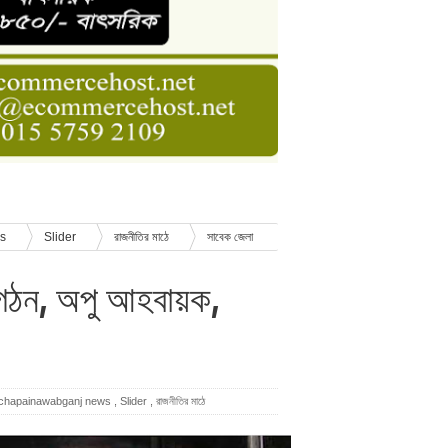
ডার বেসিক কোর্স
াসনাত সুমন
ণ
ws
Slider
রাজনীতির মাঠে
সাবেক জেলা
 গঠন, অপু আহবায়ক,
chapainawabganj news
,
Slider
,
রাজনীতির মাঠে