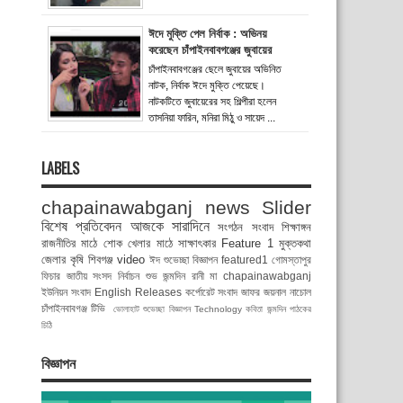
ঈদে মুক্তি পেল নির্বাক : অভিনয়
করেছেন চাঁপাইনবাবগঞ্জের জুবায়ের
চাঁপাইনবাবগঞ্জের ছেলে জুবায়ের অভিনিত
নাটক, নির্বাক ঈদে মুক্তি পেয়েছে।
নাটকটিতে জুবায়েরের সহ শিল্পীরা হলেন
তাসনিয়া ফারিন, মনিরা মিঠু ও সায়েদ ...
LABELS
chapainawabganj news
Slider
বিশেষ প্রতিবেদন
আজকে সারাদিনে
সংগঠন সংবাদ
শিক্ষাঙ্গন
রাজনীতির মাঠে
শোক
খেলার মাঠে
সাক্ষাৎকার
Feature 1
মুক্তকথা
জেলার কৃষি
শিবগঞ্জ
video
ঈদ শুভেচ্ছা বিজ্ঞাপন
featured1
গোমস্তাপুর
ফিচার
জাতীয় সংসদ নির্বাচন
শুভ জন্মদিন রানী মা
chapainawabganj
ইউনিয়ন সংবাদ
English Releases
কর্পোরেট সংবাদ
জাফর জয়নাল
নাচোল
চাঁপাইনবাবগঞ্জ টিভি
ভোলাহাট
শুভেচ্ছা বিজ্ঞাপন
Technology
কবিতা
জন্মদিন
পাঠকের
চিঠি
বিজ্ঞাপন