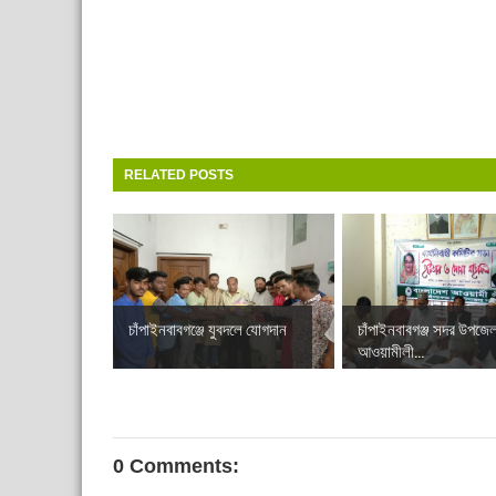
RELATED POSTS
চাঁপাইনবাবগঞ্জে যুবদলে যোগদান
চাঁপাইনবাবগঞ্জ সদর উপজেল
আওয়ামীলী...
0 Comments: