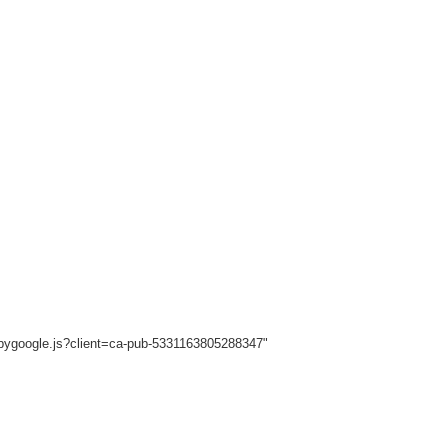
sbygoogle.js?client=ca-pub-5331163805288347"