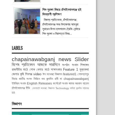
শিশু সুরক্ষা বিষয়ে চাঁপাইনবাবগঞ্জে দুই
দিনব্যাপী প্রশিক্ষণ
নিজস্ব প্রতিবেদক, চাঁপাইনবাবগঞ্জ:
চাঁপাইনবাবগঞ্জ সদর উপজেলার আমনুরা
লুথারেন মিশন হাসপাতাল ট্রেনিং সেন্টারে
শিশু সুরক্ষা ও নিরাপত্তা বিষয়...
LABELS
chapainawabganj news
Slider
বিশেষ প্রতিবেদন
আজকে সারাদিনে
সংগঠন সংবাদ
শিক্ষাঙ্গন
রাজনীতির মাঠে
শোক
খেলার মাঠে
সাক্ষাৎকার
Feature 1
মুক্তকথা
জেলার কৃষি
শিবগঞ্জ
video
ঈদ শুভেচ্ছা বিজ্ঞাপন
featured1
গোমস্তাপুর
ফিচার
জাতীয় সংসদ নির্বাচন
শুভ জন্মদিন রানী মা
chapainawabganj
ইউনিয়ন সংবাদ
English Releases
কর্পোরেট সংবাদ
জাফর জয়নাল
নাচোল
চাঁপাইনবাবগঞ্জ টিভি
ভোলাহাট
শুভেচ্ছা বিজ্ঞাপন
Technology
কবিতা
জন্মদিন
পাঠকের
চিঠি
বিজ্ঞাপন