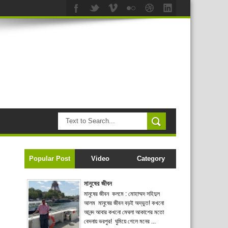
Popular Post
Video
Category
মানুষের জীবন
মানুষের জীবন কলমে : মোহাম্মদ সহিদুল
আলম মানুষের জীবন বড়ই অদ্ভুত! কখনো
আনন্দ আবার কখনো মেঘলা আকাশের মতো
বেদনায় ভরপুর! ঘুমিয়ে গেলে মনের ...