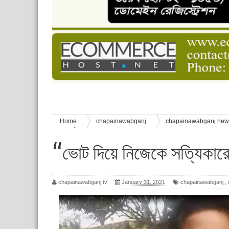
চাঁপাইনবাবগঞ্জে শেষ হয়েছে ৫ দিনের স্কাউট ইউনিট লি
বাংলাদেশ স্কাউটস দিবস পালন
পানি সংকট, কলস নিয়ে বিক্ষোভ
ঈদের শুভেচ্ছা জানিয়েছেন সাবেক ছাত্রলীগ নেতা আবু হ
শিশু সুরক্ষা বিষয়ে চাঁপাইনবাবগঞ্জে দুই দিনব্যাপী প্রশিক্ষ
Home
chapainawabganj
chapainawabganj ne
মনে হচ্ছে’’
‘‘ভোট দিয়ে নিজেকে সত্যিকারে
chapainawabganj tv
January 31, 2021
chapainawabganj
,