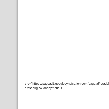
src="https://pagead2.googlesyndication.com/pagead/js/ad
crossorigin="anonymous">