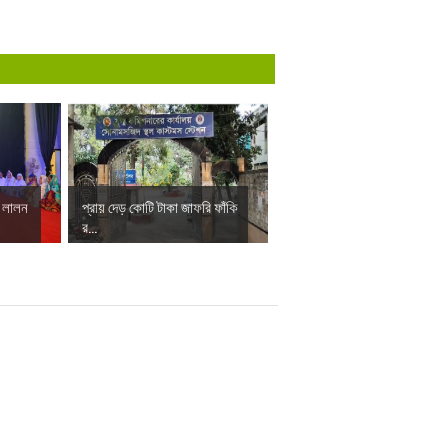
ে লালন
প্রায় দেড় কোটি টাকা জাফরি ফাঁকি
র...