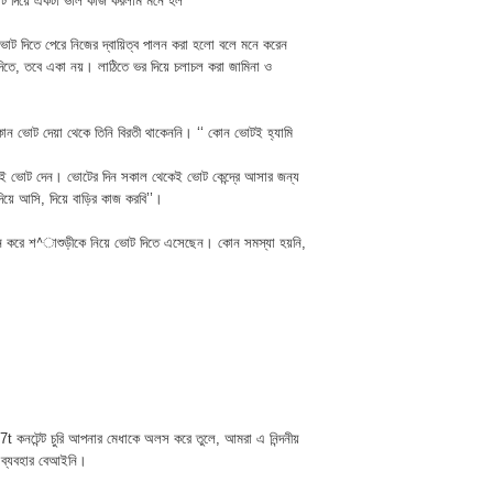
ভোট দিয়ে একটা ভাল কাজ করলাম মনে হল’’
োট দিতে পেরে নিজের দ্বায়িত্ব পালন করা হলো বলে মনে করেন
িতে, তবে একা নয়। লাঠিতে ভর দিয়ে চলাচল করা জামিনা ও
 কোন ভোট দেয়া থেকে তিনি বিরতী থাকেননি। ‘‘ কোন ভোটই হ্যামি
ারই ভোট দেন। ভোটের দিন সকাল থেকেই ভোট কেন্দ্রে আসার জন্য
য়ে আসি, দিয়ে বাড়ির কাজ করবি’’।
ানে করে শ^াশুড়ীকে নিয়ে ভোট দিতে এসেছেন। কোন সমস্যা হয়নি,
t কনটেন্ট চুরি আপনার মেধাকে অলস করে তুলে, আমরা এ নিন্দনীয়
 ব্যবহার বেআইনি।