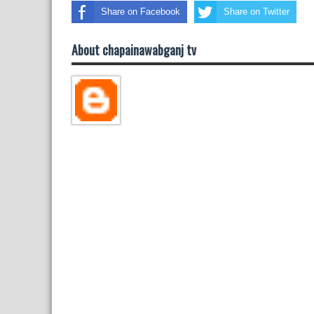
Share on Facebook
Share on Twitter
About chapainawabganj tv