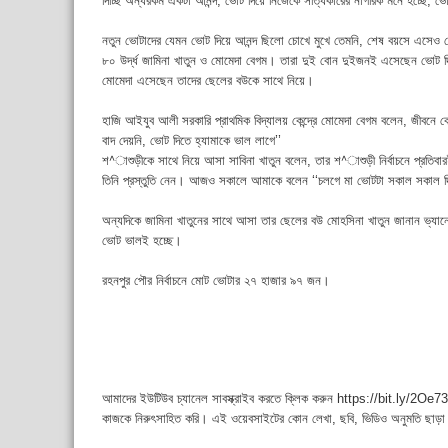
দিচ্ছি অন্যরকম একটা আনন্দ, ভোট দিয়ে নিজেকে সত্যিকারের নাগরিক মনে হচ্ছে, 
নতুন ভোটাদের যেমন ভোট দিয়ে আনন্দ ছিলো চোখে মুখে তেমনি, শেষ বয়সে এসেও ভ
৮০ উর্দ্ধ জামিনা খাতুন ও মোমেদা বেগম। তারা দুই বোন দুইজনই এসেছেন ভোট দ
মোমেদা এসেছেন তাদের ছেলের বউকে সাথে নিয়ে।
হাজি আইযুব আলী সরকারি প্রাথমিক বিদ্যালয় কেন্দ্রে মোমেদা বেগম বলেন, জীবনে
বাদ দেয়নি, ভোট দিতে হ্যামাকে ভাল লাগে’’
শ^াশুড়ীকে সাথে নিয়ে আসা সাবিনা খাতুন বলেন, তার শ^াশুড়ী নির্বাচনে প্রতিব
তিনি প্রস্তুতি নেন। আজও সকালে আমাকে বলেন ‘‘চলগে মা ভোটটা সকাল সকাল দি
অন্যদিকে জামিনা খাতুনের সাথে আসা তার ছেলের বউ মোহসিনা খাতুন জানান ভ্য
ভোট ভালই হচ্ছে।
রহনপুর পৌর নির্বাচনে মোট ভোটার ২৭ হাজার ৯৭ জন।
আমাদের ইউটিউব চ্যানেল সাবস্ক্রাইব করতে ক্লিক করুন https://bit.ly/2Oe737
কাজকে নিরুৎসাহিত করি। এই ওয়েবসাইটের কোন লেখা, ছবি, ভিডিও অনুমতি ছাড়া