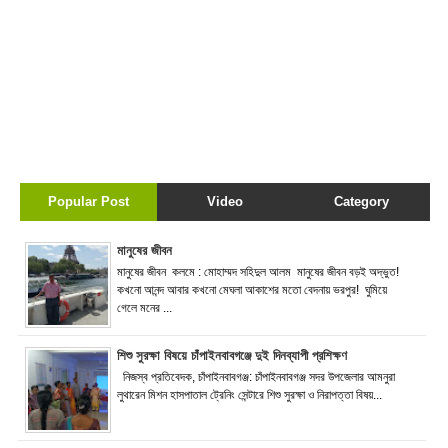
Popular Post
Video
Category
মানুষের জীবন
মানুষের জীবন কলমে : মোহাম্মদ সহিদুল আলম মানুষের জীবন বড়ই অদ্ভুত!
কখনো আনন্দ আবার কখনো মেঘলা আকাশের মতো বেদনায় ভরপুর! ঘুমিয়ে
গেলে মনের ...
শিশু সুরক্ষা বিষয়ে চাঁপাইনবাবগঞ্জে দুই দিনব্যাপী প্রশিক্ষণ
নিজস্ব প্রতিবেদক, চাঁপাইনবাবগঞ্জ: চাঁপাইনবাবগঞ্জ সদর উপজেলার আমনুরা
লুথারেন মিশন হাসপাতাল ট্রেনিং সেন্টারে শিশু সুরক্ষা ও নিরাপত্তা বিষয়...