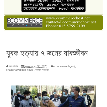
যুবক হত্যায় ৭ জনের যাবজ্জীবন
আম বাজার
November 30, 2020
chapainawabganj
,
chapainawabganj news
,
আজকে সারাদিনে