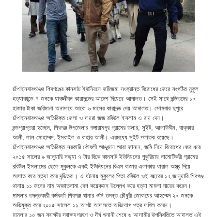
চাঁপাইনবাবগঞ্জের শিবগঞ্জের কানসাট ইউনিয়নে জমিজমা সংক্রান্ত বিরোধের জেরে সংগঠিত মুকুল
হত্যাকান্ডে ৭ জনকে যাবজ্জীবন কারাদন্ডের আদেশ দিয়েছে আদালত। সেই সাথে দন্ডিতদের ১০
হাজার টাকা জরিমানা অনাদায়ে আরো ৬ মাসের কারাদন্ড দেয় আদালত। সোমবার দুপুরে
চাঁপাইনবাবগঞ্জের অতিরিক্ত জেলা ও দায়রা জজ রবিউল ইসলাম এ রায় দেন।
দন্ডপ্রাপ্তরা হচ্ছেন, শিবগঞ্জ উপজেলার গঙ্গারামপুর গ্রামের ডলার, সুইট, আলাউদ্দীন, বাক্কার
আলী, লাল মোহাম্মদ, ইসরাইল ও বাহার আলী। এরমধ্যে সুইট পলাতক রয়েছে।
চাঁপাইনবাবগঞ্জের অতিরিক্ত সরকারি কৌশুলী আঞ্জুমান আরা জানান, জমি নিয়ে বিরোধের জের ধরে
২০১৫ সালের ৯ জানুয়ারি সন্ধ্যা ৭ টার দিকে কানসাট ইউনিয়নের পুকুরিয়ায় নামোটিকরী গ্রামের
রবিউল ইসলামের ছেলে মুকুলকে একই ইউনিয়নের বিএম বাজার এলাকায় ধারাল অস্ত্র দিয়ে
আঘাত করে হত্যা করে দন্ডিতরা। এ ঘটনায় মুকুলের পিতা রবিউল ওই বছরের ১২ জানুয়ারি শিবগঞ্জ
থানায় ১১ জনের নাম অজ্ঞাতনামা বেশ কয়েকজন উল্লেখ করে হত্যা মামলা দায়ের করেন।
মামলার তদন্তকারী কর্মকর্তা শিবগঞ্জ থানার ওসি তদন্ত চৌধুরী জোবায়ের আহম্মেদ ২০ জনকে
অভিযুক্ত করে ২০১৫ সালেল ১১ আগষ্ট আদালতে অভিযোগ পত্র দাখিল করেন।
মামলার ১০ জন স্বাক্ষীর স্বাক্ষ্যগ্রহণ ও দীর্ঘ শুনানী শেষে ৬ আসামীর উপস্থিতিতে আদালত এই