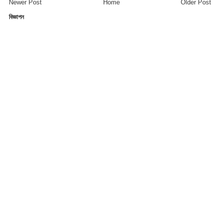
Newer Post
Home
Older Post
বিজ্ঞাপন