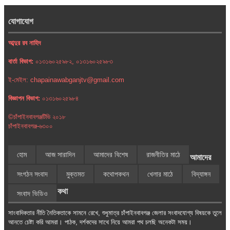
যোগাযোগ
আব্দুর রব নাহিদ
বার্তা বিভাগ:
০১৩১৬০২৫৯৮২, ০১৩১৬০২৫৯৮৩
ই-মেইল: chapainawabganjtv@gmail.com
বিজ্ঞাপন বিভাগ:
০১৩১৬০২৫৯৮৪
©চাঁপাইনবাবগঞ্জটিভি ২০১৮
চাঁপাইনবাবগঞ্জ-৬৩০০
হোম
আজ সারাদিন
আমাদের বিশেষ
রাজনীতির মাঠে
আমাদের
সংগঠন সংবাদ
মুক্তমত
কথোপকথন
খেলার মাঠে
বিদ্যাঙ্গন
কথা
সংবাদ ভিডিও
সাংবাদিকতার নীতি নৈতিকতাকে সামনে রেখে, শুধুমাত্র চাঁপাইনবাবগঞ্জ জেলার সংবাদযোগ্য বিষয়কে তুলে
আনতে চেষ্টা করি আমরা। পাঠক, দর্শকদের সাথে নিয়ে আমরা পথ চলছি অনেকটা সময়।