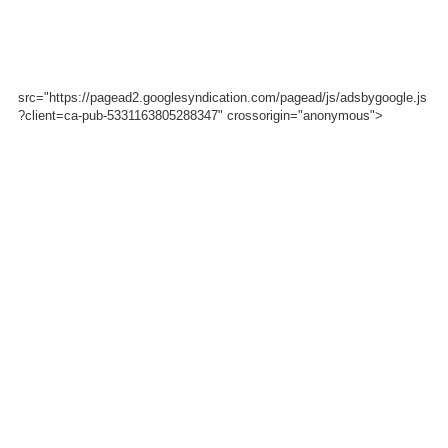
src="https://pagead2.googlesyndication.com/pagead/js/adsbygoogle.js
?client=ca-pub-5331163805288347" crossorigin="anonymous">