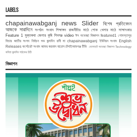
LABELS
chapainawabganj news
Slider
বিশেষ প্রতিবেদন
আজকে সারাদিনে
সংগঠন সংবাদ
শিক্ষাঙ্গন
রাজনীতির মাঠে
শোক
খেলার মাঠে
সাক্ষাৎকার
Feature 1
মুক্তকথা
জেলার কৃষি
শিবগঞ্জ
video
ঈদ শুভেচ্ছা বিজ্ঞাপন
featured1
গোমস্তাপুর
ফিচার
জাতীয় সংসদ নির্বাচন
শুভ জন্মদিন রানী মা
chapainawabganj
ইউনিয়ন সংবাদ
English
Releases
কর্পোরেট সংবাদ
জাফর জয়নাল
নাচোল
চাঁপাইনবাবগঞ্জ টিভি
ভোলাহাট
শুভেচ্ছা বিজ্ঞাপন
Technology
কবিতা
জন্মদিন
পাঠকের চিঠি
বিজ্ঞাপন