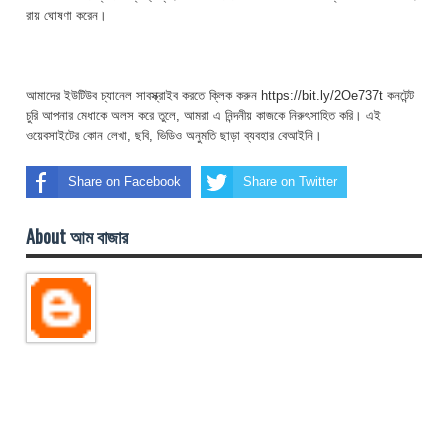
রায় ঘোষণা করেন।
আমাদের ইউটিউব চ্যানেল সাবস্ক্রাইব করতে ক্লিক করুন https://bit.ly/2Oe737t কনটেন্ট
চুরি আপনার মেধাকে অলস করে তুলে, আমরা এ নিন্দনীয় কাজকে নিরুৎসাহিত করি। এই
ওয়েবসাইটের কোন লেখা, ছবি, ভিডিও অনুমতি ছাড়া ব্যবহার বেআইনি।
Share on Facebook
Share on Twitter
About আম বাজার