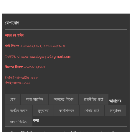
যোগাযোগ
আব্দুর রব নাহিদ
বার্তা বিভাগ:
০১৩১৬০২৫৯৮২, ০১৩১৬০২৫৯৮৩
ই-মেইল: chapainawabganjtv@gmail.com
বিজ্ঞাপন বিভাগ:
০১৩১৬০২৫৯৮৪
©চাঁপাইনবাবগঞ্জটিভি ২০১৮
চাঁপাইনবাবগঞ্জ-৬৩০০
হোম
আজ সারাদিন
আমাদের বিশেষ
রাজনীতির মাঠে
আমাদের
সংগঠন সংবাদ
মুক্তমত
কথোপকথন
খেলার মাঠে
বিদ্যাঙ্গন
কথা
সংবাদ ভিডিও