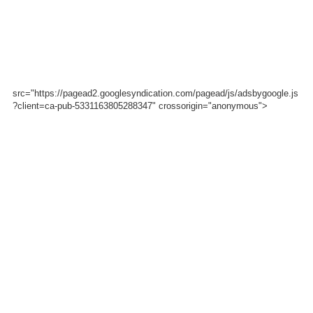
src="https://pagead2.googlesyndication.com/pagead/js/adsbygoogle.js
?client=ca-pub-5331163805288347" crossorigin="anonymous">