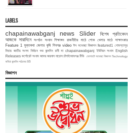
LABELS
chapainawabganj news
Slider
বিশেষ প্রতিবেদন
আজকে সারাদিনে
সংগঠন সংবাদ
শিক্ষাঙ্গন
রাজনীতির মাঠে
শোক
খেলার মাঠে
সাক্ষাৎকার
Feature 1
মুক্তকথা
জেলার কৃষি
শিবগঞ্জ
video
ঈদ শুভেচ্ছা বিজ্ঞাপন
featured1
গোমস্তাপুর
ফিচার
জাতীয় সংসদ নির্বাচন
শুভ জন্মদিন রানী মা
chapainawabganj
ইউনিয়ন সংবাদ
English
Releases
কর্পোরেট সংবাদ
জাফর জয়নাল
নাচোল
চাঁপাইনবাবগঞ্জ টিভি
ভোলাহাট
শুভেচ্ছা বিজ্ঞাপন
Technology
কবিতা
জন্মদিন
পাঠকের চিঠি
বিজ্ঞাপন