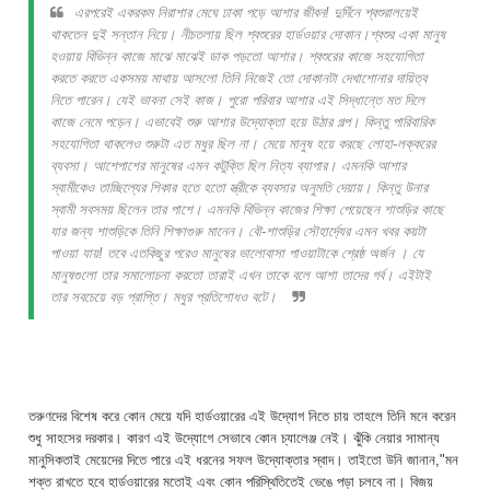
এরপরেই একরকম নিরাশার মেঘে ঢাকা পড়ে আশার জীবন! দুর্দিনে শ্বশুরালয়েই
থাকতেন দুই সন্তান নিয়ে। নীচতলায় ছিল শ্বশুরের হার্ডওয়ার দোকান।শ্বশুর একা মানুষ
হওয়ায় বিভিন্ন কাজে মাঝে মাঝেই ডাক পড়তো আশার। শ্বশুরের কাজে সহযোগিতা
করতে করতে একসময় মাথায় আসলো তিনি নিজেই তো দোকানটা দেখাশোনার দায়িত্ব
নিতে পারেন। যেই ভাবনা সেই কাজ। পুরো পরিবার আশার এই সিদ্ধান্তে মত দিলে
কাজে নেমে পড়েন। এভাবেই শুরু আশার উদ্যোক্তা হয়ে উঠার গল্প। কিন্তু পারিবারিক
সহযোগিতা থাকলেও শুরুটা এত মধুর ছিল না। মেয়ে মানুষ হয়ে করছে লোহা-লক্করের
ব্যবসা। আশেপাশের মানুষের এমন কটুক্তি ছিল নিত্য ব্যাপার। এমনকি আশার
স্বামীকেও তাচ্ছিল্যের শিকার হতে হতো স্ত্রীকে ব্যবসার অনুমতি দেয়ায়। কিন্তু উনার
স্বামী সবসময় ছিলেন তার পাশে। এমনকি বিভিন্ন কাজের শিক্ষা পেয়েছেন শাশুড়ির কাছে
যার জন্য শাশুড়িকে তিনি শিক্ষাগুরু মানেন। বৌ-শাশুড়ির সৌহার্দ্যের এমন খবর কয়টা
পাওয়া যায়! তবে এতকিছুর পরেও মানুষের ভালোবাসা পাওয়াটাকে শ্রেষ্ঠ অর্জন । যে
মানুষগুলো তার সমালোচনা করতো তারাই এখন তাকে বলে আশা তাদের গর্ব। এইটাই
তার সবচেয়ে বড় প্রাপ্তি। মধুর প্রতিশোধও বটে।
তরুণদের বিশেষ করে কোন মেয়ে যদি হার্ডওয়ারের এই উদ্যোগ নিতে চায় তাহলে তিনি মনে করেন
শুধু সাহসের দরকার। কারণ এই উদ্যোগে সেভাবে কোন চ্যালেঞ্জ নেই। ঝুঁকি নেয়ার সামান্য
মানুসিকতাই মেয়েদের দিতে পারে এই ধরনের সফল উদ্যোক্তার স্বাদ। তাইতো উনি জানান,"মন
শক্ত রাখতে হবে হার্ডওয়ারের মতোই এবং কোন পরিস্থিতিতেই ভেঙে পড়া চলবে না। বিজয়