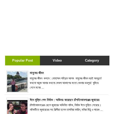
Popular Post
Video
Category
মানুষের জীবন
মানুষের জীবন কলমে : মোহাম্মদ সহিদুল আলম মানুষের জীবন বড়ই অদ্ভুত!
কখনো আনন্দ আবার কখনো মেঘলা আকাশের মতো বেদনায় ভরপুর! ঘুমিয়ে
গেলে মনের ...
ঈদে মুক্তি পেল নির্বাক : অভিনয় করেছেন চাঁপাইনবাবগঞ্জের জুবায়ের
চাঁপাইনবাবগঞ্জের ছেলে জুবায়ের অভিনিত নাটক, নির্বাক ঈদে মুক্তি পেয়েছে।
নাটকটিতে জুবায়েরের সহ শিল্পীরা হলেন তাসনিয়া ফারিন, মনিরা মিঠু ও সায়েদ ...