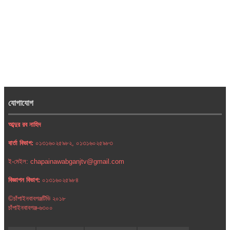
যোগাযোগ
আব্দুর রব নাহিদ
বার্তা বিভাগ:
০১৩১৬০২৫৯৮২, ০১৩১৬০২৫৯৮৩
ই-মেইল: chapainawabganjtv@gmail.com
বিজ্ঞাপন বিভাগ:
০১৩১৬০২৫৯৮৪
©চাঁপাইনবাবগঞ্জটিভি ২০১৮
চাঁপাইনবাবগঞ্জ-৬৩০০