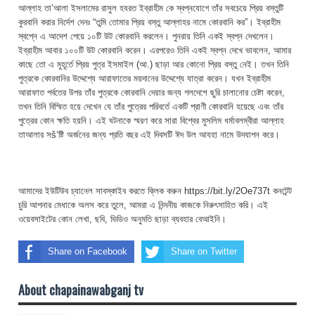
আল্লাহ তা’আলা ইসলামের রাসুল হযরত ইব্রাহীম কে স্বপ্নযোগে তাঁর সবচেয়ে প্রিয় বস্তুটি
কুরবানি করার নির্দেশ দেনঃ “তুমি তোমার প্রিয় বস্তু আল্লাহর নামে কোরবানি কর”। ইব্রাহীম
স্বপ্নে এ আদেশ পেয়ে ১০টি উট কোরবানি করলেন। পুনরায় তিনি একই স্বপ্ন দেখলেন।
ইব্রাহীম আবার ১০০টি উট কোরবানি করেন। এরপরেও তিনি একই স্বপ্ন দেখে ভাবলেন, আমার
কাছে তো এ মুহূর্তে প্রিয় পুত্র ইসমাইল (আ.) ছাড়া আর কোনো প্রিয় বস্তু নেই। তখন তিনি
পুত্রকে কোরবানির উদ্দেশ্যে আরাফাতের ময়দানের উদ্দেশ্যে যাত্রা করেন। যখন ইব্রাহীম
আরাফাত পর্বতের উপর তাঁর পুত্রকে কোরবানি দেয়ার জন্য গলদেশে ছুরি চালানোর চেষ্টা করেন,
তখন তিনি বিস্মিত হয়ে দেখেন যে তাঁর পুত্রের পরিবর্তে একটি প্রাণী কোরবানি হয়েছে এবং তাঁর
পুত্রের কোন ক্ষতি হয়নি। এই ঘটনাকে স্মরণ করে সারা বিশ্বের মুসলিম ধর্মাবলম্বীরা আল্লাহ
তাআলার সš‘ষ্টি অর্জনের জন্য প্রতি বছর এই দিবসটি ঈদ উল আযহা নামে উদযাপন করে।
আমাদের ইউটিউব চ্যানেল সাবস্কাইব করতে ক্লিক করুন https://bit.ly/2Oe737t কনটেন্ট
চুরি আপনার মেধাকে অলস করে তুলে, আমরা এ নিন্দনীয় কাজকে নিরুৎসাহিত করি। এই
ওয়েবসাইটের কোন লেখা, ছবি, ভিডিও অনুমতি ছাড়া ব্যবহার বেআইনি।
Share on Facebook
Share on Twitter
About chapainawabganj tv