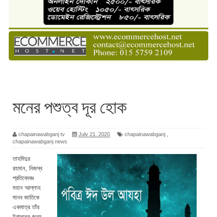
মনের পশুত্ব দূর হোক
chapainawabganj tv
July 21, 2020
chapainawabganj
,
chapainawabganj news
তাহমিদুর
রহমান, নিজস্ব
প্রতিবেদকঃ
মহান আল্লাহ
মানব জাতিকে
একমাত্র তাঁর
ইবাদতের জন্য