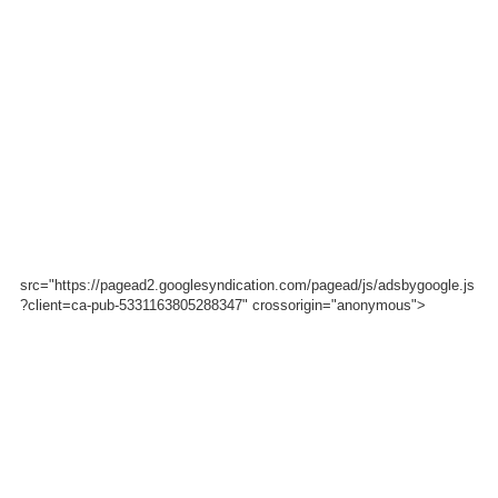
src="https://pagead2.googlesyndication.com/pagead/js/adsbygoogle.js
?client=ca-pub-5331163805288347" crossorigin="anonymous">