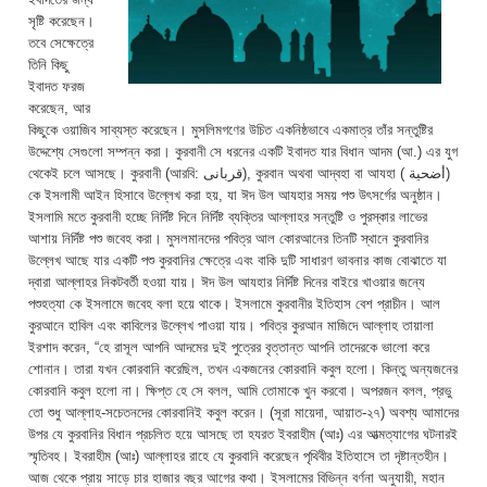
সৃষ্টি করেছেন।
তবে সেক্ষেত্রে
তিনি কিছু
ইবাদত ফরজ
করেছেন, আর
কিছুকে ওয়াজিব সাব্যস্ত করেছেন। মুসলিমগণের উচিত একনিষ্ঠভাবে একমাত্র তাঁর সন্তুষ্টির
উদ্দেশ্যে সেগুলো সম্পন্ন করা। কুরবানী সে ধরনের একটি ইবাদত যার বিধান আদম (আ.) এর যুগ
থেকেই চলে আসছে। কুরবানী (আরবি: قربانى‎‎), কুরবান অথবা আদ্বহা বা আযহা ( أضحية)
কে ইসলামী আইন হিসাবে উল্লেখ করা হয়, যা ঈদ উল আযহার সময় পশু উৎসর্গের অনুষ্ঠান।
ইসলামি মতে কুরবানী হচ্ছে নির্দিষ্ট দিনে নির্দিষ্ট ব্যক্তির আল্লাহর সন্তুষ্টি ও পুরস্কার লাভের
আশায় নির্দিষ্ট পশু জবেহ করা। মুসলমানদের পবিত্র আল কোরআনের তিনটি স্থানে কুরবানির
উল্লেখ আছে যার একটি পশু কুরবানির ক্ষেত্রে এবং বাকি দুটি সাধারণ ভাবনার কাজ বোঝাতে যা
দ্বারা আল্লাহর নিকটবর্তী হওয়া যায়। ঈদ উল আযহার নির্দিষ্ট দিনের বাইরে খাওয়ার জন্যে
পশুহত্যা কে ইসলামে জবেহ বলা হয়ে থাকে। ইসলামে কুরবানীর ইতিহাস বেশ প্রাচীন। আল
কুরআনে হাবিল এবং কাবিলের উল্লেখ পাওয়া যায়। পবিত্র কুরআন মাজিদে আল্লাহ তায়ালা
ইরশাদ করেন, “হে রাসূল আপনি আদমের দুই পুত্রের বৃত্তান্ত আপনি তাদেরকে ভালো করে
শোনান। তারা যখন কোরবানি করেছিল, তখন একজনের কোরবানি কবুল হলো। কিন্তু অন্যজনের
কোরবানি কবুল হলো না। ক্ষিপ্ত হে সে বলল, আমি তোমাকে খুন করবো। অপরজন বলল, প্রভু
তো শুধু আল্লাহ-সচেতনদের কোরবানিই কবুল করেন। (সূরা মায়েদা, আয়াত-২৭) অবশ্য আমাদের
উপর যে কুরবানির বিধান প্রচলিত হয়ে আসছে তা হযরত ইবরাহীম (আঃ) এর আত্মত্যাগের ঘটনারই
স্মৃতিবহ। ইবরাহীম (আঃ) আল্লাহর রাহে যে কুরবানি করেছেন পৃথিবীর ইতিহাসে তা দৃষ্টান্তহীন।
আজ থেকে প্রায় সাড়ে চার হাজার বছর আগের কথা। ইসলামের বিভিন্ন বর্ণনা অনুযায়ী, মহান