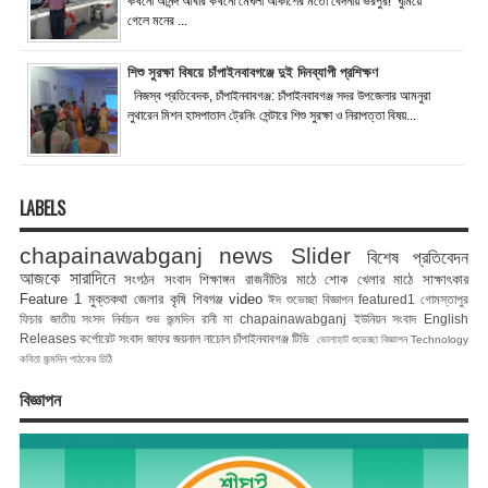
কখনো আনন্দ আবার কখনো মেঘলা আকাশের মতো বেদনায় ভরপুর! ঘুমিয়ে
গেলে মনের ...
শিশু সুরক্ষা বিষয়ে চাঁপাইনবাবগঞ্জে দুই দিনব্যাপী প্রশিক্ষণ
নিজস্ব প্রতিবেদক, চাঁপাইনবাবগঞ্জ: চাঁপাইনবাবগঞ্জ সদর উপজেলার আমনুরা
লুথারেন মিশন হাসপাতাল ট্রেনিং সেন্টারে শিশু সুরক্ষা ও নিরাপত্তা বিষয়...
LABELS
chapainawabganj news
Slider
বিশেষ প্রতিবেদন
আজকে সারাদিনে
সংগঠন সংবাদ
শিক্ষাঙ্গন
রাজনীতির মাঠে
শোক
খেলার মাঠে
সাক্ষাৎকার
Feature 1
মুক্তকথা
জেলার কৃষি
শিবগঞ্জ
video
ঈদ শুভেচ্ছা বিজ্ঞাপন
featured1
গোমস্তাপুর
ফিচার
জাতীয় সংসদ নির্বাচন
শুভ জন্মদিন রানী মা
chapainawabganj
ইউনিয়ন সংবাদ
English
Releases
কর্পোরেট সংবাদ
জাফর জয়নাল
নাচোল
চাঁপাইনবাবগঞ্জ টিভি
ভোলাহাট
শুভেচ্ছা বিজ্ঞাপন
Technology
কবিতা
জন্মদিন
পাঠকের চিঠি
বিজ্ঞাপন