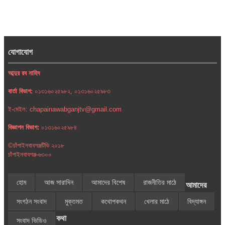
যোগাযোগ
আব্দুর রব নাহিদ
বার্তা বিভাগ:
০১৩১৬০২৫৯৮২, ০১৩১৬০২৫৯৮৩
ই-মেইল: chapainawabganjtv@gmail.com
বিজ্ঞাপন বিভাগ:
০১৩১৬০২৫৯৮৪
©চাঁপাইনবাবগঞ্জটিভি ২০১৮
চাঁপাইনবাবগঞ্জ-৬৩০০
হোম
আজ সারাদিন
আমাদের বিশেষ
রাজনীতির মাঠে
আমাদের
সংগঠন সংবাদ
মুক্তমত
কথোপকথন
খেলার মাঠে
বিদ্যাঙ্গন
কথা
সংবাদ ভিডিও