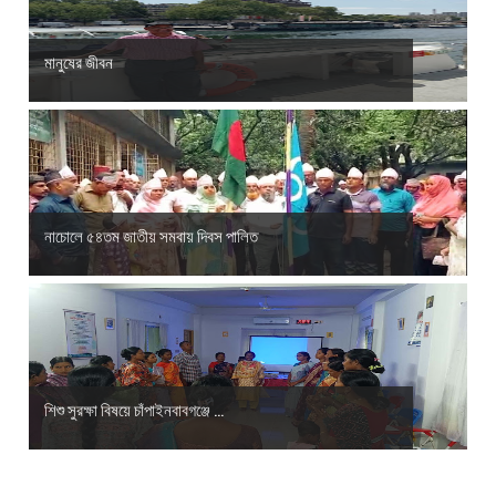
মানুষের জীবন
নাচোলে ৫৪তম জাতীয় সমবায় দিবস পালিত
শিশু সুরক্ষা বিষয়ে চাঁপাইনবাবগঞ্জে ...