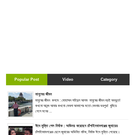
Popular Post
Video
Category
মানুষের জীবন
মানুষের জীবন কলমে : মোহাম্মদ সহিদুল আলম মানুষের জীবন বড়ই অদ্ভুত!
কখনো আনন্দ আবার কখনো মেঘলা আকাশের মতো বেদনায় ভরপুর! ঘুমিয়ে
গেলে মনের ...
ঈদে মুক্তি পেল নির্বাক : অভিনয় করেছেন চাঁপাইনবাবগঞ্জের জুবায়ের
চাঁপাইনবাবগঞ্জের ছেলে জুবায়ের অভিনিত নাটক, নির্বাক ঈদে মুক্তি পেয়েছে।