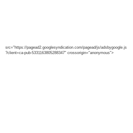
src="https://pagead2.googlesyndication.com/pagead/js/adsbygoogle.js
?client=ca-pub-5331163805288347" crossorigin="anonymous">