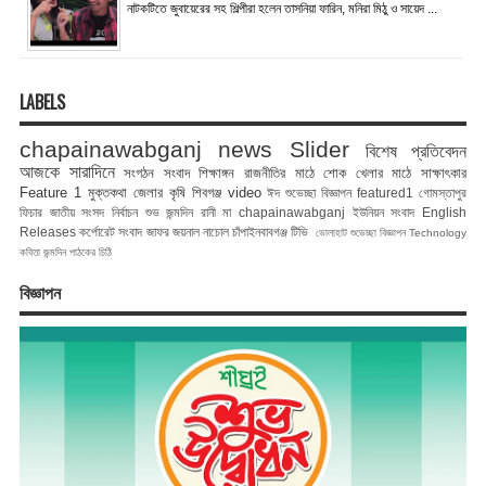
নাটকটিতে জুবায়েরের সহ শিল্পীরা হলেন তাসনিয়া ফারিন, মনিরা মিঠু ও সায়েদ ...
LABELS
chapainawabganj news
Slider
বিশেষ প্রতিবেদন
আজকে সারাদিনে
সংগঠন সংবাদ
শিক্ষাঙ্গন
রাজনীতির মাঠে
শোক
খেলার মাঠে
সাক্ষাৎকার
Feature 1
মুক্তকথা
জেলার কৃষি
শিবগঞ্জ
video
ঈদ শুভেচ্ছা বিজ্ঞাপন
featured1
গোমস্তাপুর
ফিচার
জাতীয় সংসদ নির্বাচন
শুভ জন্মদিন রানী মা
chapainawabganj
ইউনিয়ন সংবাদ
English
Releases
কর্পোরেট সংবাদ
জাফর জয়নাল
নাচোল
চাঁপাইনবাবগঞ্জ টিভি
ভোলাহাট
শুভেচ্ছা বিজ্ঞাপন
Technology
কবিতা
জন্মদিন
পাঠকের চিঠি
বিজ্ঞাপন