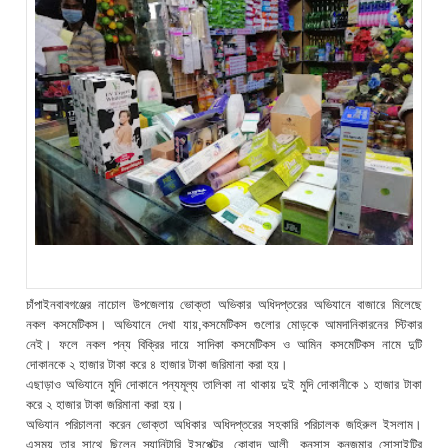
চাঁপাইনবাবগঞ্জের নাচোল উপজেলায় ভোক্তা অভিকার অধিদপ্তরের অভিযানে বাজারে মিলেছে
নকল কসমেটিকস। অভিযানে দেখা যায়,কসমেটিকস গুলোর মোড়কে আমদানিকারনের স্টিকার
নেই। ফলে নকল পন্য বিক্রির দায়ে সাদিকা কসমেটিকস ও আমিন কসমেটিকস নামে দুটি
দোকানকে ২ হাজার টাকা করে ৪ হাজার টাকা জরিমানা করা হয়।
এছাড়াও অভিযানে মুদি দোকানে পন্যমূল্য তালিকা না থাকায় দুই মুদি দোকানীকে ১ হাজার টাকা
করে ২ হাজার টাকা জরিমানা করা হয়।
অভিযান পরিচালনা করেন ভোক্তা অধিকার অধিদপ্তরের সহকারি পরিচালক জহিরুল ইসলাম।
এসময় তার সাথে ছিলেন স্যানিটারি ইন্সপেক্টর, কোবাদ আলী, কনসাস কনজুমার সোসাইটির