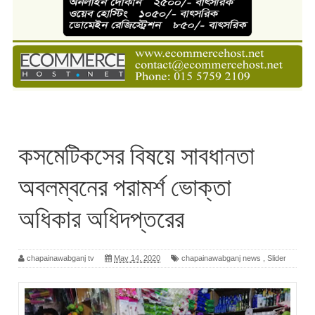
কসমেটিকসের বিষয়ে সাবধানতা
অবলম্বনের পরামর্শ ভোক্তা
অধিকার অধিদপ্তরের
chapainawabganj tv
May 14, 2020
chapainawabganj news
,
Slider