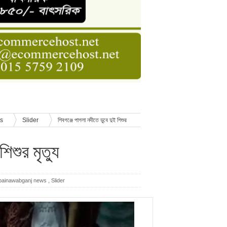
ডার বেসিক কোর্স
াসনাত সুমন
ণ
ws
Slider
শিবগঞ্জে পাগলা নদীতে ডুবে দুই শিশুর
িশুর মৃত্যু
painawabganj news
,
Slider