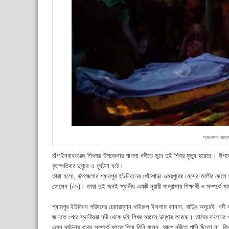
স্বজনদের আহাজ
চাঁপাইনবাবগঞ্জের শিবগঞ্জ উপজেলার পাগলা নদীতে ডুবে দুই শিশুর মৃত্যু হয়েছে। উ
বৃহস্পতিবার দুপুরে এ দূর্ঘটনা ঘটে।
তারা হলো, উপজেলার শ্যামপুর ইউনিয়নের খোঁচপাড়া ওমরপুরের মেসের আলীর ছেলে
হোসেন (০৯)। তারা দুই জনই স্থানীয় একটি নুরারী মাদ্রাসার শিক্ষার্থী ও সম্পর্ক
শ্যামপুর ইউনিয়ন পরিষদের চেয়ারম্যান খাইরুল ইসলাম জানান, বাড়ির অদূরেই নদী 
জানতে পেরে স্থানীয়রা নদী থেকে দুই শিশুর মরদেহ উদ্ধার করেছে। তাদের দাফনের প
এমন দূর্ঘটনার কারন সম্পর্কে বলতে গিয়ে তিনি বলেন, আগে নদীতে পানি ছিলো না, ক