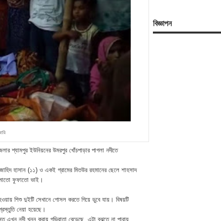
বিজ্ঞাপন
ারি
পজেলার শ্যামপুর ইউনিয়নের উমরপুর খোঁচপাড়ার পাগলা নদীতে
 জাহিদ হাসান (১১) ও একই গ্রামের মিতউর রহমানের ছেলে শাহসাদ
ে মামাতো ফুফাতো ভাই।
হওয়ায় শিশু দুইটি সেখানে গোসল করতে গিয়ে ডুবে যায়। বিষয়টি
্রস্তুতি নেয়া হয়েছে।
িন্ত এখন নদী খনন করায় গভিরাতা বেড়েছে, এটা বুঝতে না পারায়