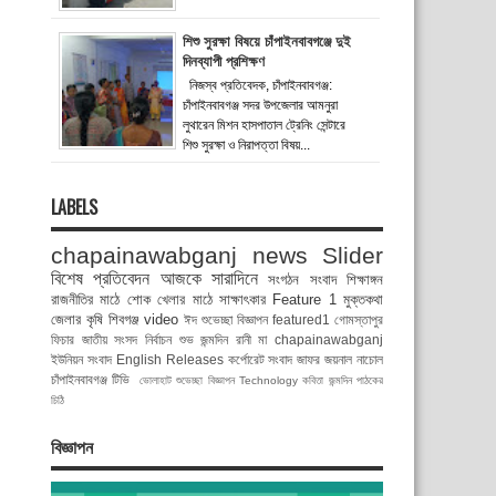
শিশু সুরক্ষা বিষয়ে চাঁপাইনবাবগঞ্জে দুই
দিনব্যাপী প্রশিক্ষণ
নিজস্ব প্রতিবেদক, চাঁপাইনবাবগঞ্জ:
চাঁপাইনবাবগঞ্জ সদর উপজেলার আমনুরা
লুথারেন মিশন হাসপাতাল ট্রেনিং সেন্টারে
শিশু সুরক্ষা ও নিরাপত্তা বিষয়...
LABELS
chapainawabganj news
Slider
বিশেষ প্রতিবেদন
আজকে সারাদিনে
সংগঠন সংবাদ
শিক্ষাঙ্গন
রাজনীতির মাঠে
শোক
খেলার মাঠে
সাক্ষাৎকার
Feature 1
মুক্তকথা
জেলার কৃষি
শিবগঞ্জ
video
ঈদ শুভেচ্ছা বিজ্ঞাপন
featured1
গোমস্তাপুর
ফিচার
জাতীয় সংসদ নির্বাচন
শুভ জন্মদিন রানী মা
chapainawabganj
ইউনিয়ন সংবাদ
English Releases
কর্পোরেট সংবাদ
জাফর জয়নাল
নাচোল
চাঁপাইনবাবগঞ্জ টিভি
ভোলাহাট
শুভেচ্ছা বিজ্ঞাপন
Technology
কবিতা
জন্মদিন
পাঠকের
চিঠি
বিজ্ঞাপন