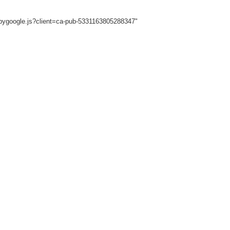
sbygoogle.js?client=ca-pub-5331163805288347"