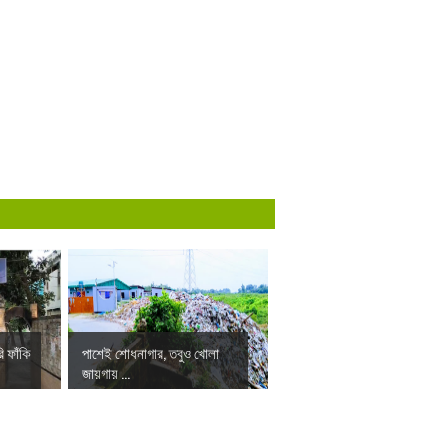
ি ফাঁকি
পাশেই শোধনাগার, তবুও খোলা
জায়গায় ...