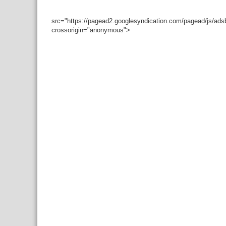
src="https://pagead2.googlesyndication.com/pagead/js/ad
crossorigin="anonymous">