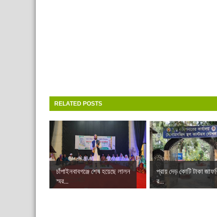
RELATED POSTS
চাঁপাইনবাবগঞ্জে শেষ হয়েছে লালন
প্রায় দেড় কোটি টাকা জাফর
স্মর...
র...