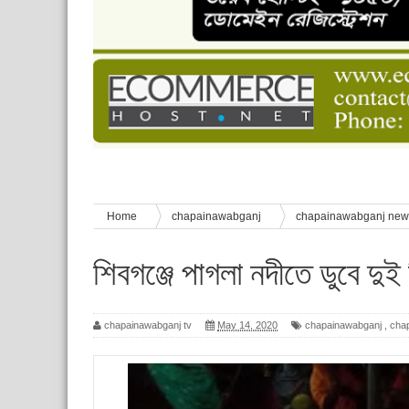
চাঁপাইনবাবগঞ্জে শেষ হয়েছে ৫ দিনের স্কাউট ইউনিট লি
বাংলাদেশ স্কাউটস দিবস পালন
পানি সংকট, কলস নিয়ে বিক্ষোভ
ঈদের শুভেচ্ছা জানিয়েছেন সাবেক ছাত্রলীগ নেতা আবু হ
শিশু সুরক্ষা বিষয়ে চাঁপাইনবাবগঞ্জে দুই দিনব্যাপী প্রশিক্ষ
Home
chapainawabganj
chapainawabganj ne
মৃত্যু
শিবগঞ্জে পাগলা নদীতে ডুবে দুই শ
chapainawabganj tv
May 14, 2020
chapainawabganj
,
cha