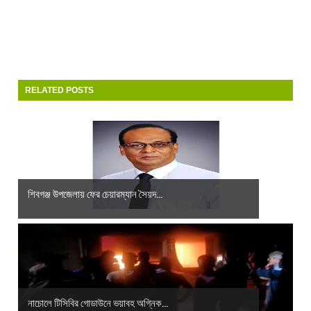
RELATED POSTS
শিবগঞ্জ উপজেলায় ফের চেয়ারম্যান সৈয়দ...
নাচোলে টিসিবির গোডাউনে ভয়াবহ অগ্নিক...