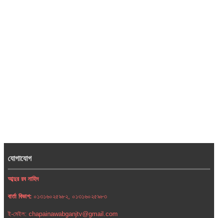
যোগাযোগ
আব্দুর রব নাহিদ
বার্তা বিভাগ:
০১৩১৬০২৫৯৮২, ০১৩১৬০২৫৯৮৩
ই-মেইল: chapainawabganjtv@gmail.com