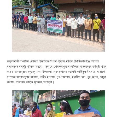
অনুসন্ধানী সাংবাদিক রোজিনা ইসলামের নিঃশর্ত মুক্তির দাবিতে চাঁপাইনবাবগঞ্জে মঙ্গলবার
মানববন্ধন কর্মসূচি পালিত হয়েছে। সকালে গোমস্তাপুরে সাংবাদিকরা মানববন্ধন কর্মসূচী পালন
করে। মানববন্ধনে বক্তব্য দেন, উপজেলা প্রেসক্লাবের সভাপতি আতিকুল ইসলাম, সাধারণ
সম্পাদক আসাদুল্লাহ আহমদ, নাহিদ ইসলাম, নুর মোহাম্মদ, ইয়াহিয়া খান, নুহ আলম, আবুল
কালাম, সারওয়ার জাহান সুমনসহ অনান্যা।