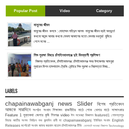
Popular Post
Video
Category
মানুষের জীবন
মানুষের জীবন কলমে : মোহাম্মদ সহিদুল আলম মানুষের জীবন বড়ই অদ্ভুত!
কখনো আনন্দ আবার কখনো মেঘলা আকাশের মতো বেদনায় ভরপুর! ঘুমিয়ে
গেলে মনের ...
শিশু সুরক্ষা বিষয়ে চাঁপাইনবাবগঞ্জে দুই দিনব্যাপী প্রশিক্ষণ
নিজস্ব প্রতিবেদক, চাঁপাইনবাবগঞ্জ: চাঁপাইনবাবগঞ্জ সদর উপজেলার আমনুরা
লুথারেন মিশন হাসপাতাল ট্রেনিং সেন্টারে শিশু সুরক্ষা ও নিরাপত্তা বিষয়...
LABELS
chapainawabganj news
Slider
বিশেষ প্রতিবেদন
আজকে সারাদিনে
সংগঠন সংবাদ
শিক্ষাঙ্গন
রাজনীতির মাঠে
শোক
খেলার মাঠে
সাক্ষাৎকার
Feature 1
মুক্তকথা
জেলার কৃষি
শিবগঞ্জ
video
ঈদ শুভেচ্ছা বিজ্ঞাপন
featured1
গোমস্তাপুর
ফিচার
জাতীয় সংসদ নির্বাচন
শুভ জন্মদিন রানী মা
chapainawabganj
ইউনিয়ন সংবাদ
English
Releases
কর্পোরেট সংবাদ
জাফর জয়নাল
নাচোল
চাঁপাইনবাবগঞ্জ টিভি
ভোলাহাট
শুভেচ্ছা বিজ্ঞাপন
Technology