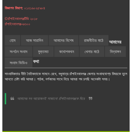
বিজ্ঞাপন বিভাগ:
০১৩১৬০২৫৯৮৪
©চাঁপাইনবাবগঞ্জটিভি ২০১৮
চাঁপাইনবাবগঞ্জ-৬৩০০
হোম
আজ সারাদিন
আমাদের বিশেষ
রাজনীতির মাঠে
আমাদের
সংগঠন সংবাদ
মুক্তমত
কথোপকথন
খেলার মাঠে
বিদ্যাঙ্গন
কথা
সংবাদ ভিডিও
সাংবাদিকতার নীতি নৈতিকতাকে সামনে রেখে, শুধুমাত্র চাঁপাইনবাবগঞ্জ জেলার সংবাদযোগ্য বিষয়কে তুলে
আনতে চেষ্টা করি আমরা। পাঠক, দর্শকদের সাথে নিয়ে আমরা পথ চলছি অনেকটা সময়।
আমাদের সব আয়োজনই সাজানো চাঁপাইনবাবগঞ্জকে ঘিরে