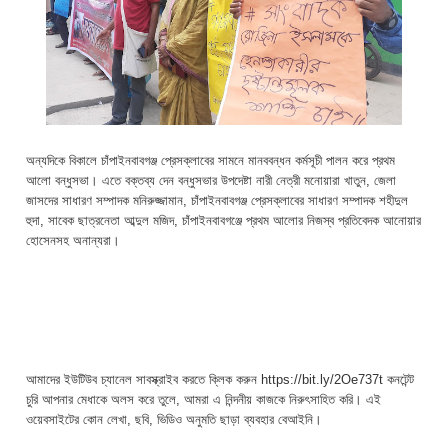
অন্যদিকে বিকালে চাঁপাইনবাবগঞ্জ প্রেসক্লাবের সামনে মানববন্ধন কর্মসূচী পালন করে প্রথম
আলো বন্ধুসভা। এতে বক্তব্য দেন বন্ধুসভার উপদেষ্টা নারী নেত্রী মনোয়ারা খাতুন, জেলা
জাসদের সাধারণ সম্পাদক মনিরুজ্জামান, চাঁপাইনবাবগঞ্জ প্রেসক্লাবের সাধারণ সম্পাদক শহীদুল
হুদা, সাবেক ছাত্রনেতা আব্দুল মজিদ, চাঁপাইনবাবগঞ্জে প্রথম আলোর নিজস্ব প্রতিবেদক আনোয়ার
হোসেনসহ অনান্যরা।
আমাদের ইউটিউব চ্যানেল সাবস্ক্রাইব করতে ক্লিক করুন https://bit.ly/2Oe737t কনটেন্ট
চুরি আপনার মেধাকে অলস করে তুলে, আমরা এ নিন্দনীয় কাজকে নিরুৎসাহিত করি। এই
ওয়েবসাইটের কোন লেখা, ছবি, ভিডিও অনুমতি ছাড়া ব্যবহার বেআইনি।