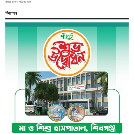
কবিতা
জন্মদিন
পাঠকের চিঠি
বিজ্ঞাপন