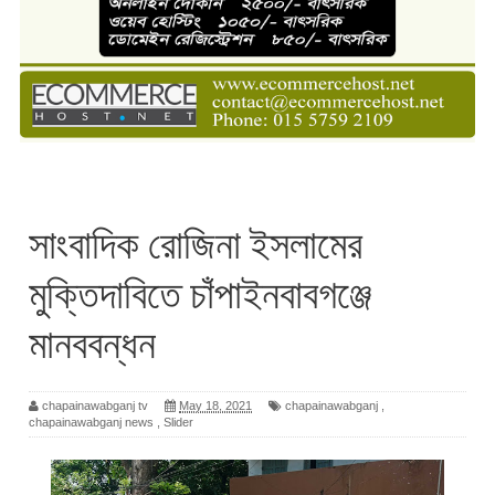
সাংবাদিক রোজিনা ইসলামের
মুক্তিদাবিতে চাঁপাইনবাবগঞ্জে
মানববন্ধন
chapainawabganj tv
May 18, 2021
chapainawabganj
,
chapainawabganj news
,
Slider