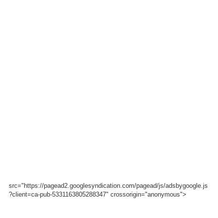
src="https://pagead2.googlesyndication.com/pagead/js/adsbygoogle.js
?client=ca-pub-5331163805288347" crossorigin="anonymous">