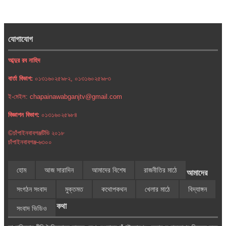
যোগাযোগ
আব্দুর রব নাহিদ
বার্তা বিভাগ:
০১৩১৬০২৫৯৮২, ০১৩১৬০২৫৯৮৩
ই-মেইল: chapainawabganjtv@gmail.com
বিজ্ঞাপন বিভাগ:
০১৩১৬০২৫৯৮৪
©চাঁপাইনবাবগঞ্জটিভি ২০১৮
চাঁপাইনবাবগঞ্জ-৬৩০০
হোম
আজ সারাদিন
আমাদের বিশেষ
রাজনীতির মাঠে
আমাদের
সংগঠন সংবাদ
মুক্তমত
কথোপকথন
খেলার মাঠে
বিদ্যাঙ্গন
কথা
সংবাদ ভিডিও