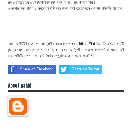
জন গ্রেফতার হয় ও মোটরসাইকেলদুটি ফেলে অপর ২ জন পালিয়ে যায়।
এ ঘটনায় সদর থানায় ৫ জনকে আসামী করে মামলা করা হয়েছে বলেও জানান পরিদর্শক রায়হান।
আমাদের ইউটিউব চ্যালেন সাবস্কাইব করতে ক্লিক করুন https://bit.ly/2Oe737t কনটেন্ট
চুরি আপনার মেধাকে অলস করে তুলে, আমরা এ নিন্দনীয় কাজকে নিরুৎসাহিত করি। এই
ওয়েবসাইটের কোন লেখা, ছবি, ভিডিও অনুমতি ছাড়া ব্যবহার বেআইনি।
Share on Facebook
Share on Twitter
About nahid