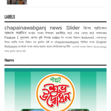
LABELS
chapainawabganj news
Slider
বিশেষ প্রতিবেদন
আজকে সারাদিনে
সংগঠন সংবাদ
শিক্ষাঙ্গন
রাজনীতির মাঠে
শোক
খেলার মাঠে
সাক্ষাৎকার
Feature 1
মুক্তকথা
জেলার কৃষি
শিবগঞ্জ
video
ঈদ শুভেচ্ছা বিজ্ঞাপন
featured1
গোমস্তাপুর
ফিচার
জাতীয় সংসদ নির্বাচন
শুভ জন্মদিন রানী মা
chapainawabganj
ইউনিয়ন সংবাদ
English
Releases
কর্পোরেট সংবাদ
জাফর জয়নাল
নাচোল
চাঁপাইনবাবগঞ্জ টিভি
ভোলাহাট
শুভেচ্ছা বিজ্ঞাপন
Technology
কবিতা
জন্মদিন
পাঠকের চিঠি
বিজ্ঞাপন