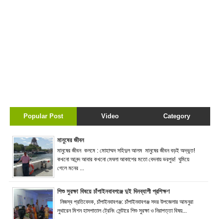
Popular Post
Video
Category
মানুষের জীবন
মানুষের জীবন কলমে : মোহাম্মদ সহিদুল আলম মানুষের জীবন বড়ই অদ্ভুত!
কখনো আনন্দ আবার কখনো মেঘলা আকাশের মতো বেদনায় ভরপুর! ঘুমিয়ে
গেলে মনের ...
শিশু সুরক্ষা বিষয়ে চাঁপাইনবাবগঞ্জে দুই দিনব্যাপী প্রশিক্ষণ
নিজস্ব প্রতিবেদক, চাঁপাইনবাবগঞ্জ: চাঁপাইনবাবগঞ্জ সদর উপজেলার আমনুরা
লুথারেন মিশন হাসপাতাল ট্রেনিং সেন্টারে শিশু সুরক্ষা ও নিরাপত্তা বিষয়...