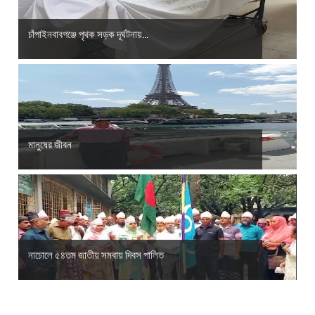
চাঁপাইনবাবগঞ্জে পৃথক সড়ক দূর্ঘটনায়...
মানুষের জীবন
নাচোলে ৫৪তম জাতীয় সমবায় দিবস পালিত