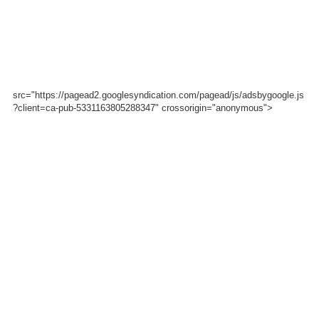
src="https://pagead2.googlesyndication.com/pagead/js/adsbygoogle.js
?client=ca-pub-5331163805288347" crossorigin="anonymous">