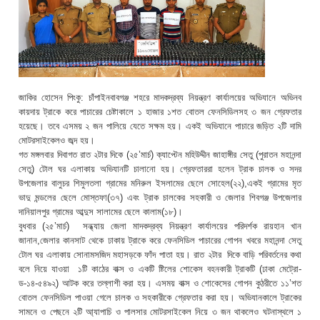
জাকির হোসেন পিংকু: চাঁপাইনবাবগঞ্জ শহরে মাদকদ্রব্য নিয়ন্ত্রণ কার্যালয়ের অভিযানে অভিনব
কায়দায় ট্রাকে করে পাচারের চেষ্টাকালে ১ হাজার ১শত বোতল ফেনসিডিলসহ ৩ জন গ্রেফতার
হয়েছে। তবে এসময় ২ জন পালিয়ে যেতে সক্ষম হয়। একই অভিযানে পাচারে জড়িত ২টি দামি
মোটরসাইকেলও জব্দ হয়।
গত মঙ্গলবার দিবাগত রাত ২টার দিকে (২৫’মার্চ) ক্যাপ্টেন মহিউদ্দীন জাহাঙ্গীর সেতু (পুরাতন মহানন্দা
সেতু) টোল ঘর এলাকায় অভিযানটি চালানো হয়। গ্রেফতাররা হলেন ট্রাক চালক ও সদর
উপজেলার বালুচর শিমুলতলা গ্রামের মনিরুল ইসলামের ছেলে সোহেল(২২),একই গ্রামের মৃত
ভাদু মন্ডলের ছেলে মোস্তফা(৩৭) এবং ট্রাক চালকের সহকারী ও জেলার শিবগঞ্জ উপজেলার
দানিয়ালপুর গ্রামের আব্দুস সালামের ছেলে কালাম(১৮)।
বুধবার (২৫’মার্চ) সন্ধ্যায় জেলা মাদকদ্রব্য নিয়ন্ত্রণ কার্যালয়ের পরিদর্শক রায়হান খান
জানান,জেলার কানসাট থেকে ঢাকায় ট্রাকে করে ফেনসিডিল পাচারের গোপন খবরে মহানন্দা সেতু
টোল ঘর এলাকায় সোনামসজিদ মহাসড়কে ফাঁদ পাতা হয়। রাত ২টার দিকে বাড়ি পরিবর্তনের কথা
বলে নিয়ে যাওয়া ১টি কাঠের বাক্স ও একটি ষ্টিলের শোকেস বহনকারী ট্রাকটি (ঢাকা মেট্রো-
ড-১৪-৫৪৯২) আটক করে তল্লাশী করা হয়। এসময় বাক্স ও শোকেসের গোপন কুঠরীতে ১১’শত
বোতল ফেনসিডিল পাওয়া গেলে চালক ও সহকারীকে গ্রেফতার করা হয়। অভিযানকালে ট্রাকের
সামনে ও পেছনে ২টি আ্যাপাচি ও পালসার মোটরসাইকেল নিয়ে ৩ জন থাকলেও ঘটনাস্থলে ১