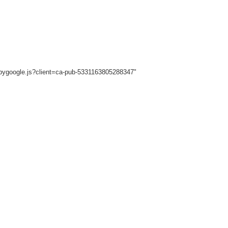
sbygoogle.js?client=ca-pub-5331163805288347"