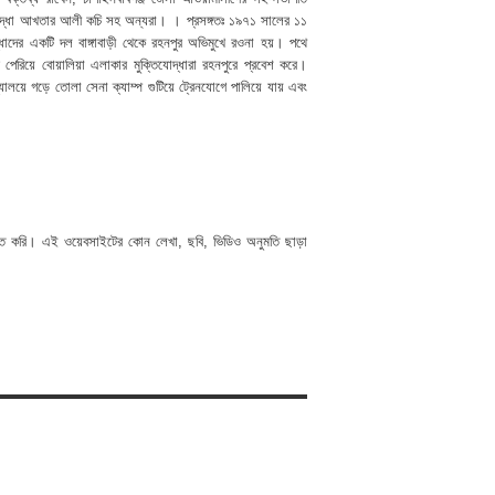
িযোদ্ধা আখতার আলী কচি সহ অন্যরা। । প্রসঙ্গতঃ ১৯৭১ সালের ১১
্ধাদের একটি দল বাঙ্গাবাড়ী থেকে রহনপুর অভিমুখে রওনা হয়। পথে
পেরিয়ে বোয়ালিয়া এলাকার মুক্তিযোদ্ধারা রহনপুরে প্রবেশ করে।
দ্যালয়ে গড়ে তোলা সেনা ক্যাম্প গুটিয়ে ট্রেনযোগে পালিয়ে যায় এবং
হিত করি। এই ওয়েবসাইটের কোন লেখা, ছবি, ভিডিও অনুমতি ছাড়া