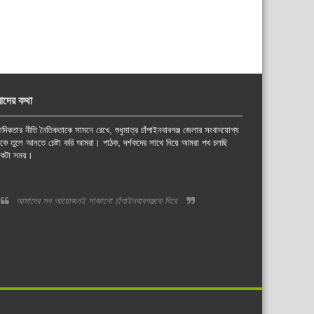
াদের কথা
াদিকতার নীতি নৈতিকতাকে সামনে রেখে, শুধুমাত্র চাঁপাইনবাবগঞ্জ জেলার সংবাদযোগ্য
য়কে তুলে আনতে চেষ্টা করি আমরা। পাঠক, দর্শকদের সাথে নিয়ে আমরা পথ চলছি
কটা সময়।
আমাদের সব আয়োজনই সাজানো চাঁপাইনবাবগঞ্জকে ঘিরে