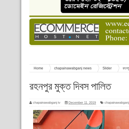
চাঁপাইনবাবগঞ্জে শেষ হয়েছে ৫ দিনের স্কাউট ইউনিট লি
বাংলাদেশ স্কাউটস দিবস পালন
পানি সংকট, কলস নিয়ে বিক্ষোভ
ঈদের শুভেচ্ছা জানিয়েছেন সাবেক ছাত্রলীগ নেতা আবু হ
শিশু সুরক্ষা বিষয়ে চাঁপাইনবাবগঞ্জে দুই দিনব্যাপী প্রশিক্ষ
Home
chapainawabganj news
Slider
রহনপু
রহনপুর মুক্ত দিবস পালিত
chapainawabganj tv
December 11, 2019
chapainawabganj