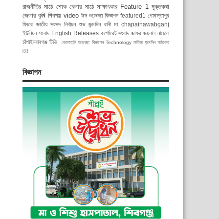
রাজনীতির মাঠে
শোক
খেলার মাঠে
সাক্ষাৎকার
Feature 1
মুক্তকথা
জেলার কৃষি
শিবগঞ্জ
video
ঈদ শুভেচ্ছা বিজ্ঞাপন
featured1
গোমস্তাপুর
ফিচার
জাতীয় সংসদ নির্বাচন
শুভ জন্মদিন রানী মা
chapainawabganj
ইউনিয়ন সংবাদ
English Releases
কর্পোরেট সংবাদ
জাফর জয়নাল
নাচোল
চাঁপাইনবাবগঞ্জ টিভি
ভোলাহাট
শুভেচ্ছা বিজ্ঞাপন
Technology
কবিতা
জন্মদিন
পাঠকের
চিঠি
বিজ্ঞাপন