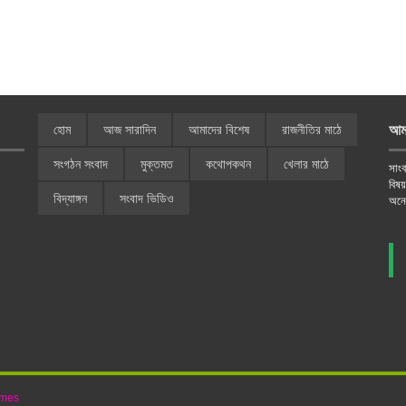
আম
হোম
আজ সারাদিন
আমাদের বিশেষ
রাজনীতির মাঠে
সংগঠন সংবাদ
মুক্তমত
কথোপকথন
খেলার মাঠে
সাংব
বিষ
বিদ্যাঙ্গন
সংবাদ ভিডিও
অনে
emes