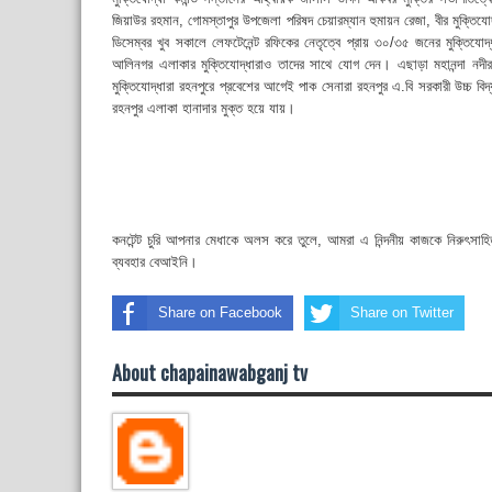
জিয়াউর রহমান, গোমস্তাপুর উপজেলা পরিষদ চেয়ারম্যান হুমায়ন রেজা, বীর মুক্ত
ডিসেম্বর খুব সকালে লেফটেনেন্ট রফিকের নেতৃত্বে প্রায় ৩০/৩৫ জনের মুক্তিযোদ
আলিনগর এলাকার মুক্তিযোদ্ধারাও তাদের সাথে যোগ দেন। এছাড়া মহানন্দা নদীর 
মুক্তিযোদ্ধারা রহনপুরে প্রবেশের আগেই পাক সেনারা রহনপুর এ.বি সরকারী উচ্চ বি
রহনপুর এলাকা হানাদার মুক্ত হয়ে যায়।
কনটেন্ট চুরি আপনার মেধাকে অলস করে তুলে, আমরা এ নিন্দনীয় কাজকে নিরুৎসা
ব্যবহার বেআইনি।
Share on Facebook
Share on Twitter
About chapainawabganj tv