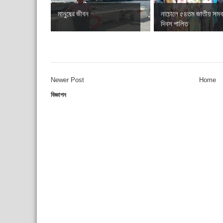
মানুষের জীবন
নাচোলে ৫৪তম জাতীয় সমব
দিবস পালিত
Newer Post
Home
বিজ্ঞাপন