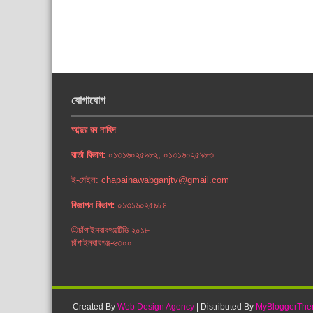
যোগাযোগ
আব্দুর রব নাহিদ
বার্তা বিভাগ:
০১৩১৬০২৫৯৮২, ০১৩১৬০২৫৯৮৩
ই-মেইল: chapainawabganjtv@gmail.com
বিজ্ঞাপন বিভাগ:
০১৩১৬০২৫৯৮৪
©চাঁপাইনবাবগঞ্জটিভি ২০১৮
চাঁপাইনবাবগঞ্জ-৬৩০০
Created By
Web Design Agency
| Distributed By
MyBloggerTh