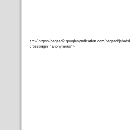
src="https://pagead2.googlesyndication.com/pagead/js/ad
crossorigin="anonymous">