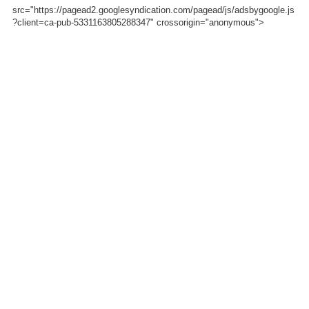
src="https://pagead2.googlesyndication.com/pagead/js/adsbygoogle.js
?client=ca-pub-5331163805288347" crossorigin="anonymous">