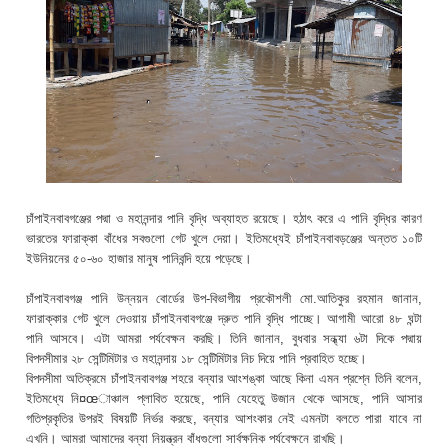
চাঁপাইনবাবগঞ্জের পদ্মা ও মহানন্দার পানি বৃদ্ধি অব্যাহত রয়েছে। হঠাৎ করে এ পানি বৃদ্ধির কারণ
ভারতের ফারাক্কা বাঁধের সবগুলো গেট খুলে দেয়া। ইতিমধ্যেই চাঁপাইনবাবড়ঞ্জের অন্তত ১০টি
ইউনিয়নের ৫০-৬০ হাজার মানুষ পানিবন্দি হয়ে পড়েছে।
চাঁপাইনবাবগঞ্জ পানি উন্নয়ন বোর্ডের উপ-বিভাগীয় প্রকৌশলী মো.আতিকুর রহমান জানান,
ফারাক্কার গেট খুলে দেওয়ায় চাঁপাইনবাবগঞ্জে দ্রুত পানি বৃদ্ধি পাচ্ছে। আগামী আরো ৪৮ ঘন্টা
পানি আসবে। এটা আমরা পর্যবেক্ষন করছি। তিনি জানান, বুধবার সন্ধ্যা ৬টা দিকে পদ্মায়
বিপদসীমার ২৮ সেন্টিমিটার ও মহানন্দায় ১৮ সেন্টিমিটার নিচ দিয়ে পানি প্রবাহিত হচ্ছে।
বিপদসীমা অতিক্রমে চাঁপাইনবাবগঞ্জ শহরে বন্যার আংশঙ্কা আছে কিনা এমন প্রশ্নে তিনি বলেন,
ইতিমধ্যে নি¤œাঞ্চাল প্লাবিত হয়েছে, পানি যেহেতু উজান থেকে আসছে, পানি আসার
গতিপ্রকৃতির উপরই বিষয়টি নির্ভর করছে, বন্যার আশংকার নেই এমনটা বলতে পারা যাবে না
এখনি। আমরা আমাদের বন্যা নিয়ন্ত্রন বাঁধগুলো সার্বক্ষনিক পর্যবেক্ষনে রাখছি।