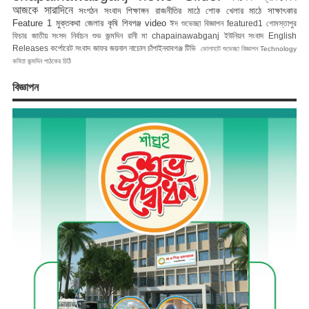
আজকে সারাদিনে
সংগঠন সংবাদ
শিক্ষাঙ্গন
রাজনীতির মাঠে
শোক
খেলার মাঠে
সাক্ষাৎকার
Feature 1
মুক্তকথা
জেলার কৃষি
শিবগঞ্জ
video
ঈদ শুভেচ্ছা বিজ্ঞাপন
featured1
গোমস্তাপুর
ফিচার
জাতীয় সংসদ নির্বাচন
শুভ জন্মদিন রানী মা
chapainawabganj
ইউনিয়ন সংবাদ
English
Releases
কর্পোরেট সংবাদ
জাফর জয়নাল
নাচোল
চাঁপাইনবাবগঞ্জ টিভি
ভোলাহাট
শুভেচ্ছা বিজ্ঞাপন
Technology
কবিতা
জন্মদিন
পাঠকের চিঠি
বিজ্ঞাপন