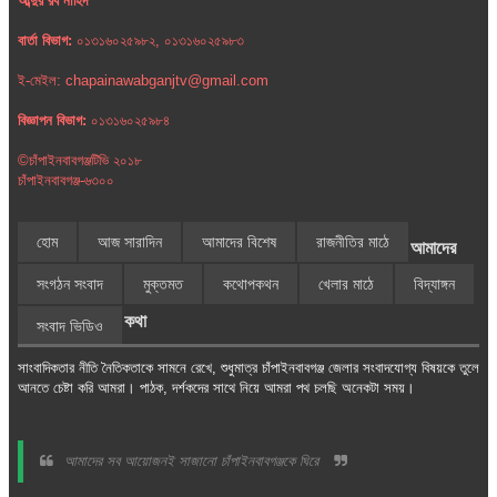
আব্দুর রব নাহিদ
বার্তা বিভাগ:
০১৩১৬০২৫৯৮২, ০১৩১৬০২৫৯৮৩
ই-মেইল: chapainawabganjtv@gmail.com
বিজ্ঞাপন বিভাগ:
০১৩১৬০২৫৯৮৪
©চাঁপাইনবাবগঞ্জটিভি ২০১৮
চাঁপাইনবাবগঞ্জ-৬৩০০
হোম
আজ সারাদিন
আমাদের বিশেষ
রাজনীতির মাঠে
আমাদের
সংগঠন সংবাদ
মুক্তমত
কথোপকথন
খেলার মাঠে
বিদ্যাঙ্গন
কথা
সংবাদ ভিডিও
সাংবাদিকতার নীতি নৈতিকতাকে সামনে রেখে, শুধুমাত্র চাঁপাইনবাবগঞ্জ জেলার সংবাদযোগ্য বিষয়কে তুলে
আনতে চেষ্টা করি আমরা। পাঠক, দর্শকদের সাথে নিয়ে আমরা পথ চলছি অনেকটা সময়।
আমাদের সব আয়োজনই সাজানো চাঁপাইনবাবগঞ্জকে ঘিরে