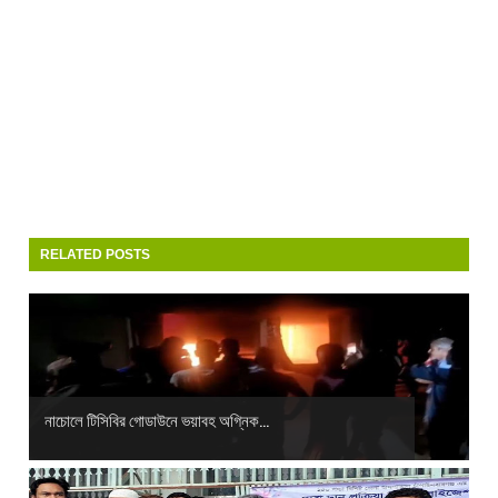
RELATED POSTS
নাচোলে টিসিবির গোডাউনে ভয়াবহ অগ্নিক...