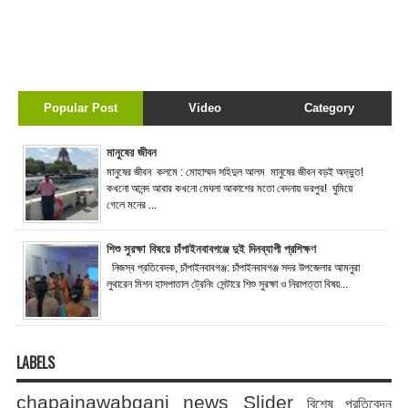
Popular Post
Video
Category
মানুষের জীবন
মানুষের জীবন কলমে : মোহাম্মদ সহিদুল আলম মানুষের জীবন বড়ই অদ্ভুত!
কখনো আনন্দ আবার কখনো মেঘলা আকাশের মতো বেদনায় ভরপুর! ঘুমিয়ে
গেলে মনের ...
শিশু সুরক্ষা বিষয়ে চাঁপাইনবাবগঞ্জে দুই দিনব্যাপী প্রশিক্ষণ
নিজস্ব প্রতিবেদক, চাঁপাইনবাবগঞ্জ: চাঁপাইনবাবগঞ্জ সদর উপজেলার আমনুরা
লুথারেন মিশন হাসপাতাল ট্রেনিং সেন্টারে শিশু সুরক্ষা ও নিরাপত্তা বিষয়...
LABELS
chapainawabganj news
Slider
বিশেষ প্রতিবেদন