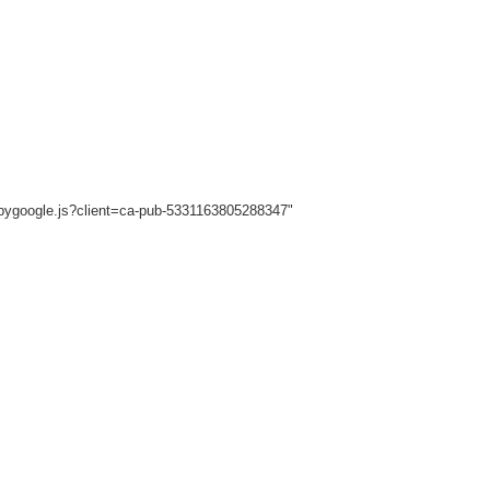
sbygoogle.js?client=ca-pub-5331163805288347"