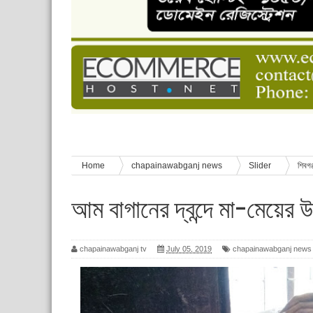
চাঁপাইনবাবগঞ্জে শেষ হয়েছে ৫ দিনের স্কাউট ইউনিট লি
বাংলাদেশ স্কাউটস দিবস পালন
পানি সংকট, কলস নিয়ে বিক্ষোভ
ঈদের শুভেচ্ছা জানিয়েছেন সাবেক ছাত্রলীগ নেতা আবু হ
শিশু সুরক্ষা বিষয়ে চাঁপাইনবাবগঞ্জে দুই দিনব্যাপী প্রশিক্ষ
Home
chapainawabganj news
Slider
শিবগঞ
আম বাগানের দ্বন্দে মা-মেয়ের 
chapainawabganj tv
July 05, 2019
chapainawabganj news