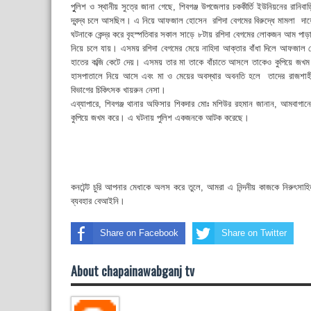
পুুলিশ ও স্থানীয় সুত্রে জানা গেছে, শিবগঞ্জ উপজেলার চককীর্তি ইউনিয়নের রানিবাড়
দ্বন্দ্ব চলে আসছিল। এ নিয়ে আফজাল হোসেন রশিদা বেগমের বিরুদ্ধে মামলা দায়ের
ঘটনাকে কেন্দ্র করে বৃহস্পতিবার সকাল সাড়ে ৮টায় রশিদা বেগমের লোকজন আম
নিয়ে চলে যায়। এসময় রশিদা বেগমের মেয়ে নাহিদা আক্তার বাঁধা দিলে আফজাল 
হাতের কব্জি কেটে দেয়। এসময় তার মা তাকে বাঁচাতে আসলে তাকেও কুপিয়ে জখম 
হাসপাতালে নিয়ে আসে এবং মা ও মেয়ের অবস্থার অবনতি হলে তাদের রাজশাহী
বিভাগের চিকিৎসক খায়রুন নেসা।
এব্যাপারে, শিবগঞ্জ থানার অফিসার শিকদার মোঃ মশিউর রহমান জানান, আমবাগ
কুপিয়ে জখম করে। এ ঘটনায় পুলিশ একজনকে আটক করেছে।
কনটেন্ট চুরি আপনার মেধাকে অলস করে তুলে, আমরা এ নিন্দনীয় কাজকে নিরুৎসা
ব্যবহার বেআইনি।
Share on Facebook
Share on Twitter
About chapainawabganj tv