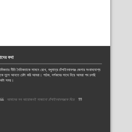
াদের কথা
াদিকতার নীতি নৈতিকতাকে সামনে রেখে, শুধুমাত্র চাঁপাইনবাবগঞ্জ জেলার সংবাদযোগ্য
য়কে তুলে আনতে চেষ্টা করি আমরা। পাঠক, দর্শকদের সাথে নিয়ে আমরা পথ চলছি
কটা সময়।
আমাদের সব আয়োজনই সাজানো চাঁপাইনবাবগঞ্জকে ঘিরে