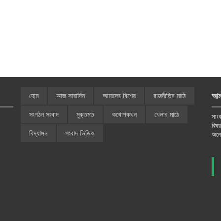
আম
হোম
আজ সারাদিন
আমাদের বিশেষ
রাজনীতির মাঠে
সংগঠন সংবাদ
মুক্তমত
কথোপকথন
খেলার মাঠে
সাংব
বিষ
বিদ্যাঙ্গন
সংবাদ ভিডিও
অনে