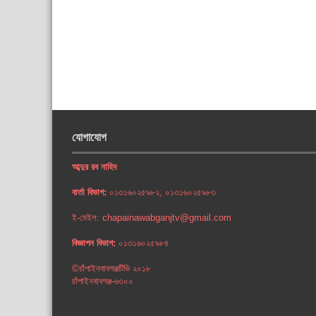
যোগাযোগ
আব্দুর রব নাহিদ
বার্তা বিভাগ:
০১৩১৬০২৫৯৮২, ০১৩১৬০২৫৯৮৩
ই-মেইল: chapainawabganjtv@gmail.com
বিজ্ঞাপন বিভাগ:
০১৩১৬০২৫৯৮৪
©চাঁপাইনবাবগঞ্জটিভি ২০১৮
চাঁপাইনবাবগঞ্জ-৬৩০০