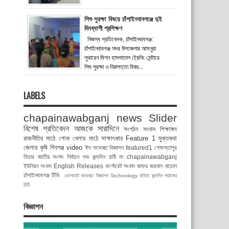
শিশু সুরক্ষা বিষয়ে চাঁপাইনবাবগঞ্জে দুই
দিনব্যাপী প্রশিক্ষণ
নিজস্ব প্রতিবেদক, চাঁপাইনবাবগঞ্জ:
চাঁপাইনবাবগঞ্জ সদর উপজেলার আমনুরা
লুথারেন মিশন হাসপাতাল ট্রেনিং সেন্টারে
শিশু সুরক্ষা ও নিরাপত্তা বিষয়...
LABELS
chapainawabganj news
Slider
বিশেষ প্রতিবেদন
আজকে সারাদিনে
সংগঠন সংবাদ
শিক্ষাঙ্গন
রাজনীতির মাঠে
শোক
খেলার মাঠে
সাক্ষাৎকার
Feature 1
মুক্তকথা
জেলার কৃষি
শিবগঞ্জ
video
ঈদ শুভেচ্ছা বিজ্ঞাপন
featured1
গোমস্তাপুর
ফিচার
জাতীয় সংসদ নির্বাচন
শুভ জন্মদিন রানী মা
chapainawabganj
ইউনিয়ন সংবাদ
English Releases
কর্পোরেট সংবাদ
জাফর জয়নাল
নাচোল
চাঁপাইনবাবগঞ্জ টিভি
ভোলাহাট
শুভেচ্ছা বিজ্ঞাপন
Technology
কবিতা
জন্মদিন
পাঠকের
চিঠি
বিজ্ঞাপন