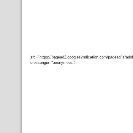
src="https://pagead2.googlesyndication.com/pagead/js/ad
crossorigin="anonymous">