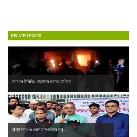
RELATED POSTS
নাচোলে টিসিবির গোডাউনে ভয়াবহ অগ্নিক...
চাঁপাইনবাবগঞ্জ জেলা হাসপাতালে চালু ...