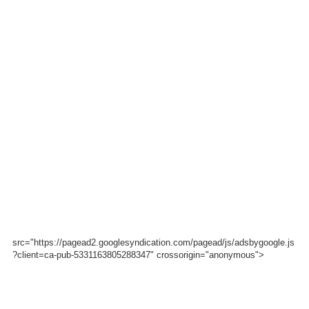
src="https://pagead2.googlesyndication.com/pagead/js/adsbygoogle.js
?client=ca-pub-5331163805288347" crossorigin="anonymous">