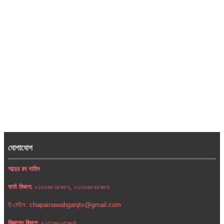
যোগাযোগ
আব্দুর রব নাহিদ
বার্তা বিভাগ:
০১৩১৬০২৫৯৮২, ০১৩১৬০২৫৯৮৩
ই-মেইল: chapainawabganjtv@gmail.com
বিজ্ঞাপন বিভাগ:
০১৩১৬০২৫৯৮৪