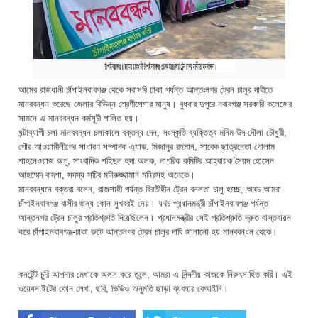
আমের রাজধানী চাঁপাইনবাবগঞ্জ থেকে সরাসরি ঢাকা পর্যন্ত আন্তঃনগর ট্রেন চালুর দাবীতে
মানববন্ধন করেছে জেলার বিভিন্ন শ্রেণীপেশার মানুষ। বুধবার দুপুরে নবাবগঞ্জ সরকারি কলেজের
সামনে এ মানববন্ধন কর্মসূচী পালিত হয়।
ঘন্টাব্যাপী চলা মানববন্ধন চলাকালে বক্তব্য দেন, সংস্কৃতি ব্যক্তিত্ব মনিম-উদ-দৌলা চৌধুরী,
পৌর আওয়ামীলীগের সাধারণ সম্পাদক এ্যাড. মিজানুর রহমান, সাবেক ছাত্রনেতা গোলাম
শাহনেওয়াজ অপু, সাংবাদিক শহিদুল হুদা অলক, নাগরিক কমিটির আহ্বায়ক সৈয়দ হোসেন
আহম্মেদ বাদশা, সদস্য সচিব মনিরুজ্জামান মনিরসহ অনেকে।
মানববন্ধনে বক্তরা বলেন, রাজশাহী পর্যন্ত বিরতীহীন ট্রেন বনলতা চালু হচ্ছে, অথচ আমরা
চাঁপাইনবাবগঞ্জ বাসীর জন্য কোন সুখবরই নেয়। যথচ প্রধানমন্ত্রী চাঁপাইনবাবগঞ্জ পর্যন্ত
আন্তনগর ট্রেন চালুর প্রতিশ্রুতি দিয়েছিলেন। প্রধানমন্ত্রীর সেই প্রতিশ্রুতি দ্রুত বাস্তবায়ন
করে চাঁপাইনবাবগঞ্জ-ঢাকা রুটে আন্তনগর ট্রেন চালুর দাবি জানানো হয় মানববন্ধন থেকে।
কনটেন্ট চুরি আপনার মেধাকে অলস করে তুলে, আমরা এ নিন্দনীয় কাজকে নিরুৎসাহিত করি। এই
ওয়েবসাইটের কোন লেখা, ছবি, ভিডিও অনুমতি ছাড়া ব্যবহার বেআইনি।