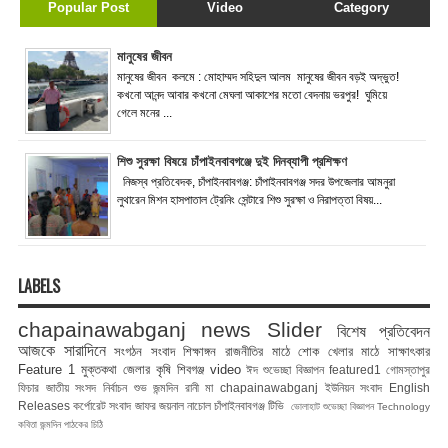
Popular Post
Video
Category
মানুষের জীবন
মানুষের জীবন কলমে : মোহাম্মদ সহিদুল আলম মানুষের জীবন বড়ই অদ্ভুত!
কখনো আনন্দ আবার কখনো মেঘলা আকাশের মতো বেদনায় ভরপুর! ঘুমিয়ে
গেলে মনের ...
শিশু সুরক্ষা বিষয়ে চাঁপাইনবাবগঞ্জে দুই দিনব্যাপী প্রশিক্ষণ
নিজস্ব প্রতিবেদক, চাঁপাইনবাবগঞ্জ: চাঁপাইনবাবগঞ্জ সদর উপজেলার আমনুরা
লুথারেন মিশন হাসপাতাল ট্রেনিং সেন্টারে শিশু সুরক্ষা ও নিরাপত্তা বিষয়...
LABELS
chapainawabganj news
Slider
বিশেষ প্রতিবেদন
আজকে সারাদিনে
সংগঠন সংবাদ
শিক্ষাঙ্গন
রাজনীতির মাঠে
শোক
খেলার মাঠে
সাক্ষাৎকার
Feature 1
মুক্তকথা
জেলার কৃষি
শিবগঞ্জ
video
ঈদ শুভেচ্ছা বিজ্ঞাপন
featured1
গোমস্তাপুর
ফিচার
জাতীয় সংসদ নির্বাচন
শুভ জন্মদিন রানী মা
chapainawabganj
ইউনিয়ন সংবাদ
English
Releases
কর্পোরেট সংবাদ
জাফর জয়নাল
নাচোল
চাঁপাইনবাবগঞ্জ টিভি
ভোলাহাট
শুভেচ্ছা বিজ্ঞাপন
Technology
কবিতা
জন্মদিন
পাঠকের চিঠি