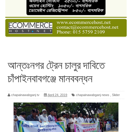
আন্তঃনগর ট্রেন চালুর দাবিতে
চাঁপাইনবাবগঞ্জে মানববন্ধন
chapainawabganj tv
April 24, 2019
chapainawabganj news
,
Slider