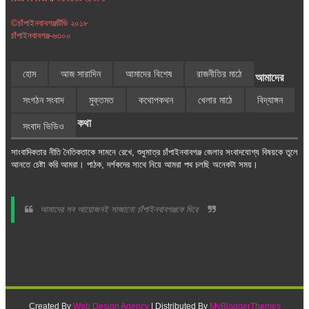
©চাঁপাইনবাবগঞ্জটিভি ২০১৮
চাঁপাইনবাবগঞ্জ-৬৩০০
হোম
আজ সারাদিন
আমাদের বিশেষ
রাজনীতির মাঠে
আমাদের
সংগঠন সংবাদ
মুক্তমত
কথোপকথন
খেলার মাঠে
বিদ্যাঙ্গন
কথা
সংবাদ ভিডিও
সাংবাদিকতার নীতি নৈতিকতাকে সামনে রেখে, শুধুমাত্র চাঁপাইনবাবগঞ্জ জেলার সংবাদযোগ্য বিষয়কে তুলে
আনতে চেষ্টা করি আমরা। পাঠক, দর্শকদের সাথে নিয়ে আমরা পথ চলছি অনেকটা সময়।
আমাদের সব আয়োজনই সাজানো চাঁপাইনবাবগঞ্জকে ঘিরে
Created By
Web Design Agency
| Distributed By
MyBloggerThemes