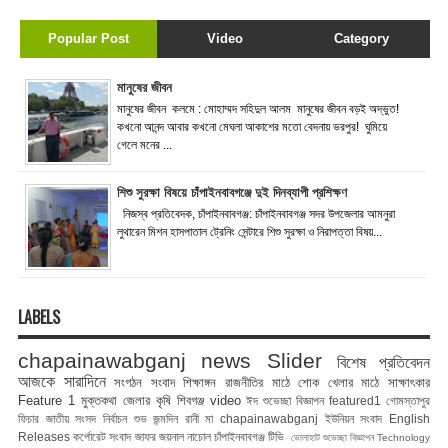
Popular Post
Video
Category
মানুষের জীবন
মানুষের জীবন কলমে : মোহাম্মদ সহিদুল আলম মানুষের জীবন বড়ই অদ্ভুত!
কখনো আনন্দ আবার কখনো মেঘলা আকাশের মতো বেদনায় ভরপুর! ঘুমিয়ে
গেলে মনের ...
শিশু সুরক্ষা বিষয়ে চাঁপাইনবাবগঞ্জে দুই দিনব্যাপী প্রশিক্ষণ
নিজস্ব প্রতিবেদক, চাঁপাইনবাবগঞ্জ: চাঁপাইনবাবগঞ্জ সদর উপজেলার আমনুরা
লুথারেন মিশন হাসপাতাল ট্রেনিং সেন্টারে শিশু সুরক্ষা ও নিরাপত্তা বিষয়...
LABELS
chapainawabganj news
Slider
বিশেষ প্রতিবেদন
আজকে সারাদিনে
সংগঠন সংবাদ
শিক্ষাঙ্গন
রাজনীতির মাঠে
শোক
খেলার মাঠে
সাক্ষাৎকার
Feature 1
মুক্তকথা
জেলার কৃষি
শিবগঞ্জ
video
ঈদ শুভেচ্ছা বিজ্ঞাপন
featured1
গোমস্তাপুর
ফিচার
জাতীয় সংসদ নির্বাচন
শুভ জন্মদিন রানী মা
chapainawabganj
ইউনিয়ন সংবাদ
English
Releases
কর্পোরেট সংবাদ
জাফর জয়নাল
নাচোল
চাঁপাইনবাবগঞ্জ টিভি
ভোলাহাট
শুভেচ্ছা বিজ্ঞাপন
Technology