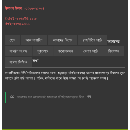
বিজ্ঞাপন বিভাগ:
০১৩১৬০২৫৯৮৪
©চাঁপাইনবাবগঞ্জটিভি ২০১৮
চাঁপাইনবাবগঞ্জ-৬৩০০
হোম
আজ সারাদিন
আমাদের বিশেষ
রাজনীতির মাঠে
আমাদের
সংগঠন সংবাদ
মুক্তমত
কথোপকথন
খেলার মাঠে
বিদ্যাঙ্গন
কথা
সংবাদ ভিডিও
সাংবাদিকতার নীতি নৈতিকতাকে সামনে রেখে, শুধুমাত্র চাঁপাইনবাবগঞ্জ জেলার সংবাদযোগ্য বিষয়কে তুলে
আনতে চেষ্টা করি আমরা। পাঠক, দর্শকদের সাথে নিয়ে আমরা পথ চলছি অনেকটা সময়।
আমাদের সব আয়োজনই সাজানো চাঁপাইনবাবগঞ্জকে ঘিরে