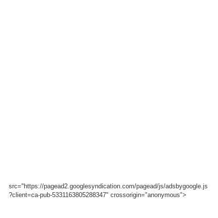
src="https://pagead2.googlesyndication.com/pagead/js/adsbygoogle.js
?client=ca-pub-5331163805288347" crossorigin="anonymous">