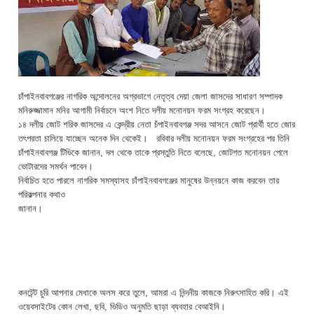
চাঁপাইনবাবগঞ্জের নাগরিক অন্দোলনের অগ্রভাগে নেতৃত্ব দেয়া জেলা জাসদের সাধারণ সম্পাদক
মনিরুজ্জামান মনির আগামী নির্বাচনে অংশ নিতে দলীয় মনোনয়ন ফরম সংগ্রহ করেছেন।
১৪ দলীয় জোট শরিক জাসদের এ কেন্দ্রীয় নেতা চঁপাইনবাবগঞ্জ সদর আসনে জোট প্রার্থী হতে জোর
তৎপরতা চালিয়ে যাচ্ছেন অনেক দিন থেকেই। রবিবার দলীয় মনোনয়ন ফরম সংগ্রহের পর তিনি
চাঁপাইনবাবগঞ্জ টিভিকে জানান, ‌‌‌দল থেকে তাকে প্রস্তুতি নিতে বলেছে, জোটগত মনোনয়ন পেলে
ভোটারদের সমর্থন পাবেন।
নির্বাচিত হতে পারলে নাগরিক সমস্যাসহ চাঁপাইনবাবগঞ্জের মানুষের উন্নয়নে কাজ করবেন তার
পরিকল্পনার কথাও
জানান।
কনটেন্ট চুরি আপনার মেধাকে অলস করে তুলে, আমরা এ নিন্দনীয় কাজকে নিরুৎসাহিত করি। এই
ওয়েবসাইটের কোন লেখা, ছবি, ভিডিও অনুমতি ছাড়া ব্যবহার বেআইনি।