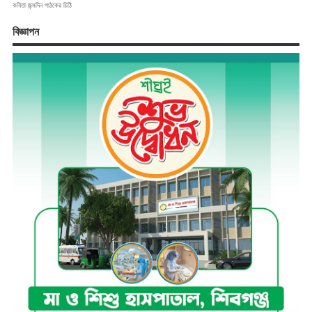
কবিতা
জন্মদিন
পাঠকের চিঠি
বিজ্ঞাপন