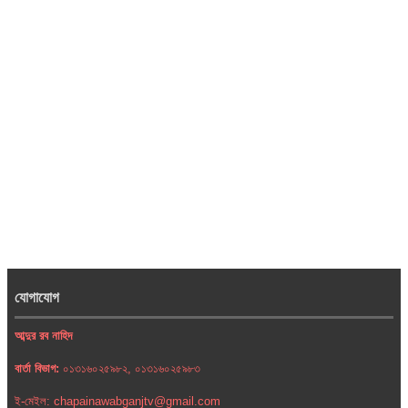
যোগাযোগ
আব্দুর রব নাহিদ
বার্তা বিভাগ:
০১৩১৬০২৫৯৮২, ০১৩১৬০২৫৯৮৩
ই-মেইল: chapainawabganjtv@gmail.com