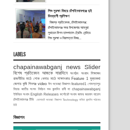
শিশু সুরক্ষা বিষয়ে চাঁপাইনবাবগঞ্জে দুই
দিনব্যাপী প্রশিক্ষণ
নিজস্ব প্রতিবেদক, চাঁপাইনবাবগঞ্জ:
চাঁপাইনবাবগঞ্জ সদর উপজেলার আমনুরা
লুথারেন মিশন হাসপাতাল ট্রেনিং সেন্টারে
শিশু সুরক্ষা ও নিরাপত্তা বিষয়...
LABELS
chapainawabganj news
Slider
বিশেষ প্রতিবেদন
আজকে সারাদিনে
সংগঠন সংবাদ
শিক্ষাঙ্গন
রাজনীতির মাঠে
শোক
খেলার মাঠে
সাক্ষাৎকার
Feature 1
মুক্তকথা
জেলার কৃষি
শিবগঞ্জ
video
ঈদ শুভেচ্ছা বিজ্ঞাপন
featured1
গোমস্তাপুর
ফিচার
জাতীয় সংসদ নির্বাচন
শুভ জন্মদিন রানী মা
chapainawabganj
ইউনিয়ন সংবাদ
English Releases
কর্পোরেট সংবাদ
জাফর জয়নাল
নাচোল
চাঁপাইনবাবগঞ্জ টিভি
ভোলাহাট
শুভেচ্ছা বিজ্ঞাপন
Technology
কবিতা
জন্মদিন
পাঠকের
চিঠি
বিজ্ঞাপন