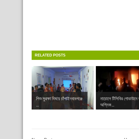
RELATED POSTS
শিশু সুরক্ষা বিষয়ে চাঁপাইনবাবগঞ্জে
নাচোলে টিসিবির গোডাউনে
...
অগ্নিক...