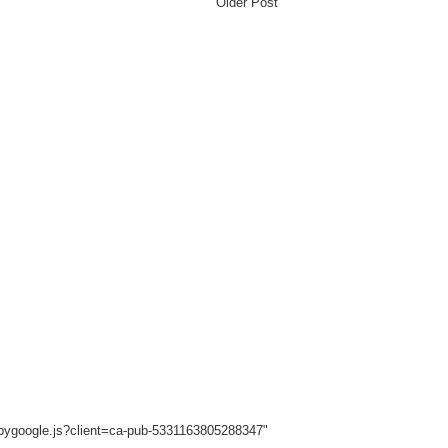
Older Post
sbygoogle.js?client=ca-pub-5331163805288347"