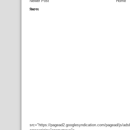
Newer Post
Home
বিজ্ঞাপন
src="https://pagead2.googlesyndication.com/pagead/js/ad