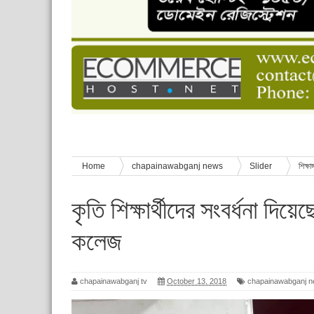
চাঁপাইনবাবগঞ্জে শেষ হয়েছে ৫ দিনের স্কাউট ইউনিট লি
বাংলাদেশ স্কাউটস দিবস পালন
পানি সংকট, কলস নিয়ে বিক্ষোভ
ঈদের শুভেচ্ছা জানিয়েছেন সাবেক ছাত্রলীগ নেতা আবু হ
শিশু সুরক্ষা বিষয়ে চাঁপাইনবাবগঞ্জে দুই দিনব্যাপী প্রশিক্ষ
Home
chapainawabganj news
Slider
শিক্ষা
কলেজ
কৃতি শিক্ষার্থীদের সংবর্ধনা দিয়
কলেজ
chapainawabganj tv
October 13, 2018
chapainawabganj 