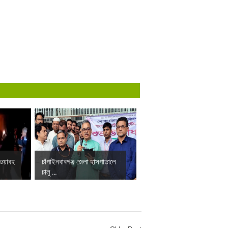
 ভয়াবহ
চাঁপাইনবাবগঞ্জ জেলা হাসপাতালে
চালু ...