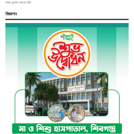
কবিতা
জন্মদিন
পাঠকের চিঠি
বিজ্ঞাপন