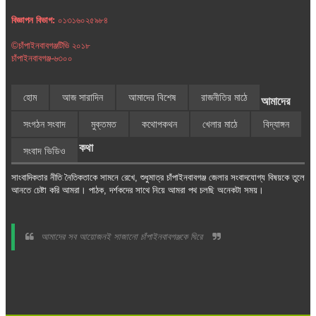
বিজ্ঞাপন বিভাগ:
০১৩১৬০২৫৯৮৪
©চাঁপাইনবাবগঞ্জটিভি ২০১৮
চাঁপাইনবাবগঞ্জ-৬৩০০
হোম
আজ সারাদিন
আমাদের বিশেষ
রাজনীতির মাঠে
আমাদের
সংগঠন সংবাদ
মুক্তমত
কথোপকথন
খেলার মাঠে
বিদ্যাঙ্গন
কথা
সংবাদ ভিডিও
সাংবাদিকতার নীতি নৈতিকতাকে সামনে রেখে, শুধুমাত্র চাঁপাইনবাবগঞ্জ জেলার সংবাদযোগ্য বিষয়কে তুলে
আনতে চেষ্টা করি আমরা। পাঠক, দর্শকদের সাথে নিয়ে আমরা পথ চলছি অনেকটা সময়।
আমাদের সব আয়োজনই সাজানো চাঁপাইনবাবগঞ্জকে ঘিরে