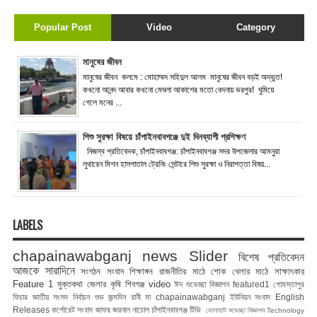
Popular Post
Video
Category
মানুষের জীবন
মানুষের জীবন কলমে : মোহাম্মদ সহিদুল আলম মানুষের জীবন বড়ই অদ্ভুত!
কখনো আনন্দ আবার কখনো মেঘলা আকাশের মতো বেদনায় ভরপুর! ঘুমিয়ে
গেলে মনের ...
শিশু সুরক্ষা বিষয়ে চাঁপাইনবাবগঞ্জে দুই দিনব্যাপী প্রশিক্ষণ
নিজস্ব প্রতিবেদক, চাঁপাইনবাবগঞ্জ: চাঁপাইনবাবগঞ্জ সদর উপজেলার আমনুরা
লুথারেন মিশন হাসপাতাল ট্রেনিং সেন্টারে শিশু সুরক্ষা ও নিরাপত্তা বিষয়...
LABELS
chapainawabganj news
Slider
বিশেষ প্রতিবেদন
আজকে সারাদিনে
সংগঠন সংবাদ
শিক্ষাঙ্গন
রাজনীতির মাঠে
শোক
খেলার মাঠে
সাক্ষাৎকার
Feature 1
মুক্তকথা
জেলার কৃষি
শিবগঞ্জ
video
ঈদ শুভেচ্ছা বিজ্ঞাপন
featured1
গোমস্তাপুর
ফিচার
জাতীয় সংসদ নির্বাচন
শুভ জন্মদিন রানী মা
chapainawabganj
ইউনিয়ন সংবাদ
English
Releases
কর্পোরেট সংবাদ
জাফর জয়নাল
নাচোল
চাঁপাইনবাবগঞ্জ টিভি
ভোলাহাট
শুভেচ্ছা বিজ্ঞাপন
Technology