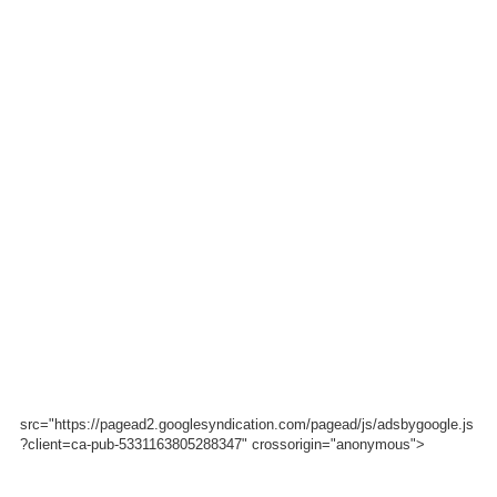
src="https://pagead2.googlesyndication.com/pagead/js/adsbygoogle.js
?client=ca-pub-5331163805288347" crossorigin="anonymous">