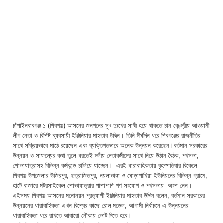
চাঁপাইনবাবগঞ্জ-১ (শিবগঞ্জ) আসনের জনগনের সুখ-দুঃখের সাথী হয়ে থাকতে চান কে›ন্দ্রীয় আওয়ামী
লীগ নেতা ও বিশিষ্ট ব্যবসায়ী ইঞ্জিনিয়ার মাহতাব উদ্দিন। তিনি দীর্ঘদিন ধরে শিবগঞ্জের রাজনীতির
সাথে সক্রিয়ভাবে মাঠে রয়েছেন এবং ব্যক্তিগতভাবে অনেক উন্নয়ন করেছেন।বর্তমান সরকারের
উন্নয়ন ও সাফল্যের কথা তুলে ধরতেই দলীয় নেতাকর্মীদের সাথে নিয়ে উঠান বৈঠক, পথসভা,
শোভাযাত্রাসহ বিভিন্ন কর্মকান্ড চালিয়ে যাচ্ছেন। এরই ধারাবাহিকতায় বৃহস্পতিবার বিকেলে
শিবগঞ্জ উপজেলার উজিরপুর, ছত্রাজিতপুর, নয়লাভাঙ্গা ও ঘোড়াপাখিয়া ইউনিয়নের বিভিন্ন গ্রামে,
হাটে বাজারে মটরসাইকেল শোভাযাত্রার পাশাপাশি গণ সংযোগ ও পথসভায় অংশ নেন।
এইসময় শিবগঞ্জ আসনের মনোনয়ন প্রত্যাশী ইঞ্জিনিয়ার মাহতাব উদ্দিন বলেন, বর্তমান সরকারের
উন্নয়নের ধারাবাহিকতা এখন বিশ্বের কাছে রোল মডেল, আগামী নির্বাচনে এ উন্নয়নের
ধারাবাহিকতা ধরে রাখতে আবারো নৌকায় ভোট দিতে হবে।