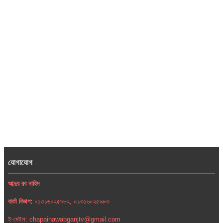
যোগাযোগ
আব্দুর রব নাহিদ
বার্তা বিভাগ:
০১৩১৬০২৫৯৮২, ০১৩১৬০২৫৯৮৩
ই-মেইল: chapainawabganjtv@gmail.com