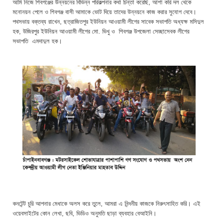
আমি নিজে শিবগঞ্জের উন্নয়নের বিভিন্ন পরিকল্পনার কথা চিন্তা করেছি, আশা করি দল থেকে
মনোনয়ন পেলে ও শিবগঞ্জ বাসী আমাকে ভোট দিয়ে তাদের উন্নয়নে কাজ করার সুযোগ দেবে।
পথসভায় বক্তব্য রাখেন, ছত্রাজিতপুর ইউনিয়ন আওয়ামী লীগের সাবেক সভাপতি অধ্যক্ষ মসিদুল
হক, উজিরপুর ইউনিয়ন আওয়ামী লীগের মো. ভিখু ও শিবগঞ্জ উপজেলা সেচ্ছাসেবক লীগের
সভাপতি এমদাদুল হক।
কনটেন্ট চুরি আপনার মেধাকে অলস করে তুলে, আমরা এ নিন্দনীয় কাজকে নিরুৎসাহিত করি। এই
ওয়েবসাইটের কোন লেখা, ছবি, ভিডিও অনুমতি ছাড়া ব্যবহার বেআইনি।