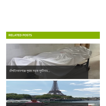
RELATED POSTS
চাঁপাইনবাবগঞ্জে পৃথক সড়ক দূর্ঘটনায়...