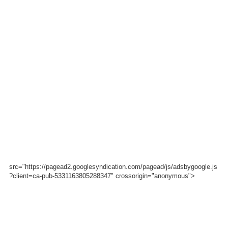
src="https://pagead2.googlesyndication.com/pagead/js/adsbygoogle.js
?client=ca-pub-5331163805288347" crossorigin="anonymous">