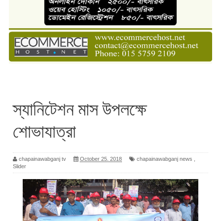
স্যানিটেশন মাস উপলক্ষে
শোভাযাত্রা
chapainawabganj tv
October 25, 2018
chapainawabganj news
,
Slider