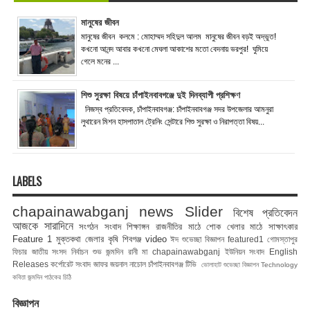
মানুষের জীবন
মানুষের জীবন কলমে : মোহাম্মদ সহিদুল আলম মানুষের জীবন বড়ই অদ্ভুত!
কখনো আনন্দ আবার কখনো মেঘলা আকাশের মতো বেদনায় ভরপুর! ঘুমিয়ে
গেলে মনের ...
শিশু সুরক্ষা বিষয়ে চাঁপাইনবাবগঞ্জে দুই দিনব্যাপী প্রশিক্ষণ
নিজস্ব প্রতিবেদক, চাঁপাইনবাবগঞ্জ: চাঁপাইনবাবগঞ্জ সদর উপজেলার আমনুরা
লুথারেন মিশন হাসপাতাল ট্রেনিং সেন্টারে শিশু সুরক্ষা ও নিরাপত্তা বিষয়...
LABELS
chapainawabganj news
Slider
বিশেষ প্রতিবেদন
আজকে সারাদিনে
সংগঠন সংবাদ
শিক্ষাঙ্গন
রাজনীতির মাঠে
শোক
খেলার মাঠে
সাক্ষাৎকার
Feature 1
মুক্তকথা
জেলার কৃষি
শিবগঞ্জ
video
ঈদ শুভেচ্ছা বিজ্ঞাপন
featured1
গোমস্তাপুর
ফিচার
জাতীয় সংসদ নির্বাচন
শুভ জন্মদিন রানী মা
chapainawabganj
ইউনিয়ন সংবাদ
English
Releases
কর্পোরেট সংবাদ
জাফর জয়নাল
নাচোল
চাঁপাইনবাবগঞ্জ টিভি
ভোলাহাট
শুভেচ্ছা বিজ্ঞাপন
Technology
কবিতা
জন্মদিন
পাঠকের চিঠি
বিজ্ঞাপন