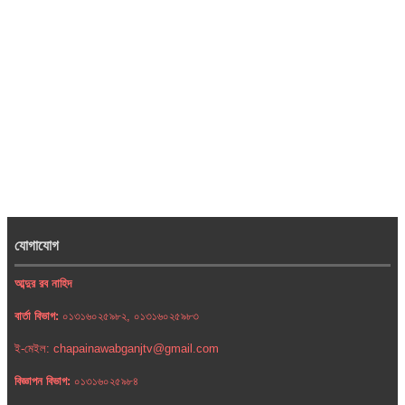
যোগাযোগ
আব্দুর রব নাহিদ
বার্তা বিভাগ:
০১৩১৬০২৫৯৮২, ০১৩১৬০২৫৯৮৩
ই-মেইল: chapainawabganjtv@gmail.com
বিজ্ঞাপন বিভাগ:
০১৩১৬০২৫৯৮৪