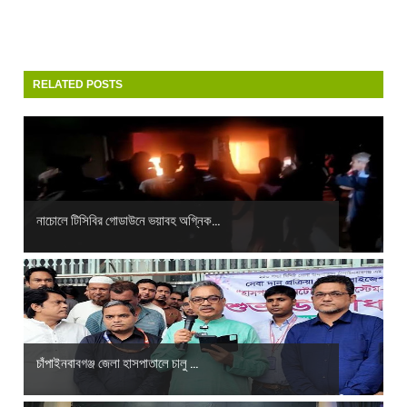
RELATED POSTS
নাচোলে টিসিবির গোডাউনে ভয়াবহ অগ্নিক...
চাঁপাইনবাবগঞ্জ জেলা হাসপাতালে চালু ...