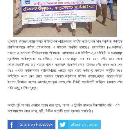
‘টেকসই উন্নয়ন,স্বাস্থ্যসম্মত স্যানিটেশন’-প্রতিপাদ্যে জাতীয় স্যানিটেশন মাস অক্টোবর উপলক্ষে
চাঁপাইনবাবগঞ্জে বর্ণাঢ্য শোভাযাত্রা ও সমাবেশ অনুষ্ঠিত হয়েছে। বৃহস্পতিবার (২৫অক্টোবর)
সকালে এ উপলক্ষে চাঁপাইনবাবগঞ্জ পৌরসভার আয়োজনে এবং ইউজিপ-৩,এলজিইডি ও জনস্বাস্থ্য
প্রকৌশল অধিদপ্তরের সহযোগিতায় শহরে শোভাযাত্রা বের করা হয়। পৌর ভবন থেকে
শোভাযাত্রাটি বের হয়ে শহরের প্রধান সড়কগুলি প্রদক্ষিণ শেষে আবারও পৌর ভবনে এসে শেষ
হয়। এখানে স্বাস্থ্যসম্মত স্যানিটেশনের গুরুত্ব তুলে ধরতে সংক্ষিপ্ত সমাবেশ অনুষ্ঠিত হয়।
কর্মসূচীতে অংশ নেন মেয়র নজরুল ইসলাম,কাউন্সিলর মতিউর রহমান,আব্দুল বারেক,মইদুল
ইসলাম,জিয়াউর রহমান আরমান,মাসকুরা বেগম,পৌর নির্বাহী প্রকৌশলী সাদিকুল ইসলাম পৌর
সচিব মামুনুর রশিদ প্রমুখ।
কনটেন্ট চুরি আপনার মেধাকে অলস করে তুলে, আমরা এ নিন্দনীয় কাজকে নিরুৎসাহিত করি। এই
ওয়েবসাইটের কোন লেখা, ছবি, ভিডিও অনুমতি ছাড়া ব্যবহার বেআইনি।
Share on Facebook
Share on Twitter