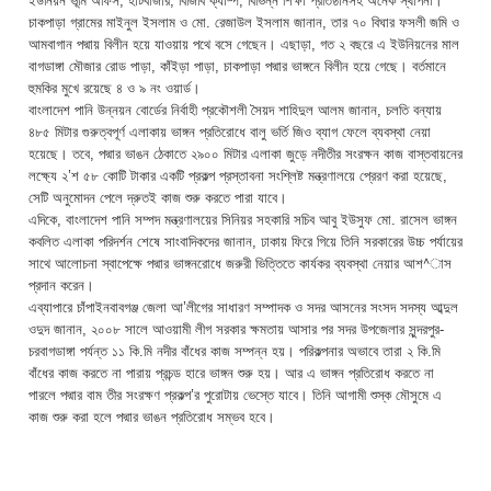
ইউনিয়ন ভূমি অফিস, হাটবাজার, বিজিবি ক্যাম্প, বিভিন্ন শিক্ষা প্রতিষ্ঠানসহ অনেক স্থাপনা।
চাকপাড়া গ্রামের মাইনুল ইসলাম ও মো. রেজাউল ইসলাম জানান, তার ৭০ বিঘার ফসলী জমি ও
আমবাগান পদ্মায় বিলীন হয়ে যাওয়ায় পথে বসে গেছেন। এছাড়া, গত ২ বছরে এ ইউনিয়নের মাল
বাগডাঙ্গা মৌজার রোড পাড়া, কাঁইড়া পাড়া, চাকপাড়া পদ্মার ভাঙ্গনে বিলীন হয়ে গেছে। বর্তমানে
হুমকির মুখে রয়েছে ৪ ও ৯ নং ওয়ার্ড।
বাংলাদেশ পানি উন্নয়ন বোর্ডের নির্বাহী প্রকৌশলী সৈয়দ শাহিদুল আলম জানান, চলতি বন্যায়
৪৮৫ মিটার গুরুত্বপূর্ণ এলাকায় ভাঙ্গন প্রতিরোধে বালু ভর্তি জিও ব্যাগ ফেলে ব্যবস্থা নেয়া
হয়েছে। তবে, পদ্মার ভাঙন ঠেকাতে ২৯০০ মিটার এলাকা জুড়ে নদীতীর সংরক্ষন কাজ বাস্তবায়নের
লক্ষ্যে ২’শ ৫৮ কোটি টাকার একটি প্রকল্প প্রস্তাবনা সংশ্লিষ্ট মন্ত্রণালয়ে প্রেরণ করা হয়েছে,
সেটি অনুমোদন পেলে দ্রুতই কাজ শুরু করতে পারা যাবে।
এদিকে, বাংলাদেশ পানি সম্পদ মন্ত্রণালয়ের সিনিয়র সহকারি সচিব আবু ইউসুফ মো. রাসেল ভাঙ্গন
কবলিত এলাকা পরিদর্শন শেষে সাংবাদিকদের জানান, ঢাকায় ফিরে গিয়ে তিনি সরকারের উচ্চ পর্যায়ের
সাথে আলোচনা স্বাপেক্ষে পদ্মার ভাঙ্গনরোধে জরুরী ভিত্তিতে কার্যকর ব্যবস্থা নেয়ার আশ^াস
প্রদান করেন।
এব্যাপারে চাঁপাইনবাবগঞ্জ জেলা আ’লীগের সাধারণ সম্পাদক ও সদর আসনের সংসদ সদস্য আব্দুল
ওদুদ জানান, ২০০৮ সালে আওয়ামী লীগ সরকার ক্ষমতায় আসার পর সদর উপজেলার সুন্দরপুর-
চরবাগডাঙ্গা পর্যন্ত ১১ কি.মি নদীর বাঁধের কাজ সম্পন্ন হয়। পরিকল্পনার অভাবে তারা ২ কি.মি
বাঁধের কাজ করতে না পারায় প্রচন্ড হারে ভাঙ্গন শুরু হয়। আর এ ভাঙ্গন প্রতিরোধ করতে না
পারলে পদ্মার বাম তীর সংরক্ষণ প্রকল্প’র পুরোটায় ভেস্তে যাবে। তিনি আগামী শুস্ক মৌসুমে এ
কাজ শুরু করা হলে পদ্মার ভাঙন প্রতিরোধ সম্ভব হবে।