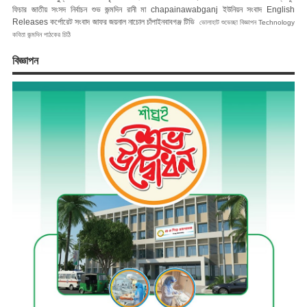
ফিচার
জাতীয় সংসদ নির্বাচন
শুভ জন্মদিন রানী মা
chapainawabganj
ইউনিয়ন সংবাদ
English
Releases
কর্পোরেট সংবাদ
জাফর জয়নাল
নাচোল
চাঁপাইনবাবগঞ্জ টিভি
ভোলাহাট
শুভেচ্ছা বিজ্ঞাপন
Technology
কবিতা
জন্মদিন
পাঠকের চিঠি
বিজ্ঞাপন