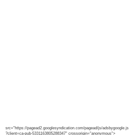
src="https://pagead2.googlesyndication.com/pagead/js/adsbygoogle.js
?client=ca-pub-5331163805288347" crossorigin="anonymous">