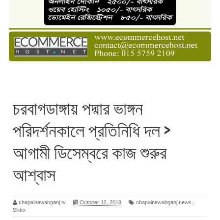
চরবাগডাঙ্গায় পদ্মার ভাঙ্গন
পরিদর্শনকালে প্রতিনিধি দল >
আগামী ডিসেম্বরে কাজ শুরুর
আশ্বাস
chapainawabganj tv
October 12, 2018
chapainawabganj news
,
Slider