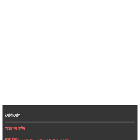
যোগাযোগ
আব্দুর রব নাহিদ
বার্তা বিভাগ:
০১৩১৬০২৫৯৮২, ০১৩১৬০২৫৯৮৩