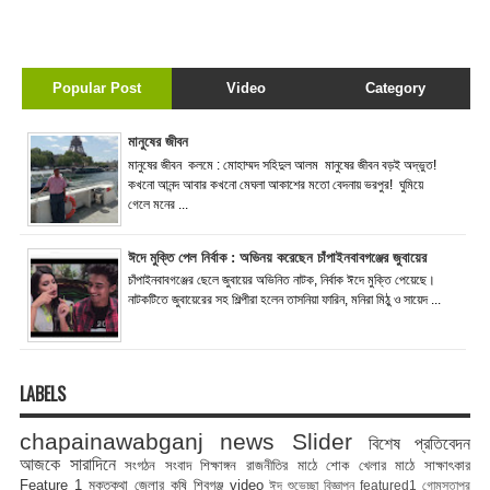
Popular Post
Video
Category
মানুষের জীবন
মানুষের জীবন কলমে : মোহাম্মদ সহিদুল আলম মানুষের জীবন বড়ই অদ্ভুত!
কখনো আনন্দ আবার কখনো মেঘলা আকাশের মতো বেদনায় ভরপুর! ঘুমিয়ে
গেলে মনের ...
ঈদে মুক্তি পেল নির্বাক : অভিনয় করেছেন চাঁপাইনবাবগঞ্জের জুবায়ের
চাঁপাইনবাবগঞ্জের ছেলে জুবায়ের অভিনিত নাটক, নির্বাক ঈদে মুক্তি পেয়েছে।
নাটকটিতে জুবায়েরের সহ শিল্পীরা হলেন তাসনিয়া ফারিন, মনিরা মিঠু ও সায়েদ ...
LABELS
chapainawabganj news
Slider
বিশেষ প্রতিবেদন
আজকে সারাদিনে
সংগঠন সংবাদ
শিক্ষাঙ্গন
রাজনীতির মাঠে
শোক
খেলার মাঠে
সাক্ষাৎকার
Feature 1
মুক্তকথা
জেলার কৃষি
শিবগঞ্জ
video
ঈদ শুভেচ্ছা বিজ্ঞাপন
featured1
গোমস্তাপুর