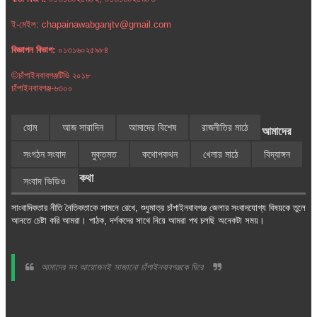
ই-মেইল: chapainawabganjtv@gmail.com
বিজ্ঞাপন বিভাগ:
০১৩১৬০২৫৯৮৪
©চাঁপাইনবাবগঞ্জটিভি ২০১৮
চাঁপাইনবাবগঞ্জ-৬৩০০
হোম
আজ সারাদিন
আমাদের বিশেষ
রাজনীতির মাঠে
আমাদের
সংগঠন সংবাদ
মুক্তমত
কথোপকথন
খেলার মাঠে
বিদ্যাঙ্গন
কথা
সংবাদ ভিডিও
সাংবাদিকতার নীতি নৈতিকতাকে সামনে রেখে, শুধুমাত্র চাঁপাইনবাবগঞ্জ জেলার সংবাদযোগ্য বিষয়কে তুলে
আনতে চেষ্টা করি আমরা। পাঠক, দর্শকদের সাথে নিয়ে আমরা পথ চলছি অনেকটা সময়।
আমাদের সব আয়োজনই সাজানো চাঁপাইনবাবগঞ্জকে ঘিরে