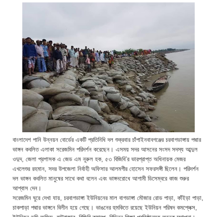
বাংলাদেশ পানি উন্নয়ন বোর্ডের একটি প্রতিনিধি দল শুক্রবার চাঁপাইনবাবগঞ্জের চরবাগডাঙ্গায় পদ্মার
ভাঙ্গন কবলিত এলাকা সরেজমিন পরিদর্শন করেছেন। এসময় সদর আসনের সংসদ সদস্য আব্দুল
ওদুদ, জেলা প্রশাসক এ জেড এম নূরুল হক, ৫৩ বিজিবি’র ভারপ্রাপ্ত অধিনায়ক মেজর
এখলেশুর রহমান, সদর উপজেলা নির্বাহী অফিসার আলমগীর হোসেন সফরসঙ্গী ছিলেন। পরিদর্শন
দল ভাঙ্গন কবলিত মানুষের সাথে কথা বলেন এবং ভাঙ্গনরোধে আগামী ডিসেম্বরে কাজ শুরুর
আশ্বাস দেন।
সরেজমিন ঘুরে দেখা যায়, চরবাগডাঙ্গা ইউনিয়নের মাল বাগডাঙ্গা মৌজার রোড পাড়া, কাঁইড়া পাড়া,
চাকপাড়া পদ্মার ভাঙ্গনে বিলীন হয়ে গেছে। ভাঙনের হুমকিতে রয়েছে ইউনিয়ন পরিষদ কমপ্লেক্স,