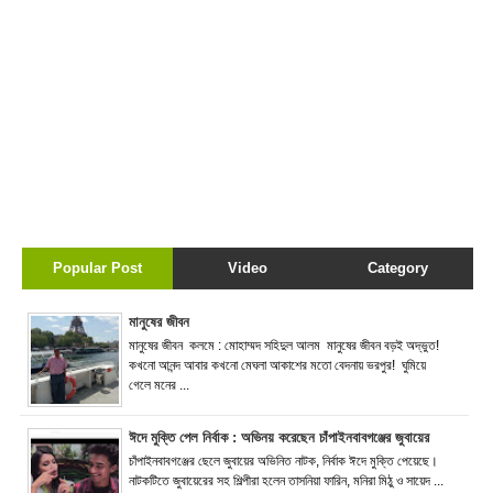
Popular Post
Video
Category
মানুষের জীবন
মানুষের জীবন কলমে : মোহাম্মদ সহিদুল আলম মানুষের জীবন বড়ই অদ্ভুত!
কখনো আনন্দ আবার কখনো মেঘলা আকাশের মতো বেদনায় ভরপুর! ঘুমিয়ে
গেলে মনের ...
ঈদে মুক্তি পেল নির্বাক : অভিনয় করেছেন চাঁপাইনবাবগঞ্জের জুবায়ের
চাঁপাইনবাবগঞ্জের ছেলে জুবায়ের অভিনিত নাটক, নির্বাক ঈদে মুক্তি পেয়েছে।
নাটকটিতে জুবায়েরের সহ শিল্পীরা হলেন তাসনিয়া ফারিন, মনিরা মিঠু ও সায়েদ ...