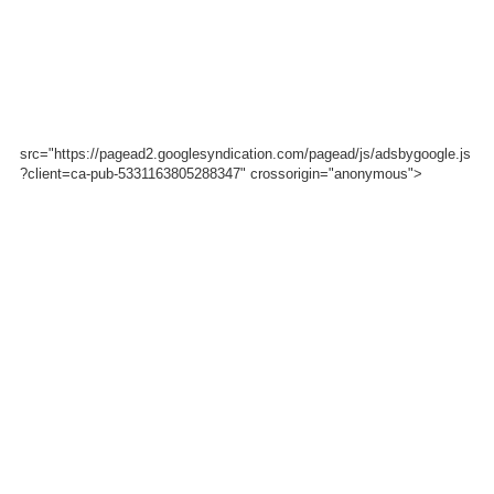
src="https://pagead2.googlesyndication.com/pagead/js/adsbygoogle.js
?client=ca-pub-5331163805288347" crossorigin="anonymous">