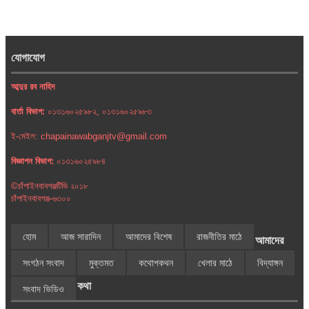
যোগাযোগ
আব্দুর রব নাহিদ
বার্তা বিভাগ:
০১৩১৬০২৫৯৮২, ০১৩১৬০২৫৯৮৩
ই-মেইল: chapainawabganjtv@gmail.com
বিজ্ঞাপন বিভাগ:
০১৩১৬০২৫৯৮৪
©চাঁপাইনবাবগঞ্জটিভি ২০১৮
চাঁপাইনবাবগঞ্জ-৬৩০০
হোম
আজ সারাদিন
আমাদের বিশেষ
রাজনীতির মাঠে
আমাদের
সংগঠন সংবাদ
মুক্তমত
কথোপকথন
খেলার মাঠে
বিদ্যাঙ্গন
কথা
সংবাদ ভিডিও