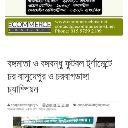
বঙ্গমাতা ও বঙ্গবন্ধু ফুটবল টুর্ণামেন্টে
চর বাসুদেপুর ও চরবাগডাঙ্গা
চ্যাম্পিয়ন
chapainawabganj tv
August 02, 2018
chapainawabganj news
,
আজকে সারাদিনে
,
খেলার মাঠে
,
বিশেষ প্রতিবেদন