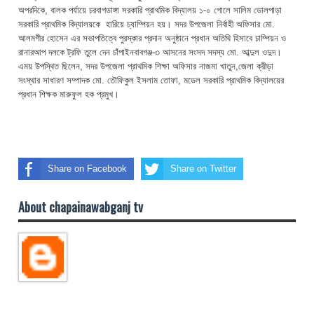
অপরদিকে, বালক পর্যায়ে চরবাগডাঙ্গা সরকারি প্রাথমিক বিদ্যালয় ১-০ গোলে সালিম ডোলপাড়া
সরকারি প্রাথমিক বিদ্যালয়কে হারিয়ে চ্যাম্পিয়ন হয়। সদর উপজেলা নির্বাহী অফিসার মো.
আলমগীর হোসেন এর সভাপতিত্বে পুরস্কার প্রদান অনুষ্ঠানে প্রধান অতিথি হিসাবে চাম্পিয়ন ও
রানারআপ দলকে ট্রফি তুলে দেন চাঁপাইনবাবগঞ্জ-৩ আসনের সংসদ সদস্য মো. আব্দুল ওদুদ।
এময় উপস্থিত ছিলেন, সদর উপজেলা প্রাথমিক শিক্ষা অফিসার নাজমা খাতুন,জেলা ক্রীড়া
সংস্থার সাধারণ সম্পাদক মো. তৌফিকুল ইসলাম তোফা, মডেল সরকারি প্রাথমিক বিদ্যালয়ের
প্রধান শিক্ষক মারুফুল হক প্রমুখ।
Share on Facebook
Share on Twitter
About chapainawabganj tv