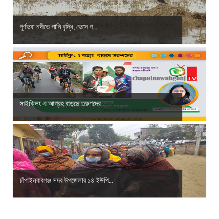
পূর্ণভবা নদীতে পানি বৃদ্ধি, ভেসে গ...
সাইক্লিং এ আগ্রহ বাড়ছে তরুণদের
চাঁপাইনবাবগঞ্জ সদর উপজেলার ১৪ ইউপি...