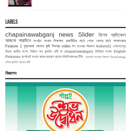
LABELS
chapainawabganj news
Slider
বিশেষ প্রতিবেদন
আজকে সারাদিনে
সংগঠন সংবাদ
শিক্ষাঙ্গন
রাজনীতির মাঠে
শোক
খেলার মাঠে
সাক্ষাৎকার
Feature 1
মুক্তকথা
জেলার কৃষি
শিবগঞ্জ
video
ঈদ শুভেচ্ছা বিজ্ঞাপন
featured1
গোমস্তাপুর
ফিচার
জাতীয় সংসদ নির্বাচন
শুভ জন্মদিন রানী মা
chapainawabganj
ইউনিয়ন সংবাদ
English
Releases
কর্পোরেট সংবাদ
জাফর জয়নাল
নাচোল
চাঁপাইনবাবগঞ্জ টিভি
ভোলাহাট
শুভেচ্ছা বিজ্ঞাপন
Technology
কবিতা
জন্মদিন
পাঠকের চিঠি
বিজ্ঞাপন