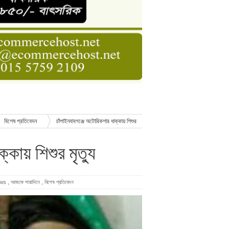
াসনাত সুমন
ণ
াওয়া ভ্যানচালকের মরদেহ উদ্ধার
বিশেষ প্রতিবেদন
চাঁপাইনবাবগঞ্জে অটোরিকশার ধাক্কায় শিশুর
্কায় শিশুর মৃত্যু
ews
,
আজকে সারাদিনে
,
বিশেষ প্রতিবেদন