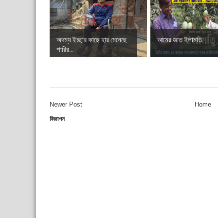
অদম্য ইচ্ছার কাছে হার মেনেছে
আমের জাত ইলামতি
শারির...
Newer Post
Home
বিজ্ঞাপন