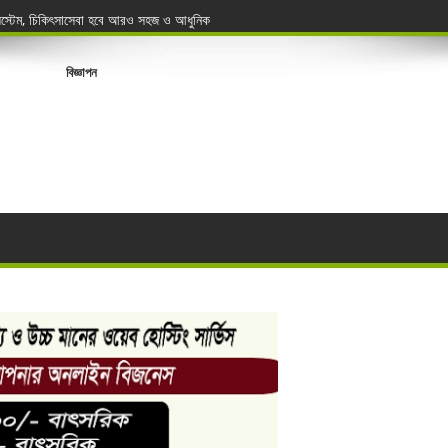
সিস্টেম, চিকিৎসাসেবা হবে আরও সহজ ও আধুনিক
বিজ্ঞাপন
্থলবন্দর থেকে ৮৪ মেট্রিক টন বাসমতি চােল জব্দ
র মৃত্যু
রণ
যবসায়ীদের
োয়ারুল বিজয়ী
ডার বেসিক কোর্স