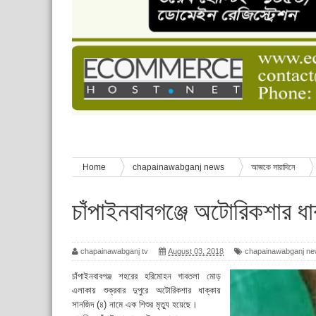
পানি সংকট, কলস নিয়ে বিক্ষোভ
ঈদের শুভেচ্ছা জানিয়েছেন সাবেক ছাত্রলীগ নেতা আবু হ
শিশু সুরক্ষা বিষয়ে চাঁপাইনবাবগঞ্জে দুই দিনব্যাপী প্রশিক্ষ
মানুষের জীবন
নাচোলে টিসিবির গোডাউনে ভয়াবহ অগ্নিকাণ্ড, ঝলসে য
Home
chapainawabganj news
আজকে সারাদিনে
মৃত্যু
চাঁপাইনবাবগঞ্জে অটোরিকশার ধাক
chapainawabganj tv
August 03, 2018
chapainawabganj n
চাঁপাইনবাবগঞ্জ শহরের হরিমোহন গাবতলা মোড়
এলাকায় শুক্রবার দুপুরে অটোরিকশার ধাক্কায়
সানজিদ (৪) নামে এক শিশুর মৃত্যু হয়েছে।