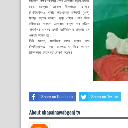
সানজিদ চাঁপাইনবাবগঞ্জ পৌর এলাকার স্কুল-কলেজ
রোড মহল্লার তহুরুল ইসলামের ছেলে।
চাঁপাইনবাবগঞ্জ থানার ভারপ্রাপ্ত কর্মকর্তা (ওসি)
মনজুর রহমান জানান, দুপুর পৌনে ১২টার দিকে
হরিমোহন গাবতলা এলাকায় রাস্তা পার হচ্ছিল
সানজিদ। এসময় একটি অটোরিকশার ধাক্কায় সে
গুরুতর আহত হয়।
তিনি জানান, স্থানীয়রা তাকে উদ্ধার করে
চাঁপাইনবাবগঞ্জ সদর হাসপাতালে নিয়ে আসলে
চিকিৎসকরা তাকে মৃত ঘোষণা করেন।
Share on Facebook
Share on Twitter
About chapainawabganj tv