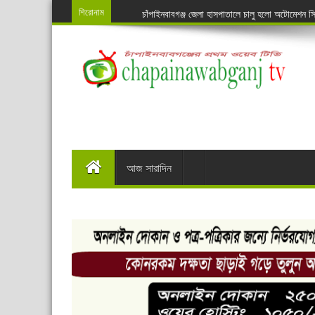
শিরোনাম
চাঁপাইনবাবগঞ্জ জেলা হাসপাতালে চালু হলো অটোমেশন 
চাঁপাইনবাবগঞ্জে শেষ হয়েছে লালন স্মরনোৎসব ও সাধুসঙ্গ
নাচোলে ৫৪তম জাতীয় সমবায় দিবস পালিত
প্রায় দেড় কোটি টাকা জাফরি ফাঁকি রোধ: সোনামসজিদ স
পাশেই শোধনাগার, তবুও খোলা জায়গায় ময়লার স্তুপ
সাংবাদিক জোবদুল হকের দাফন সম্পন্ন
স্কাউট সদস্যদের দুদিনের অ্যাডভেঞ্চার গ্রুপ ক্যাম্প
চাঁপাইনবাবগঞ্জে পৃথক সড়ক দূর্ঘটনায় বাবা-ছেলেসহ ৪ জনে
আজ সারাদিন
গোমস্তাপুরে শিক্ষার্থীর মাঝে বৃত্তি ও বাইসাইকেল বিত
কানসাটে চাঙ্গা আমের বাজার,মোড় ঘুরেছে আম চাষী ও ব্
ঝিলিম ইউনিয়নের বাজেট ঘোষনা
শিবগঞ্জ উপজেলায় ফের চেয়ারম্যান সৈয়দ নজরুল ইসলাম
নাচোলে কাদের, গোমস্তাপুরে আশরাফ ও ভোলাহাটে আন
চাঁপাইনবাবগঞ্জে শেষ হয়েছে ৫ দিনের স্কাউট ইউনিট লি
বাংলাদেশ স্কাউটস দিবস পালন