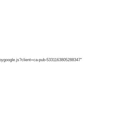
sbygoogle.js?client=ca-pub-5331163805288347"