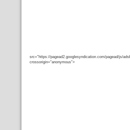
src="https://pagead2.googlesyndication.com/pagead/js/ad
crossorigin="anonymous">