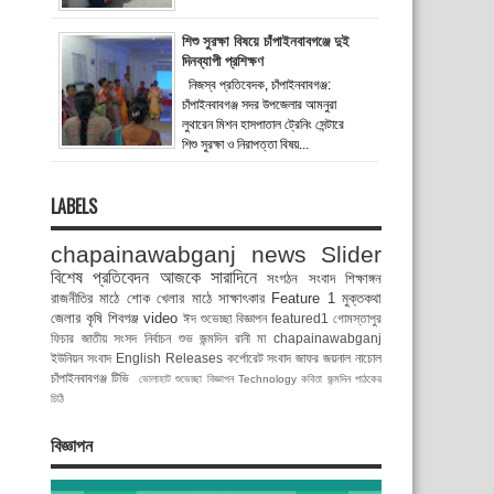
শিশু সুরক্ষা বিষয়ে চাঁপাইনবাবগঞ্জে দুই
দিনব্যাপী প্রশিক্ষণ
নিজস্ব প্রতিবেদক, চাঁপাইনবাবগঞ্জ:
চাঁপাইনবাবগঞ্জ সদর উপজেলার আমনুরা
লুথারেন মিশন হাসপাতাল ট্রেনিং সেন্টারে
শিশু সুরক্ষা ও নিরাপত্তা বিষয়...
LABELS
chapainawabganj news
Slider
বিশেষ প্রতিবেদন
আজকে সারাদিনে
সংগঠন সংবাদ
শিক্ষাঙ্গন
রাজনীতির মাঠে
শোক
খেলার মাঠে
সাক্ষাৎকার
Feature 1
মুক্তকথা
জেলার কৃষি
শিবগঞ্জ
video
ঈদ শুভেচ্ছা বিজ্ঞাপন
featured1
গোমস্তাপুর
ফিচার
জাতীয় সংসদ নির্বাচন
শুভ জন্মদিন রানী মা
chapainawabganj
ইউনিয়ন সংবাদ
English Releases
কর্পোরেট সংবাদ
জাফর জয়নাল
নাচোল
চাঁপাইনবাবগঞ্জ টিভি
ভোলাহাট
শুভেচ্ছা বিজ্ঞাপন
Technology
কবিতা
জন্মদিন
পাঠকের
চিঠি
বিজ্ঞাপন