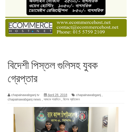
বিদেশী পিস্তল গুলিসহ যুবক
গ্রেপ্তার
chapainawabganj tv
April 28, 2018
chapainawabganj
,
chapainawabganj news
,
আজকে সারাদিনে
,
বিশেষ প্রতিবেদন