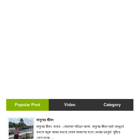
Popular Post
Video
Category
মানুষের জীবন
মানুষের জীবন কলমে : মোহাম্মদ সহিদুল আলম মানুষের জীবন বড়ই অদ্ভুত!
কখনো আনন্দ আবার কখনো মেঘলা আকাশের মতো বেদনায় ভরপুর! ঘুমিয়ে
গেলে মনের ...