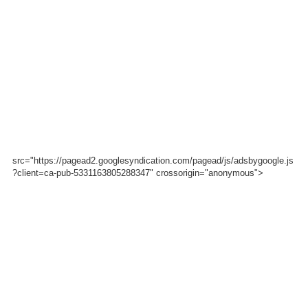
src="https://pagead2.googlesyndication.com/pagead/js/adsbygoogle.js
?client=ca-pub-5331163805288347" crossorigin="anonymous">