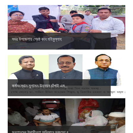
সদর উপজেলায় শ্রেষ্ঠ কাব মহিবুল্লাহ
কর্মসংস্থান সুশাসন উন্নয়ন চাঁপাই এম...
সন্তানদের উদাসীনতা অভিমানে ঘরছাড়া ব...