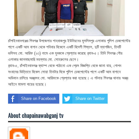
চাঁপাইনবাবগঞ্জের শিবগঞ্জ উপজেলার শাহবাজপুর ইউনিয়নের মুসলিমপুর এলাকায় পুলিশ চেকপোস্টের
পাশে একটি আম বাগান থেকে শনিবার বিকেলে একটি বিদেশী পিস্তল, দুটি ম্যাগজিন, তিনটি
গুলিসহ মো. আরিফ (২৩) নামে এক যুবককে গ্রেপ্তার করেছে র‌্যাব-৫। তিনি শিবগঞ্জ পৌর
এলাকার জালমাছমারি মহল্লার মো. সোহরুলের ছেলে।
র‌্যাব-৫, চাঁপাইনবাবগঞ্জ ক্যাম্প থেকে পাঠানো এক প্রেস বিজ্ঞপ্তি থেকে জানা যায়, গোপন
সংবাদের ভিত্তিতে বিকেল সোয়া তিনটার দিকে পুলিশ চেকপোস্টের পাশে একটি আম বাগানে
অভিযান চালিয়ে অস্ত্রসহ মো. আরিফকে গ্রেপ্তার করা হয়েছে। এ গটনায় শিবগঞ্জ থানায় অস্ত্র
আইনে মামলা দায়ের হয়েছে।
Share on Facebook
Share on Twitter
About chapainawabganj tv