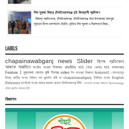
শিশু সুরক্ষা বিষয়ে চাঁপাইনবাবগঞ্জে দুই দিনব্যাপী প্রশিক্ষণ
নিজস্ব প্রতিবেদক, চাঁপাইনবাবগঞ্জ: চাঁপাইনবাবগঞ্জ সদর উপজেলার আমনুরা
লুথারেন মিশন হাসপাতাল ট্রেনিং সেন্টারে শিশু সুরক্ষা ও নিরাপত্তা বিষয়...
LABELS
chapainawabganj news
Slider
বিশেষ প্রতিবেদন
আজকে সারাদিনে
সংগঠন সংবাদ
শিক্ষাঙ্গন
রাজনীতির মাঠে
শোক
খেলার মাঠে
সাক্ষাৎকার
Feature 1
মুক্তকথা
জেলার কৃষি
শিবগঞ্জ
video
ঈদ শুভেচ্ছা বিজ্ঞাপন
featured1
গোমস্তাপুর
ফিচার
জাতীয় সংসদ নির্বাচন
শুভ জন্মদিন রানী মা
chapainawabganj
ইউনিয়ন সংবাদ
English
Releases
কর্পোরেট সংবাদ
জাফর জয়নাল
নাচোল
চাঁপাইনবাবগঞ্জ টিভি
ভোলাহাট
শুভেচ্ছা বিজ্ঞাপন
Technology
কবিতা
জন্মদিন
পাঠকের চিঠি
বিজ্ঞাপন