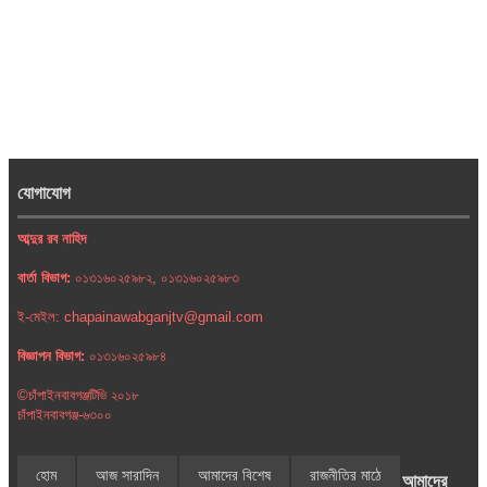
যোগাযোগ
আব্দুর রব নাহিদ
বার্তা বিভাগ:
০১৩১৬০২৫৯৮২, ০১৩১৬০২৫৯৮৩
ই-মেইল: chapainawabganjtv@gmail.com
বিজ্ঞাপন বিভাগ:
০১৩১৬০২৫৯৮৪
©চাঁপাইনবাবগঞ্জটিভি ২০১৮
চাঁপাইনবাবগঞ্জ-৬৩০০
হোম
আজ সারাদিন
আমাদের বিশেষ
রাজনীতির মাঠে
আমাদের