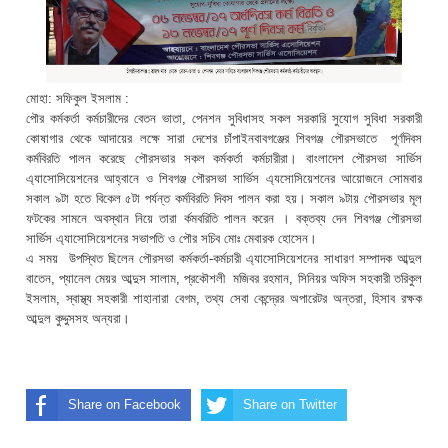
মোহা: সফিকুল ইসলাম :
পৌর কর্মকর্তা কর্মচারীদের বেতন ভাতা, পেনশন সুবিধাসহ সকল সরকারি সুযোগ সুবিধা সরকারী
কোষাগার থেকে আদায়ের লক্ষে সারা দেশের চাঁপাইনবাবগঞ্জের শিবগঞ্জ পৌরসভাতে পূর্ণদিবস
কর্মবিরতি পালন করেছে পৌরসভার সকল কর্মকর্তা কর্মচারীরা। বাংলাদেশ পৌরসভা সার্ভিস
এ্যাসোসিয়েশনের আহ্বানে ও শিবগঞ্জ পৌরসভা সার্ভিস এ্যসোসিয়েশনের আয়োজনে সোমবার
সকাল ৯টা হতে বিকেল ৫টা পর্যন্ত কর্মবিরতি দিবস পালন করা হয়। সকাল ৯টায় পৌরসভার মূল
ফটকের সামনে অবস্থান নিয়ে তারা র্কমবরিতি পালন করেন । বক্তব্য দেন শিবগঞ্জ পৌরসভা
সার্ভিস এ্যাসোসিয়েশনের সভাপতি ও পৌর সচিব মোঃ মেবারক হোসেন।
এ সময় উপস্থিত ছিলেন পৌরসভা কর্মকর্তা-কর্মচারী এ্যাসোসিয়েশনের সাধারণ সম্পাদক আব্দুল
বাতেন, প্যানেল মেয়র আব্দুস সালাম, প্রকৌশলী মজিবর রহমান, সিনিয়র অফিস সহকারী তরিকুল
ইসলাম, স্বাস্থ্য সহকারী শাহানারা বেগম, তথ্য সেবা কেন্দ্রের অপারেটর অন্তরা, হিসাব রক্ষক
আব্দুল কুদ্দুসসহ অন্যরা।
Share on Facebook
Share on Twitter