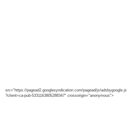
src="https://pagead2.googlesyndication.com/pagead/js/adsbygoogle.js
?client=ca-pub-5331163805288347" crossorigin="anonymous">