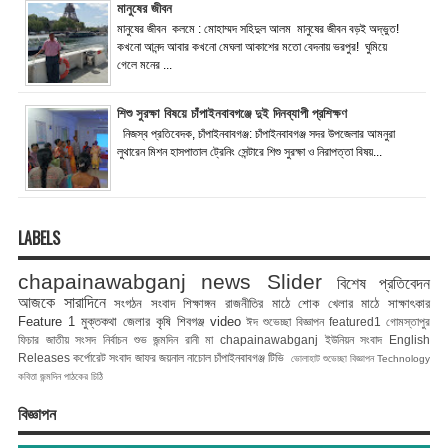
মানুষের জীবন
মানুষের জীবন কলমে : মোহাম্মদ সহিদুল আলম মানুষের জীবন বড়ই অদ্ভুত!
কখনো আনন্দ আবার কখনো মেঘলা আকাশের মতো বেদনায় ভরপুর! ঘুমিয়ে
গেলে মনের ...
শিশু সুরক্ষা বিষয়ে চাঁপাইনবাবগঞ্জে দুই দিনব্যাপী প্রশিক্ষণ
নিজস্ব প্রতিবেদক, চাঁপাইনবাবগঞ্জ: চাঁপাইনবাবগঞ্জ সদর উপজেলার আমনুরা
লুথারেন মিশন হাসপাতাল ট্রেনিং সেন্টারে শিশু সুরক্ষা ও নিরাপত্তা বিষয়...
LABELS
chapainawabganj news
Slider
বিশেষ প্রতিবেদন
আজকে সারাদিনে
সংগঠন সংবাদ
শিক্ষাঙ্গন
রাজনীতির মাঠে
শোক
খেলার মাঠে
সাক্ষাৎকার
Feature 1
মুক্তকথা
জেলার কৃষি
শিবগঞ্জ
video
ঈদ শুভেচ্ছা বিজ্ঞাপন
featured1
গোমস্তাপুর
ফিচার
জাতীয় সংসদ নির্বাচন
শুভ জন্মদিন রানী মা
chapainawabganj
ইউনিয়ন সংবাদ
English
Releases
কর্পোরেট সংবাদ
জাফর জয়নাল
নাচোল
চাঁপাইনবাবগঞ্জ টিভি
ভোলাহাট
শুভেচ্ছা বিজ্ঞাপন
Technology
কবিতা
জন্মদিন
পাঠকের চিঠি
বিজ্ঞাপন