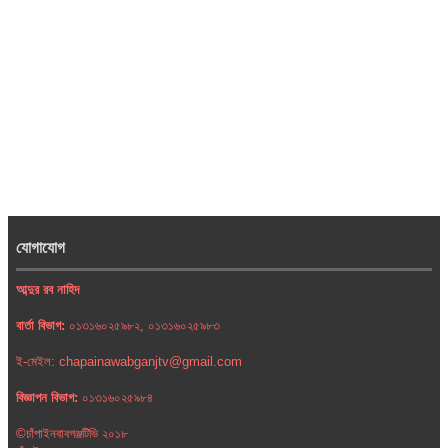
যোগাযোগ
আব্দুর রব নাহিদ
বার্তা বিভাগ:
০১৩১৬০২৫৯৮২, ০১৩১৬০২৫৯৮৩
ই-মেইল: chapainawabganjtv@gmail.com
বিজ্ঞাপন বিভাগ:
০১৩১৬০২৫৯৮৪
©চাঁপাইনবাবগঞ্জটিভি ২০১৮