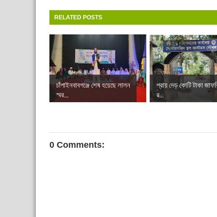
RELATED POSTS
চাঁপাইনবাবগঞ্জে শেষ হয়েছে লালন
প্রায় দেড় কোটি টাকা জাফর
স্মর...
র...
0 Comments: