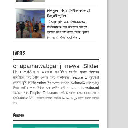
শিশু সুরক্ষা বিষয়ে চাঁপাইনবাবগঞ্জে দুই
দিনব্যাপী প্রশিক্ষণ
নিজস্ব প্রতিবেদক, চাঁপাইনবাবগঞ্জ:
চাঁপাইনবাবগঞ্জ সদর উপজেলার আমনুরা
লুথারেন মিশন হাসপাতাল ট্রেনিং সেন্টারে
শিশু সুরক্ষা ও নিরাপত্তা বিষয়...
LABELS
chapainawabganj news
Slider
বিশেষ প্রতিবেদন
আজকে সারাদিনে
সংগঠন সংবাদ
শিক্ষাঙ্গন
রাজনীতির মাঠে
শোক
খেলার মাঠে
সাক্ষাৎকার
Feature 1
মুক্তকথা
জেলার কৃষি
শিবগঞ্জ
video
ঈদ শুভেচ্ছা বিজ্ঞাপন
featured1
গোমস্তাপুর
ফিচার
জাতীয় সংসদ নির্বাচন
শুভ জন্মদিন রানী মা
chapainawabganj
ইউনিয়ন সংবাদ
English Releases
কর্পোরেট সংবাদ
জাফর জয়নাল
নাচোল
চাঁপাইনবাবগঞ্জ টিভি
ভোলাহাট
শুভেচ্ছা বিজ্ঞাপন
Technology
কবিতা
জন্মদিন
পাঠকের
চিঠি
বিজ্ঞাপন