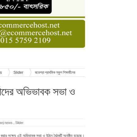
ডার বেসিক কোর্স
াসনাত সুমন
ণ
ws
Slider
ঝরেপড়া প্রার্থমিক স্কুল শিক্ষার্থীদের
ার্থীদের অভিভাবক সভা ও
anj news
,
Slider
ুলমুখী করার লক্ষ্যে এই অভিভাবক সভা ও উঠান বৈঠকটি অনুষ্ঠিত হয়েছে।