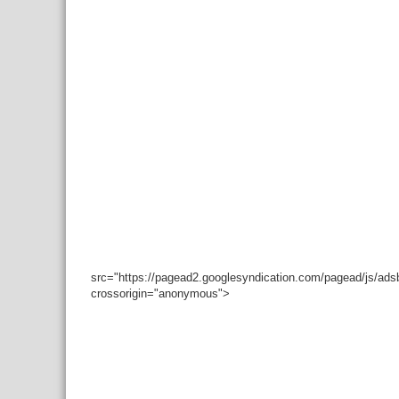
src="https://pagead2.googlesyndication.com/pagead/js/ad
crossorigin="anonymous">