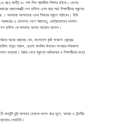
৮-১৪ বছর বয়সী) ৪০ লক্ষ শিশু প্রার্থমিক শিক্ষার বাইরে। দেশের
রের প্রধানমন্ত্রী শেখ হাসিনা এসব ঝরে পড়া শিক্ষার্থীদের স্কুলের
ছে । আপনারা আপনাদের এসব শিশুদের স্কুলে পাঠাবেন। তিনি
ি সরকারের এ জেলাসহ দেশে পদ্মাসেতু, মেট্রোরেলসহ চলমান
রও শেখ হাসিনা কে ক্ষমতায় আনার আহ্বান জানান।
কে আরো বক্তব্য দেন, বাংলাদেশ কৃষি গবেষণা কেন্দ্রের
কিনা খাতুন পারুল, চেতনা মানবিক উন্নয়ন সংস্থার উপজেলা
তুনসহ অন্যারা। বৈঠক শেষে স্কুলের অভিভাবক ও শিক্ষার্থীদের মধ্যে
t কনটেন্ট চুরি আপনার মেধাকে অলস করে তুলে, আমরা এ নিন্দনীয়
 ব্যবহার বেআইনি।