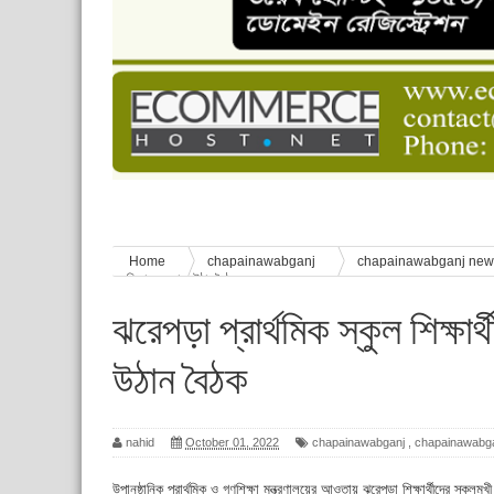
চাঁপাইনবাবগঞ্জে শেষ হয়েছে ৫ দিনের স্কাউট ইউনিট লি
বাংলাদেশ স্কাউটস দিবস পালন
পানি সংকট, কলস নিয়ে বিক্ষোভ
ঈদের শুভেচ্ছা জানিয়েছেন সাবেক ছাত্রলীগ নেতা আবু হ
শিশু সুরক্ষা বিষয়ে চাঁপাইনবাবগঞ্জে দুই দিনব্যাপী প্রশিক্ষ
Home
chapainawabganj
chapainawabganj ne
অভিভাবক সভা ও উঠান বৈঠক
ঝরেপড়া প্রার্থমিক স্কুল শিক্ষ
উঠান বৈঠক
nahid
October 01, 2022
chapainawabganj
,
chapainawabg
উপানুষ্ঠানিক প্রার্থমিক ও গণশিক্ষা মন্ত্রণালয়ের আওতায় ঝরেপড়া শিক্ষার্থীদের স্ক