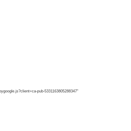
sbygoogle.js?client=ca-pub-5331163805288347"