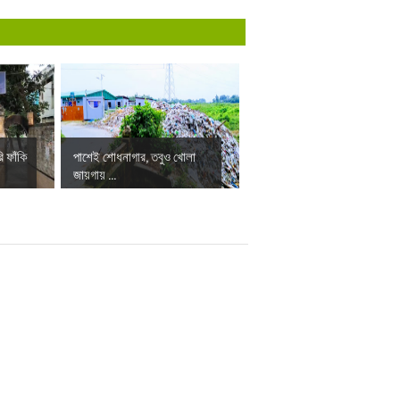
ি ফাঁকি
পাশেই শোধনাগার, তবুও খোলা
জায়গায় ...