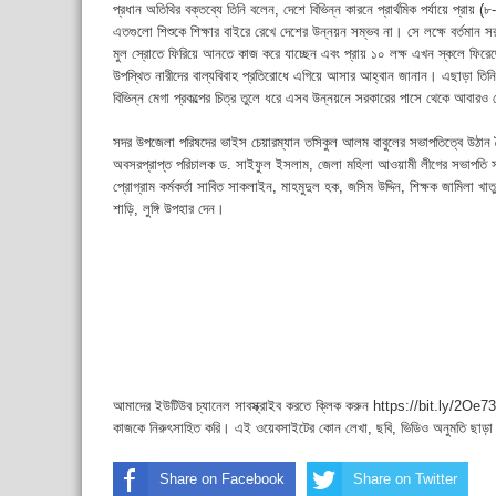
প্রধান অতিথির বক্তব্যে তিনি বলেন, দেশে বিভিন্ন কারনে প্রার্থমিক পর্যায়ে প্রায় (
এতগুলো শিশুকে শিক্ষার বাইরে রেখে দেশের উন্নয়ন সম্ভব না। সে লক্ষে বর্তমান সরকা
মুল স্রোতে ফিরিয়ে আনতে কাজ করে যাচ্ছেন এবং প্রায় ১০ লক্ষ এখন স্কলে ফিরে
উপস্থিত নারীদের বাল্যবিবাহ প্রতিরোধে এগিয়ে আসার আহ্বান জানান। এছাড়া তিন
বিভিন্ন মেগা প্রকল্পের চিত্র তুলে ধরে এসব উন্নয়নে সরকারের পাসে থেকে আবা
সদর উপজেলা পরিষদের ভাইস চেয়ারম্যান তসিকুল আলম বাবুলের সভাপতিত্বে উঠান বৈঠ
অবসরপ্রাপ্ত পরিচালক ড. সাইফুল ইসলাম, জেলা মহিলা আওয়ামী লীগের সভাপতি সা
প্রোগ্রাম কর্মকর্তা সাবিত সাকলাইন, মাহমুদুল হক, জসিম উদ্দিন, শিক্ষক জামিলা খা
শাড়ি, লুঙ্গি উপহার দেন।
আমাদের ইউটিউব চ্যানেল সাবস্ক্রাইব করতে ক্লিক করুন https://bit.ly/2Oe737
কাজকে নিরুৎসাহিত করি। এই ওয়েবসাইটের কোন লেখা, ছবি, ভিডিও অনুমতি ছাড়া
Share on Facebook
Share on Twitter