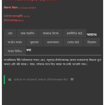
বিজ্ঞাপন বিভাগ:
০১৩১৬০২৫৯৮৪
©চাঁপাইনবাবগঞ্জটিভি ২০১৮
চাঁপাইনবাবগঞ্জ-৬৩০০
হোম
আজ সারাদিন
আমাদের বিশেষ
রাজনীতির মাঠে
আমাদের
সংগঠন সংবাদ
মুক্তমত
কথোপকথন
খেলার মাঠে
বিদ্যাঙ্গন
কথা
সংবাদ ভিডিও
সাংবাদিকতার নীতি নৈতিকতাকে সামনে রেখে, শুধুমাত্র চাঁপাইনবাবগঞ্জ জেলার সংবাদযোগ্য বিষয়কে তুলে
আনতে চেষ্টা করি আমরা। পাঠক, দর্শকদের সাথে নিয়ে আমরা পথ চলছি অনেকটা সময়।
আমাদের সব আয়োজনই সাজানো চাঁপাইনবাবগঞ্জকে ঘিরে