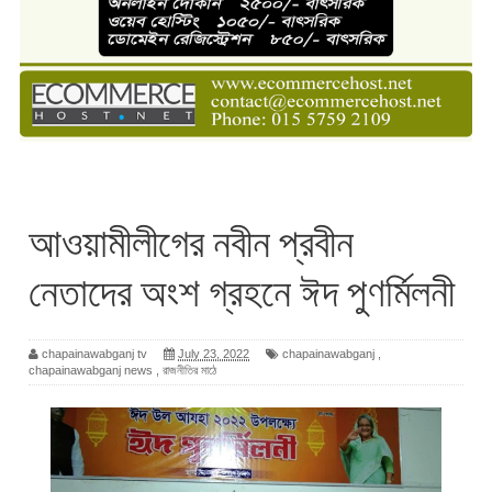
আওয়ামীলীগের নবীন প্রবীন
নেতাদের অংশ গ্রহনে ঈদ পুণর্মিলনী
chapainawabganj tv
July 23, 2022
chapainawabganj
,
chapainawabganj news
,
রাজনীতির মাঠে