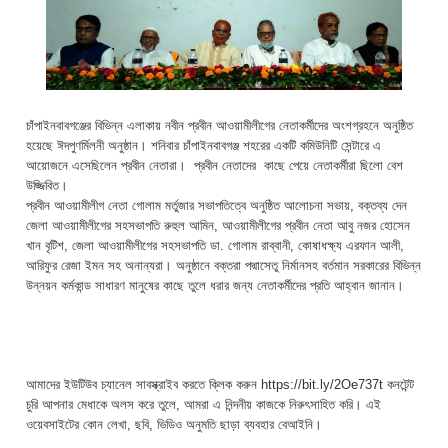
চাঁপাইনবাবগঞ্জের বিভিন্ন এলাকায় নবীন প্রবীন আওয়ামীলীগের নেতাকর্মীদের অংশগ্রহনে অনুষ্ঠিত
হয়েছে ঈদপুণর্মিলনী অনুষ্ঠান। শনিবার চাঁপাইনবাবগঞ্জ শহরের একটি কমিউনিটি সেন্টারে এ
আয়োজনে এসেছিলেন প্রবীন নেতারা। প্রবীন নেতাদের কাছে পেয়ে নেতাকর্মীরা ছিলো বেশ
উজ্জিবিত।
প্রবীন আওয়ামীলীগ নেতা গোলাম মর্তুজার সভাপতিত্বে অনুষ্ঠিত আলোচনা সভায়, বক্তব্য দেন
জেলা আওয়ামীলীগের সহসভাপতি রুহুল আমিন, আওয়ামীলীগের প্রবীন নেতা আবু নজর হোসেন
খান বৃটিশ, জেলা আওয়ামীলীগের সহসভাপতি ডা. গোলাম রাব্বানী, কোষাধক্ষ্য এরফান আলী,
আরিফুর রেজা ইমন সহ অনান্যরা। অনুষ্ঠানে বক্তরা পদ্মাসেতু নির্মানসহ বর্তমান সরকারের বিভিন্ন
উন্নয়ন কর্মকান্ড সাধারণ মানুষের কাছে তুলে ধরার জন্য নেতাকর্মীদের প্রতি আহ্বান জানান।
আমাদের ইউটিউব চ্যানেল সাবস্ক্রাইব করতে ক্লিক করুন https://bit.ly/2Oe737t কনটেন্ট
চুরি আপনার মেধাকে অলস করে তুলে, আমরা এ নিন্দনীয় কাজকে নিরুৎসাহিত করি। এই
ওয়েবসাইটের কোন লেখা, ছবি, ভিডিও অনুমতি ছাড়া ব্যবহার বেআইনি।