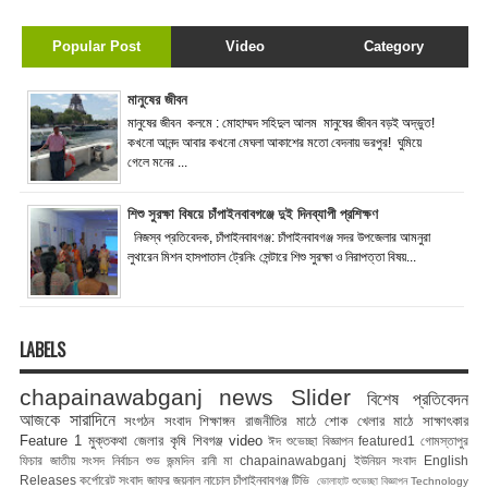
Popular Post
Video
Category
মানুষের জীবন
মানুষের জীবন কলমে : মোহাম্মদ সহিদুল আলম মানুষের জীবন বড়ই অদ্ভুত!
কখনো আনন্দ আবার কখনো মেঘলা আকাশের মতো বেদনায় ভরপুর! ঘুমিয়ে
গেলে মনের ...
শিশু সুরক্ষা বিষয়ে চাঁপাইনবাবগঞ্জে দুই দিনব্যাপী প্রশিক্ষণ
নিজস্ব প্রতিবেদক, চাঁপাইনবাবগঞ্জ: চাঁপাইনবাবগঞ্জ সদর উপজেলার আমনুরা
লুথারেন মিশন হাসপাতাল ট্রেনিং সেন্টারে শিশু সুরক্ষা ও নিরাপত্তা বিষয়...
LABELS
chapainawabganj news
Slider
বিশেষ প্রতিবেদন
আজকে সারাদিনে
সংগঠন সংবাদ
শিক্ষাঙ্গন
রাজনীতির মাঠে
শোক
খেলার মাঠে
সাক্ষাৎকার
Feature 1
মুক্তকথা
জেলার কৃষি
শিবগঞ্জ
video
ঈদ শুভেচ্ছা বিজ্ঞাপন
featured1
গোমস্তাপুর
ফিচার
জাতীয় সংসদ নির্বাচন
শুভ জন্মদিন রানী মা
chapainawabganj
ইউনিয়ন সংবাদ
English
Releases
কর্পোরেট সংবাদ
জাফর জয়নাল
নাচোল
চাঁপাইনবাবগঞ্জ টিভি
ভোলাহাট
শুভেচ্ছা বিজ্ঞাপন
Technology