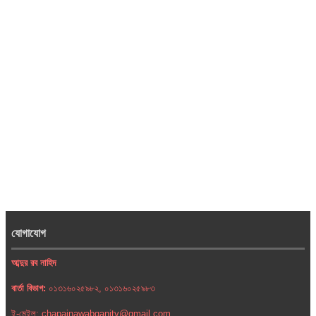
যোগাযোগ
আব্দুর রব নাহিদ
বার্তা বিভাগ:
০১৩১৬০২৫৯৮২, ০১৩১৬০২৫৯৮৩
ই-মেইল: chapainawabganjtv@gmail.com