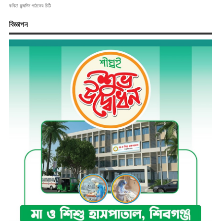
কবিতা
জন্মদিন
পাঠকের চিঠি
বিজ্ঞাপন