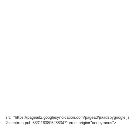
src="https://pagead2.googlesyndication.com/pagead/js/adsbygoogle.js
?client=ca-pub-5331163805288347" crossorigin="anonymous">