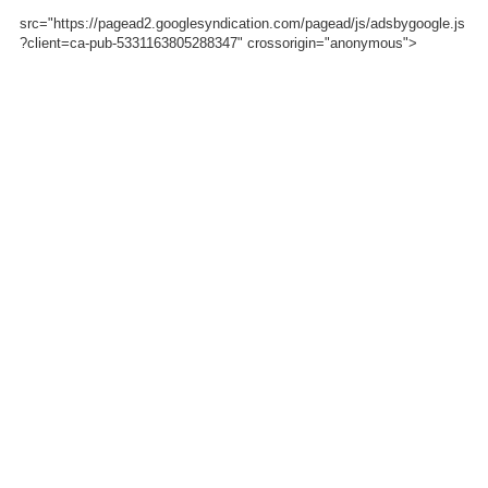
src="https://pagead2.googlesyndication.com/pagead/js/adsbygoogle.js
?client=ca-pub-5331163805288347" crossorigin="anonymous">