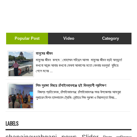
Popular Post
Video
Category
মানুষের জীবন
মানুষের জীবন কলমে : মোহাম্মদ সহিদুল আলম মানুষের জীবন বড়ই অদ্ভুত!
কখনো আনন্দ আবার কখনো মেঘলা আকাশের মতো বেদনায় ভরপুর! ঘুমিয়ে
গেলে মনের ...
শিশু সুরক্ষা বিষয়ে চাঁপাইনবাবগঞ্জে দুই দিনব্যাপী প্রশিক্ষণ
নিজস্ব প্রতিবেদক, চাঁপাইনবাবগঞ্জ: চাঁপাইনবাবগঞ্জ সদর উপজেলার আমনুরা
লুথারেন মিশন হাসপাতাল ট্রেনিং সেন্টারে শিশু সুরক্ষা ও নিরাপত্তা বিষয়...
LABELS
chapainawabganj news
Slider