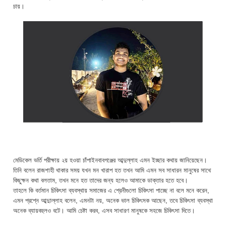
চায়।
মেডিকেল ভর্তি পরীক্ষায় ২য় হওয়া চাঁপাইনবাবগঞ্জের আব্দুল্লাহ এমন ইচ্ছার কথায় জানিয়েছেন।
তিনি বলেন রাজশাহী থাকার সময় যখন মন খারাপ হত তখন আমি এমন সব সাধারন মানুষের সাথে
কিছুক্ষন কথা বলতাম, তখন মনে হত তাদের জন্য হলেও আমাকে ডাক্তার হতে হবে।
তাহলে কি বর্তমান চিকিৎসা ব্যবস্থায় সমাজের এ শ্রেনীগুলো চিকিৎসা পাচ্ছে না বলে মনে করেন,
এমন প্রশ্নে আব্দুাল্লাহ বলেন, এমনটা নয়, অনেক ভাল চিকিৎসক আছেন, তবে চিকিৎসা ব্যবস্থা
অনেক ব্যায়বহুলও বটে। আমি চেষ্টা করব, এসব সাধারণ মানুষকে সহজে চিকিৎসা দিতে।