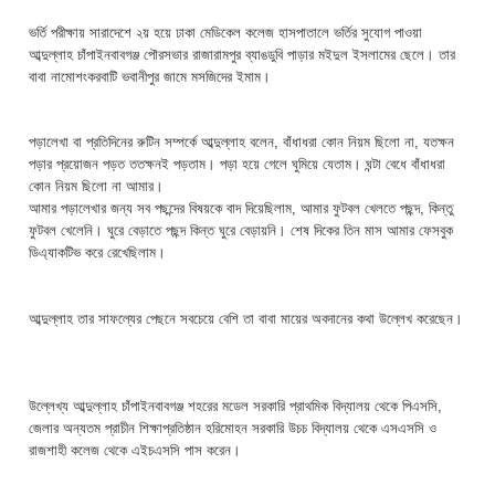
ভর্তি পরীক্ষায় সারাদেশে ২য় হয়ে ঢাকা মেডিকেল কলেজ হাসপাতালে ভর্তির সুযোগ পাওয়া
আব্দুল্লাহ চাঁপাইনবাবগঞ্জ পৌরসভার রাজারামপুর ব্যাঙডুবি পাড়ার মইদুল ইসলামের ছেলে। তার
বাবা নামোশংকরবাটি ভবানীপুর জামে মসজিদের ইমাম।
পড়ালেখা বা প্রতিদিনের রুটিন সম্পর্কে আব্দুল্লাহ বলেন, বাঁধাধরা কোন নিয়ম ছিলো না, যতক্ষন
পড়ার প্রয়োজন পড়ত ততক্ষনই পড়তাম। পড়া হয়ে গেলে ঘুমিয়ে যেতাম। ঘন্টা বেধে বাঁধাধরা
কোন নিয়ম ছিলো না আমার।
আমার পড়ালেখার জন্য সব পছন্দের বিষয়কে বাদ দিয়েছিলাম, আমার ফুটবল খেলতে পছন্দ, কিন্তু
ফুটবল খেলেনি। ঘুরে বেড়াতে পছন্দ কিন্ত ঘুরে বেড়ায়নি। শেষ দিকের তিন মাস আমার ফেসবুক
ডিএ্যাকটিভ করে রেখেছিলাম।
আব্দুল্লাহ তার সাফল্যের পেছনে সবচেয়ে বেশি তা বাবা মায়ের অবদানের কথা উল্লেখ করেছেন।
উল্লেখ্য আব্দুল্লাহ চাঁপাইনবাবগঞ্জ শহরের মডেল সরকারি প্রাথমিক বিদ্যালয় থেকে পিএসসি,
জেলার অন্যতম প্রাচীন শিক্ষাপ্রতিষ্ঠান হরিমোহন সরকারি উচচ বিদ্যালয় থেকে এসএসসি ও
রাজশাহী কলেজ থেকে এইচএসসি পাস করেন।