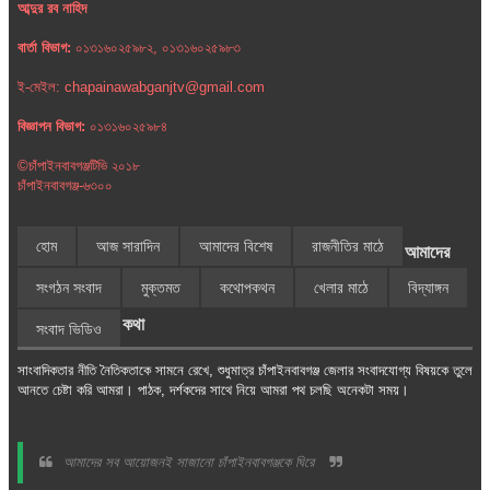
আব্দুর রব নাহিদ
বার্তা বিভাগ:
০১৩১৬০২৫৯৮২, ০১৩১৬০২৫৯৮৩
ই-মেইল: chapainawabganjtv@gmail.com
বিজ্ঞাপন বিভাগ:
০১৩১৬০২৫৯৮৪
©চাঁপাইনবাবগঞ্জটিভি ২০১৮
চাঁপাইনবাবগঞ্জ-৬৩০০
হোম
আজ সারাদিন
আমাদের বিশেষ
রাজনীতির মাঠে
আমাদের
সংগঠন সংবাদ
মুক্তমত
কথোপকথন
খেলার মাঠে
বিদ্যাঙ্গন
কথা
সংবাদ ভিডিও
সাংবাদিকতার নীতি নৈতিকতাকে সামনে রেখে, শুধুমাত্র চাঁপাইনবাবগঞ্জ জেলার সংবাদযোগ্য বিষয়কে তুলে
আনতে চেষ্টা করি আমরা। পাঠক, দর্শকদের সাথে নিয়ে আমরা পথ চলছি অনেকটা সময়।
আমাদের সব আয়োজনই সাজানো চাঁপাইনবাবগঞ্জকে ঘিরে