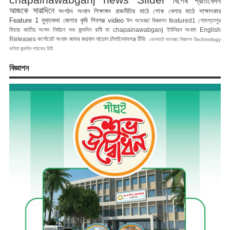
বিশেষ প্রতিবেদন
আজকে সারাদিনে
সংগঠন সংবাদ
শিক্ষাঙ্গন
রাজনীতির মাঠে
শোক
খেলার মাঠে
সাক্ষাৎকার
Feature 1
মুক্তকথা
জেলার কৃষি
শিবগঞ্জ
video
ঈদ শুভেচ্ছা বিজ্ঞাপন
featured1
গোমস্তাপুর
ফিচার
জাতীয় সংসদ নির্বাচন
শুভ জন্মদিন রানী মা
chapainawabganj
ইউনিয়ন সংবাদ
English
Releases
কর্পোরেট সংবাদ
জাফর জয়নাল
নাচোল
চাঁপাইনবাবগঞ্জ টিভি
ভোলাহাট
শুভেচ্ছা বিজ্ঞাপন
Technology
কবিতা
জন্মদিন
পাঠকের চিঠি
বিজ্ঞাপন