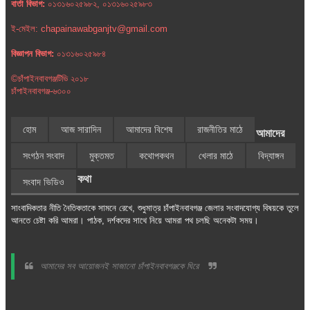
বার্তা বিভাগ:
০১৩১৬০২৫৯৮২, ০১৩১৬০২৫৯৮৩
ই-মেইল: chapainawabganjtv@gmail.com
বিজ্ঞাপন বিভাগ:
০১৩১৬০২৫৯৮৪
©চাঁপাইনবাবগঞ্জটিভি ২০১৮
চাঁপাইনবাবগঞ্জ-৬৩০০
হোম
আজ সারাদিন
আমাদের বিশেষ
রাজনীতির মাঠে
আমাদের
সংগঠন সংবাদ
মুক্তমত
কথোপকথন
খেলার মাঠে
বিদ্যাঙ্গন
কথা
সংবাদ ভিডিও
সাংবাদিকতার নীতি নৈতিকতাকে সামনে রেখে, শুধুমাত্র চাঁপাইনবাবগঞ্জ জেলার সংবাদযোগ্য বিষয়কে তুলে
আনতে চেষ্টা করি আমরা। পাঠক, দর্শকদের সাথে নিয়ে আমরা পথ চলছি অনেকটা সময়।
আমাদের সব আয়োজনই সাজানো চাঁপাইনবাবগঞ্জকে ঘিরে