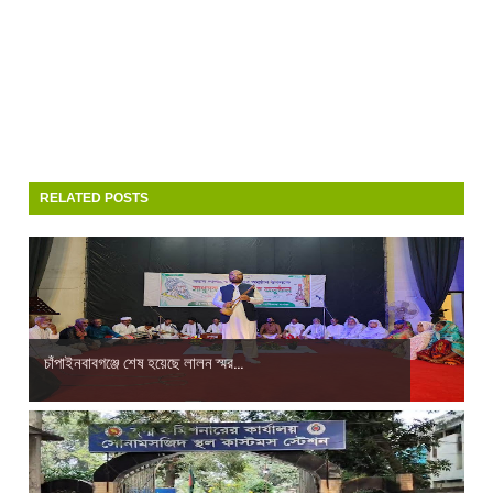
RELATED POSTS
চাঁপাইনবাবগঞ্জে শেষ হয়েছে লালন স্মর...