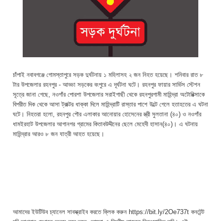
চাঁপাই নবাবগঞ্জে গোমস্তাপুরে সড়ক দুর্ঘটনায় ১ মহিলাসহ ২ জন নিহত হয়েছে। শনিবার রাত ৮
টার উপজেলার রহনপুর - আড্ডা সড়কের বংপুরে এ দূর্ঘটনা ঘটে। রহনপুর ফায়ার সার্ভিস স্টেশন
সূত্রে জানা গেছে, নওগাঁর পোরশা উপজেলার সরাইগাছী থেকে রহনপুরগামী মাহিন্দ্রা অটোরিক্সাকে
বিপরীত দিক থেকে আসা ট্রাক্টর ধাক্কা দিলে মাহিন্দ্রাটি রাস্তার পাশে উল্টে গেলে হতাহতের এ ঘটনা
ঘটে। নিহতরা হলো, রহনপুর পৌর এলাকার আনোয়ার হোসেনের স্ত্রী সুলতানা (৪০) ও নওগাঁর
ধামইরহাট উপজেলার আগানগর গ্রামের কিতাবউদ্দীনের ছেলে মেহেদী হাসান(৪০)। এ ঘটনায়
মাহিন্দ্রার আরও ৮ জন যাত্রী আহত হয়েছে।
আমাদের ইউটিউব চ্যানেল সাবস্ক্রাইব করতে ক্লিক করুন https://bit.ly/2Oe737t কনটেন্ট