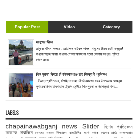
Popular Post
Video
Category
মানুষের জীবন
মানুষের জীবন কলমে : মোহাম্মদ সহিদুল আলম মানুষের জীবন বড়ই অদ্ভুত!
কখনো আনন্দ আবার কখনো মেঘলা আকাশের মতো বেদনায় ভরপুর! ঘুমিয়ে
গেলে মনের ...
শিশু সুরক্ষা বিষয়ে চাঁপাইনবাবগঞ্জে দুই দিনব্যাপী প্রশিক্ষণ
নিজস্ব প্রতিবেদক, চাঁপাইনবাবগঞ্জ: চাঁপাইনবাবগঞ্জ সদর উপজেলার আমনুরা
লুথারেন মিশন হাসপাতাল ট্রেনিং সেন্টারে শিশু সুরক্ষা ও নিরাপত্তা বিষয়...
LABELS
chapainawabganj news
Slider
বিশেষ প্রতিবেদন
আজকে সারাদিনে
সংগঠন সংবাদ
শিক্ষাঙ্গন
রাজনীতির মাঠে
শোক
খেলার মাঠে
সাক্ষাৎকার