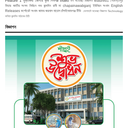
Feature 1
মুক্তকথা
জেলার কৃষি
শিবগঞ্জ
video
ঈদ শুভেচ্ছা বিজ্ঞাপন
featured1
গোমস্তাপুর
ফিচার
জাতীয় সংসদ নির্বাচন
শুভ জন্মদিন রানী মা
chapainawabganj
ইউনিয়ন সংবাদ
English
Releases
কর্পোরেট সংবাদ
জাফর জয়নাল
নাচোল
চাঁপাইনবাবগঞ্জ টিভি
ভোলাহাট
শুভেচ্ছা বিজ্ঞাপন
Technology
কবিতা
জন্মদিন
পাঠকের চিঠি
বিজ্ঞাপন